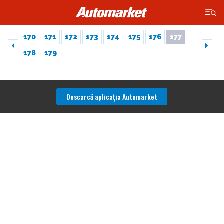
×
170
171
172
173
174
175
176
177
178
179
Descarcă aplicaţia Automarket