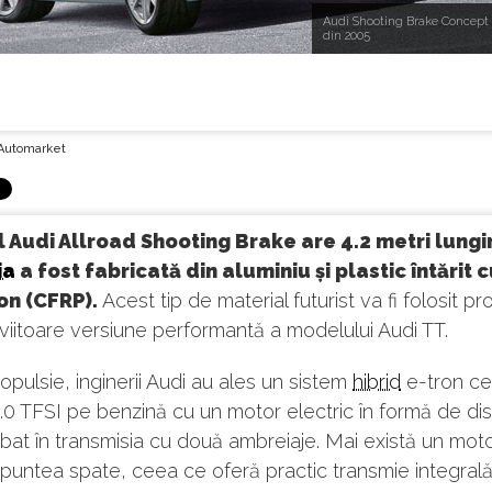
Audi Shooting Brake Concept
din 2005
Automarket
 Audi Allroad Shooting Brake are 4.2 metri lungi
ia
a fost fabricată din aluminiu și plastic întărit c
on (CFRP).
Acest tip de material futurist va fi folosit pro
viitoare versiune performantă a modelului Audi TT.
opulsie, inginerii Audi au ales un sistem
hibrid
e-tron c
.0 TFSI pe benzină cu un motor electric în formă de di
obat în transmisia cu două ambreiaje. Mai există un moto
 puntea spate, ceea ce oferă practic transmie integrală