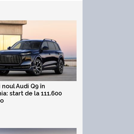
i noul Audi Q9 în
a: start de la 111.600
ro