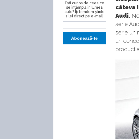
Eşti curios de ceea ce
câteva i
se întâmplă în lumea
auto? Îţi trimitem ştirile
Audi.
Neo
zilei direct pe e-mail.
serie Aud
serie un 
un concep
producția