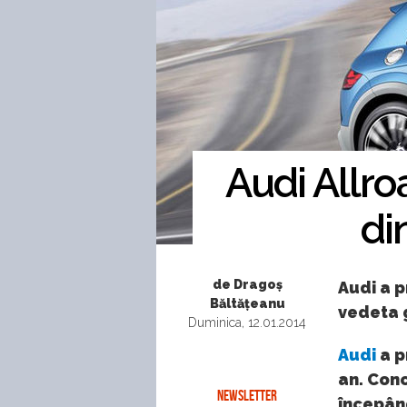
Audi Allr
di
de Dragoș
Audi a p
Băltățeanu
vedeta g
Duminica, 12.01.2014
Audi
a p
an. Conc
NEWSLETTER
începând