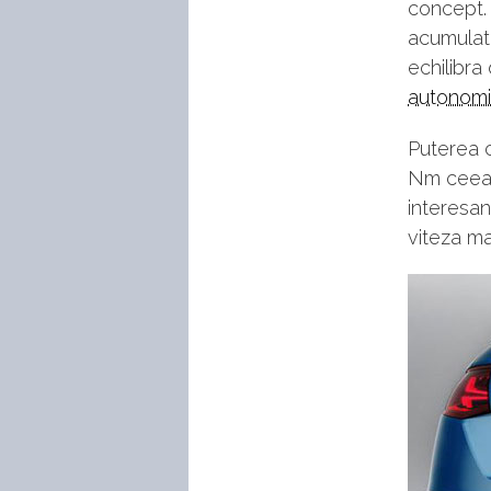
concept.
acumulato
echilibra
autonom
Puterea 
Nm ceea 
interesan
viteza ma