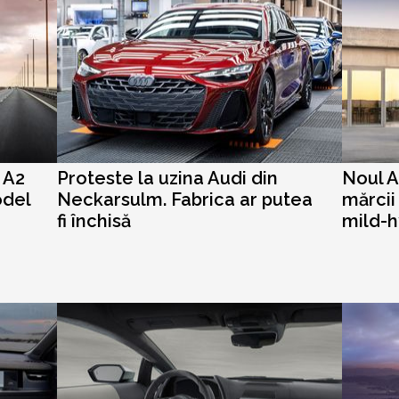
i A2
Proteste la uzina Audi din
Noul A
odel
Neckarsulm. Fabrica ar putea
mărcii
fi închisă
mild-h