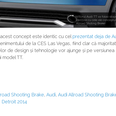
Viitorul Audi TT va folosi stop
identice cu cele ale conceptu
Allroad Shoting Brake
l acest concept este identic cu cel
prezentat deja de A
enimentului de la CES Las Vegas, fiind clar că majorita
or de design și tehnologie vor ajunge și pe versiunea 
lui model TT.
lroad Shooting Brake
,
Audi
,
Audi Allroad Shooting Brak
,
Detroit 2014