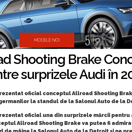
5
MODELE NOI
oad Shooting Brake Conc
ntre surprizele Audi în 2
rezentat oficial conceptul Allroad Shooting Brak
ermanilor la standul de la Salonul Auto de la De
rezentat oficial una din surprizele mărcii pentru
eptul Allroad Shooting Brake va putea fi admira
 de mâine la Salonul Auto de la Detroit și ne pr