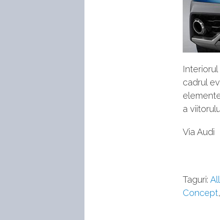
Interioru
cadrul ev
elementel
a viitoru
Via Audi
Taguri:
Al
Concept