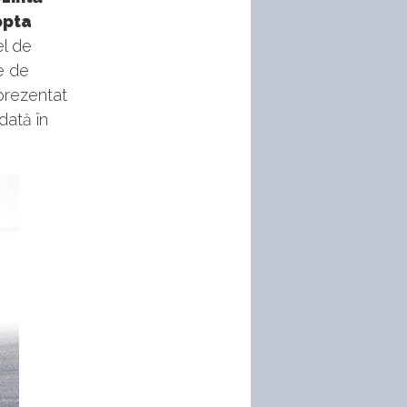
opta
el de
ne de
prezentat
dată în