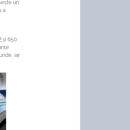
osește un
u a
P
și 650
anțe
unde, iar