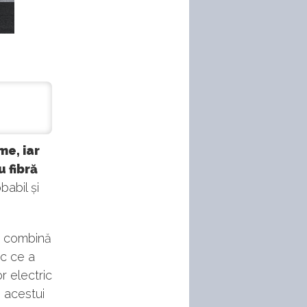
me, iar
u fibră
babil și
e combină
sc ce a
r electric
 acestui