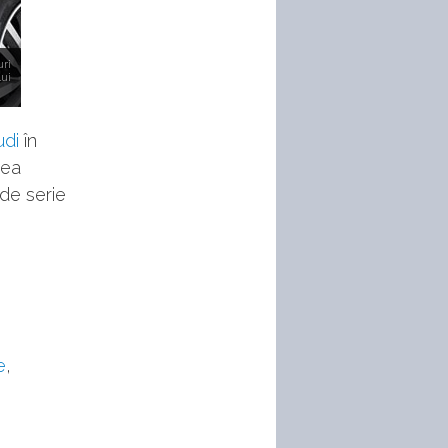
uri
lui
udi
în
tea
de serie
e
,