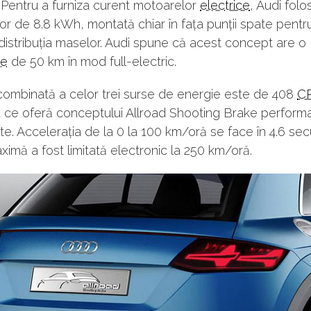
 Pentru a furniza curent motoarelor
electrice
, Audi fol
r de 8.8 kWh, montată chiar în fața punții spate pentr
 distribuția maselor. Audi spune că acest concept are o
ie
de 50 km în mod full-electric.
combinată a celor trei surse de energie este de 408
C
ce oferă conceptului Allroad Shooting Brake perform
te. Accelerația de la 0 la 100 km/oră se face în 4.6 sec
ximă a fost limitată electronic la 250 km/oră.