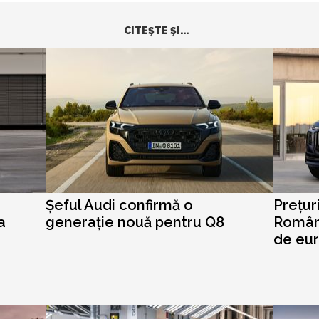
CITEŞTE ŞI...
Șeful Audi confirmă o
Prețur
a
generație nouă pentru Q8
Români
de eu