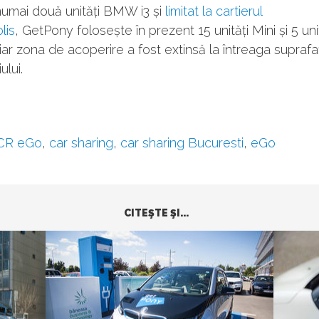
u numai două unități BMW i3 și
limitat la cartierul
lis
, GetPony folosește în prezent 15 unități Mini și 5 uni
ar zona de acoperire a fost extinsă la întreaga suprafa
ului.
CR eGo
,
car sharing
,
car sharing Bucuresti
,
eGo
CITEŞTE ŞI...