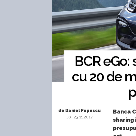
BCR eGo: s
cu 20 de ma
p
de Daniel Popescu
Banca C
Joi, 23.11.2017
sharing 
presupun