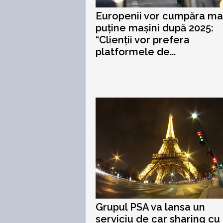
Europenii vor cumpăra ma
puține mașini după 2025:
“Clienții vor prefera
platformele de...
Grupul PSA va lansa un
serviciu de car sharing cu