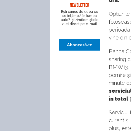
oră.
NEWSLETTER
Eşti curios de ceea ce
Opțiunile
se întâmplă în lumea
auto? Îţi trimitem ştirile
foloseasc
zilei direct pe e-mail.
perioadă,
vine din 
Banca Co
sharing c
BMW i3. P
pornire ș
minute de
serviciu
în total 
Serviciul
curent și
plus, est