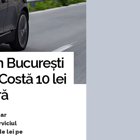
n București
Costă 10 lei
ră
car
viciul
de lei pe