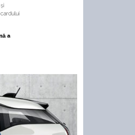
și
 cardului
onă a