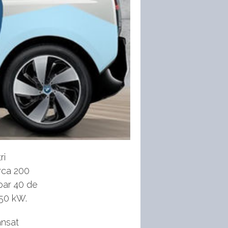
ri
irca 200
oar 40 de
 50 kW.
ansat