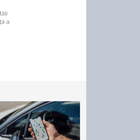
tăți
ță a