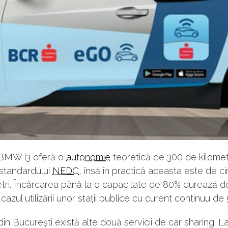
e BMW i3 oferă o
autonomie
teoretică de 300 de kilomet
standardului
NEDC
, însă în practică aceasta este de c
tri. Încărcarea până la o capacitate de 80% durează d
 cazul utilizării unor stații publice cu curent continuu de
din București există alte două servicii de car sharing. L