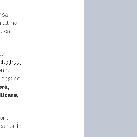
r să
 ultima
u cât
car
electrice
entru
ude 30 de
oră,
ilizare,
cont
bancă. În