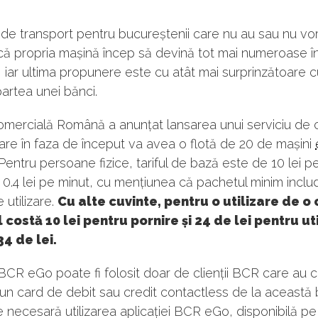
 de transport pentru bucureștenii care nu au sau nu vo
ă propria mașină încep să devină tot mai numeroase în
 iar ultima propunere este cu atât mai surprinzătoare c
partea unei bănci.
mercială Română a anunțat lansarea unui serviciu de 
are în faza de început va avea o flotă de 20 de mașini
entru persoane fizice, tariful de bază este de 10 lei p
i 0.4 lei pe minut, cu mențiunea că pachetul minim incl
 utilizare.
Cu alte cuvinte, pentru o utilizare de o 
l costă 10 lei pentru pornire și 24 de lei pentru ut
34 de lei.
 BCR eGo poate fi folosit doar de clienții BCR care au 
 un card de debit sau credit contactless de la această 
e necesară utilizarea aplicației BCR eGo, disponibilă pe