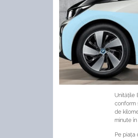
Unitățil
conform 
de kilome
minute în
Pe piața 