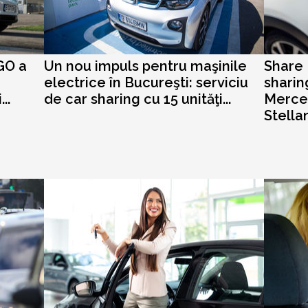
GO a
Un nou impuls pentru maşinile
Share 
electrice în Bucureşti: serviciu
sharin
..
de car sharing cu 15 unităţi...
Merce
Stella