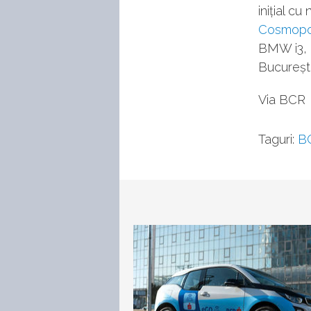
inițial c
Cosmopo
BMW i3, i
București
Via BCR
Taguri:
B