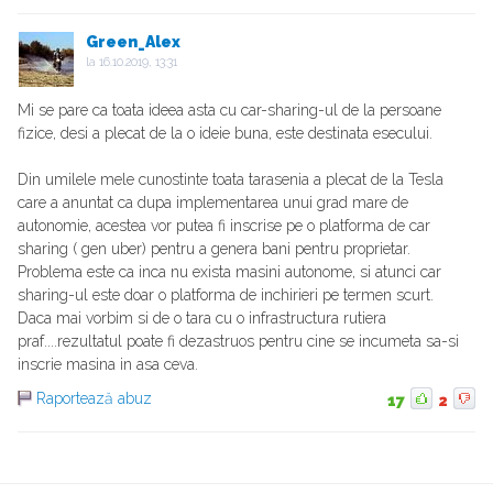
Green_Alex
la
16.10.2019, 13:31
Mi se pare ca toata ideea asta cu car-sharing-ul de la persoane
fizice, desi a plecat de la o ideie buna, este destinata esecului.
Din umilele mele cunostinte toata tarasenia a plecat de la Tesla
care a anuntat ca dupa implementarea unui grad mare de
autonomie, acestea vor putea fi inscrise pe o platforma de car
sharing ( gen uber) pentru a genera bani pentru proprietar.
Problema este ca inca nu exista masini autonome, si atunci car
sharing-ul este doar o platforma de inchirieri pe termen scurt.
Daca mai vorbim si de o tara cu o infrastructura rutiera
praf....rezultatul poate fi dezastruos pentru cine se incumeta sa-si
inscrie masina in asa ceva.
Raportează abuz
17
2