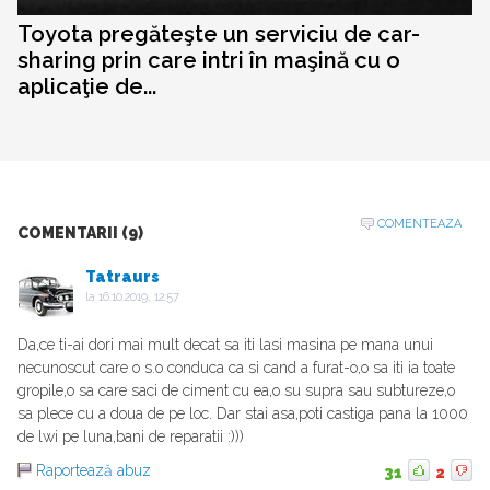
Toyota pregăteşte un serviciu de car-
sharing prin care intri în maşină cu o
aplicaţie de...
COMENTEAZA
COMENTARII (9)
Tatraurs
la
16.10.2019, 12:57
Da,ce ti-ai dori mai mult decat sa iti lasi masina pe mana unui
necunoscut care o s.o conduca ca si cand a furat-o,o sa iti ia toate
gropile,o sa care saci de ciment cu ea,o su supra sau subtureze,o
sa plece cu a doua de pe loc. Dar stai asa,poti castiga pana la 1000
de lwi pe luna,bani de reparatii :)))
Raportează abuz
31
2