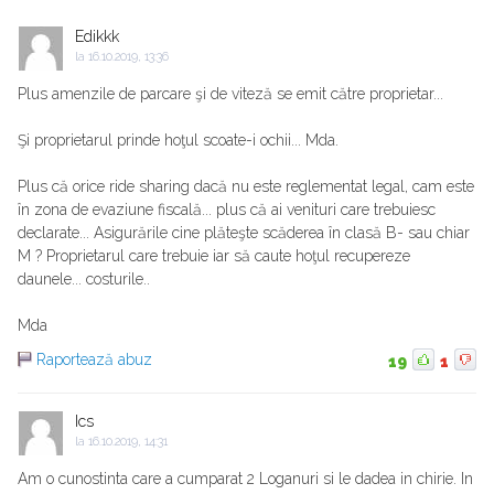
Edikkk
la
16.10.2019, 13:36
Plus amenzile de parcare şi de viteză se emit către proprietar...
Şi proprietarul prinde hoţul scoate-i ochii... Mda.
Plus că orice ride sharing dacă nu este reglementat legal, cam este
în zona de evaziune fiscală... plus că ai venituri care trebuiesc
declarate... Asigurările cine plăteşte scăderea în clasă B- sau chiar
M ? Proprietarul care trebuie iar să caute hoţul recupereze
daunele... costurile..
Mda
Raportează abuz
19
1
Ics
la
16.10.2019, 14:31
Am o cunostinta care a cumparat 2 Loganuri si le dadea in chirie. In