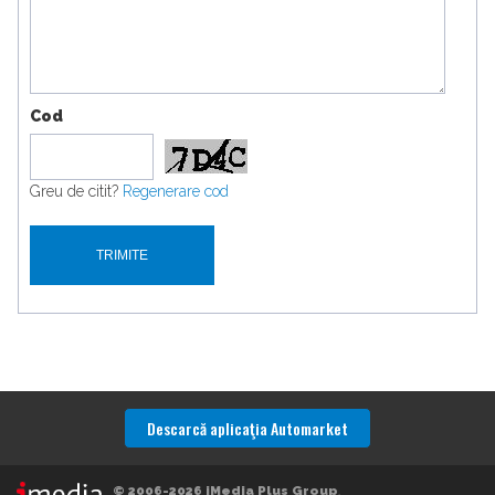
Cod
Greu de citit?
Regenerare cod
Descarcă aplicaţia Automarket
© 2006-2026 iMedia Plus Group
.