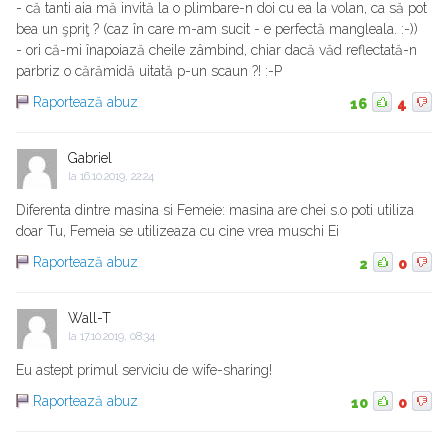
- că tanti aia mă invită la o plimbare-n doi cu ea la volan, ca să pot
bea un şpriţ ? (caz în care m-am sucit - e perfectă mangleala. :-))
- ori că-mi înapoiază cheile zâmbind, chiar dacă văd reflectată-n
parbriz o cărămidă uitată p-un scaun ?! :-P
Raportează abuz
16
4
Gabriel
la
16.10.2019, 22:24
Diferenta dintre masina si Femeie: masina are chei s.o poti utiliza
doar Tu, Femeia se utilizeaza cu cine vrea muschi Ei
Raportează abuz
2
0
Wall-T
la
17.10.2019, 08:34
Eu astept primul serviciu de wife-sharing!
Raportează abuz
10
0