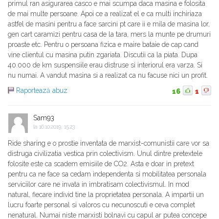
primul ran asigurarea casco e mai scumpa daca masina e folosita
de mai multe persoane. Apoi ce a realizat el e ca multi inchiriaza
astfel de masini pentru a face sarcini pt care ii e mila de masina lor,
gen cart caramizi pentru casa de la tara, mers la munte pe drumuri
proaste etc. Pentru o persoana fizica e maire bataie de cap cand
vine clientul cu masina putin zgariata. Discutii ca la piata. Dupa
40.000 de km suspensiile erau distruse si interiorul era varza. Si
nu numai. A vandut masina si a realizat ca nu facuse nici un profit.
Raportează abuz
16
1
Sam93
la
16.10.2019, 15:23
Ride sharing e o prostie inventata de marxist-comunistii care vor sa
distruga civilizatia vestica prin colectivism. Unul dintre pretextele
folosite este ca scadem emisiile de CO2. Asta e doar in pretext
pentru ca ne face sa cedam independenta si mobilitatea personala
serviciilor care ne invata in imbratisam colectivismul. In mod
natural, fiecare individ tine la proprietatea personala. A impartii un
lucru foarte personal si valoros cu necunoscuti e ceva complet
nenatural. Numai niste marxisti bolnavi cu capul ar putea concepe