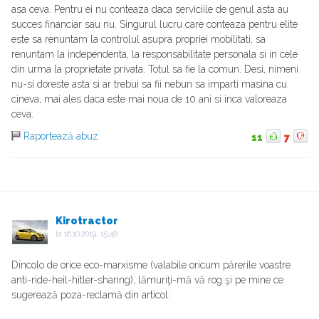
asa ceva. Pentru ei nu conteaza daca serviciile de genul asta au
succes financiar sau nu. Singurul lucru care conteaza pentru elite
este sa renuntam la controlul asupra propriei mobilitati, sa
renuntam la independenta, la responsabilitate personala si in cele
din urma la proprietate privata. Totul sa fie la comun. Desi, nimeni
nu-si doreste asta si ar trebui sa fii nebun sa imparti masina cu
cineva, mai ales daca este mai noua de 10 ani si inca valoreaza
ceva.
Raportează abuz
11
7
Kirotractor
la
16.10.2019, 15:48
Dincolo de orice eco-marxisme (valabile oricum părerile voastre
anti-ride-heil-hitler-sharing), lămuriţi-mă vă rog şi pe mine ce
sugerează poza-reclamă din articol: