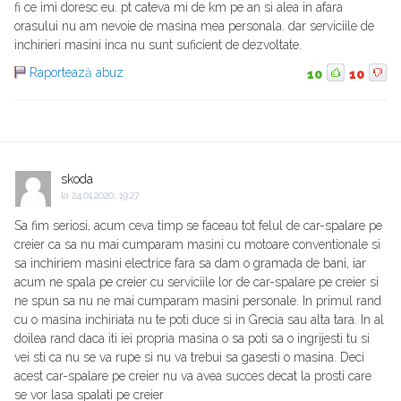
fi ce imi doresc eu. pt cateva mi de km pe an si alea in afara
orasului nu am nevoie de masina mea personala. dar serviciile de
inchirieri masini inca nu sunt suficient de dezvoltate.
Raportează abuz
10
10
skoda
la
24.01.2020, 19:27
Sa fim seriosi, acum ceva timp se faceau tot felul de car-spalare pe
creier ca sa nu mai cumparam masini cu motoare conventionale si
sa inchiriem masini electrice fara sa dam o gramada de bani, iar
acum ne spala pe creier cu serviciile lor de car-spalare pe creier si
ne spun sa nu ne mai cumparam masini personale. In primul rand
cu o masina inchiriata nu te poti duce si in Grecia sau alta tara. In al
doilea rand daca iti iei propria masina o sa poti sa o ingrijesti tu si
vei sti ca nu se va rupe si nu va trebui sa gasesti o masina. Deci
acest car-spalare pe creier nu va avea succes decat la prosti care
se vor lasa spalati pe creier