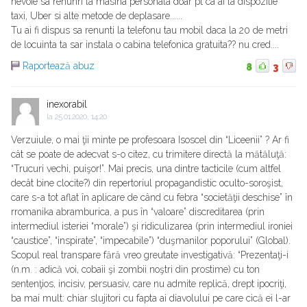
nevoie sa renunri la masina personala doar pt ca ai la dispozitie
taxi, Uber si alte metode de deplasare......
Tu ai fi dispus sa renunti la telefonu tau mobil daca la 20 de metri
de locuinta ta sar instala o cabina telefonica gratuita?? nu cred....
Raportează abuz
8
3
inexorabil
la
25.01.2020, 14:20
Verzuiule, o mai ţii minte pe profesoara Isoscel din “Liceenii” ? Ar fi
cât se poate de adecvat s-o citez, cu trimitere directă la mătăluţă:
“Trucuri vechi, puişor!”. Mai precis, una dintre tacticile (cum altfel
decât bine clocite?) din repertoriul propagandistic oculto-soroşist,
care s-a tot aflat în aplicare de când cu febra “societăţii deschise” în
rromanika abramburica, a pus în “valoare” discreditarea (prin
intermediul isteriei “morale”) şi ridiculizarea (prin intermediul ironiei
“caustice”, “inspirate”, “impecabile”) “duşmanilor poporului” (Global).
Scopul real transpare fără vreo greutate investigativă: “Prezentaţi-i
(n.m. : adică voi, cobaii şi zombii noştri din prostime) cu ton
sentenţios, incisiv, persuasiv, care nu admite replică, drept ipocriţi,
ba mai mult: chiar slujitori cu fapta ai diavolului pe care cică ei l-ar