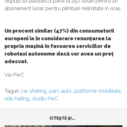
dispuși să plătească până la 250 dolari pentru un
abonament lunar pentru plimbări nelimitate în oraș.
Un procent similar (47%) din consumatorii
europeni ia în considerare renunțarea la
propria mașină în favoarea serviciilor de
robotaxi autonome dacă vor avea un preț
adecvat.
Via PwC
Taguri:
car sharing
,
parc auto
,
platforme mobilitate
,
ride hailing
,
studiu PwC
CITEŞTE ŞI...