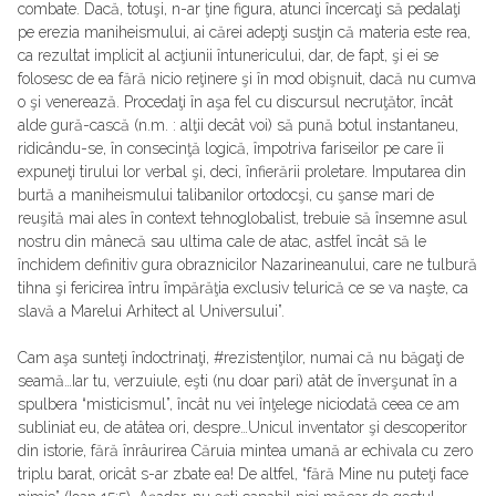
combate. Dacă, totuşi, n-ar ţine figura, atunci încercaţi să pedalaţi
pe erezia maniheismului, ai cărei adepţi susţin că materia este rea,
ca rezultat implicit al acţiunii întunericului, dar, de fapt, şi ei se
folosesc de ea fără nicio reţinere şi în mod obişnuit, dacă nu cumva
o şi venerează. Procedaţi în aşa fel cu discursul necruţător, încât
alde gură-cască (n.m. : alţii decât voi) să pună botul instantaneu,
ridicându-se, în consecinţă logică, împotriva fariseilor pe care îi
expuneţi tirului lor verbal şi, deci, înfierării proletare. Imputarea din
burtă a maniheismului talibanilor ortodocşi, cu şanse mari de
reuşită mai ales în context tehnoglobalist, trebuie să însemne asul
nostru din mânecă sau ultima cale de atac, astfel încât să le
închidem definitiv gura obraznicilor Nazarineanului, care ne tulbură
tihna şi fericirea întru împărăţia exclusiv telurică ce se va naşte, ca
slavă a Marelui Arhitect al Universului”.
Cam aşa sunteţi îndoctrinaţi, #rezistenţilor, numai că nu băgaţi de
seamă…Iar tu, verzuiule, eşti (nu doar pari) atât de înverşunat în a
spulbera “misticismul”, încât nu vei înţelege niciodată ceea ce am
subliniat eu, de atâtea ori, despre…Unicul inventator şi descoperitor
din istorie, fără înrâurirea Căruia mintea umană ar echivala cu zero
triplu barat, oricât s-ar zbate ea! De altfel, “fără Mine nu puteţi face