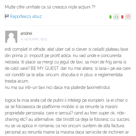
Multe cifre umflate ca să crească nişte acţiuni ??
Raportează abuz
8
8
andrei
la
24.01.2020, 19:23
esti complet in offisde. atat uber cat si clever si ceilalti plateau taxe
din prima zi. impozit pe profit adica. nu vad unde e concurenta
neloiala. iti place sa mergi cu jegul de taxi, sa mori de frig iarna si
de cald vara? BE MY GUEST. dar nu mai abera. si lasa-i pe aia care
vor conditii sa le aiba. oricum, discutia e in plus, e reglementata
treaba acum.
nu ma sui intr-un taxi nici daca ma plateste taximetristul.
logica ta insa arata cat de putini ii intelegi pe europeni. la ei chiar o
sa se foloseasca de platforme mobile si sa renunte la masini
proprietate personala. care e sensul? cand au tren super ok, ride-
sharing etc? au alternative, stai linistit ca deja le folosesc cu succes.
nu se va aplica in romania, ca noi oricum suntem de alta factura.
personal as renunta maine la masina daca serviciile de inchirieri ar