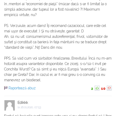
în…mentori ai “economiei de piaţă” (măcar dacă s-ar fi limitat la o
simplă adeziune…dar tupeul lor a fost năvalnic) ?! Maximum
empirică virtute, nu?
PS. Verzuiule, acum dans! Îţi recomand cazaciocul, care este cel
mai uşor de executat :) Şi nu otrăveşte, garantat :D
Ah, să nu uit: consumerismul autoreferenţial, frivol, vătămător de
suflet şi constituit ca barieră în faţa mântuirii nu se traduce drept
“standard de viaţă”…Nţ! Dans din nou.
PPS. Să văd cum voi sărbători finalizarea…Brexitului. Încă nu m-am
hotărât asupra variantelor disponibile. Ce ziceţi, s-o/să-l invit pe
Conchita Wurst? Ca să simt şi eu niţică Europă “avansată” :) Sau
chiar pe Greta? Dar, în cazul ei, ar fi mai greu s-o conving că eu
manevrez un biodiesel.
Raportează abuz
2
10
Edikkk
la
26.01.2020, 07:53