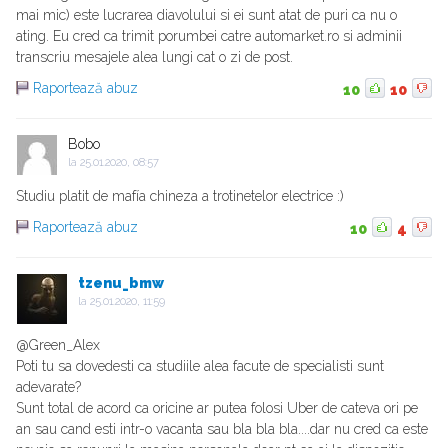
mai mic) este lucrarea diavolului si ei sunt atat de puri ca nu o
ating. Eu cred ca trimit porumbei catre automarket.ro si adminii
transcriu mesajele alea lungi cat o zi de post.
Raportează abuz
10
10
Bobo
la
25.01.2020, 08:57
Studiu platit de mafía chineza a trotinetelor electrice :)
Raportează abuz
10
4
tzenu_bmw
la
25.01.2020, 11:59
@Green_Alex
Poti tu sa dovedesti ca studiile alea facute de specialisti sunt
adevarate?
Sunt total de acord ca oricine ar putea folosi Uber de cateva ori pe
an sau cand esti intr-o vacanta sau bla bla bla....dar nu cred ca este