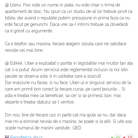
@ tzenu: Pwc este un nume in piata, nu este chiar o firma de
apartament de bloc. Nu spun ca un studiu de-al lor trebuie privit ca
biblia, dar avand o reputatie putem presupune in prima faza ca nu
este facut pe genunchi. Daca vrei sa-l infirmi trebuie sa dovedesti
ca e gresit cu argumente.
Ca e telefon sau masina, fiecare alegem solutia care ne satisface
nevoile cel mai bine.
@ Edikkk: Uber a exploatat o portita in legislatiile mai multor tari ata
cat s-a putut. Acum serviciul este reglementat inclusiv la noi (din
pacate se observa asta si in calitatea care a scazut).
Dar evaziune nu facea, si nu face, Uber-ul e singurul serviciu de la
care am primit bon corect la fiecare cursa, pe cand taxiurile.... Si
asta e treaba mea ca beneficiar, sa cer si sa primesc bon, mai
departe e treaba statului sa-l verifice.
Din nou, tine de fiecare caz in parte cat ma ajuta sa nu, dar daca
mie mi-a eliminat nevoia de o masina, se poate si la altii. Si uite asa
scade numarul de masini vandute.. QED
Raportează abuz