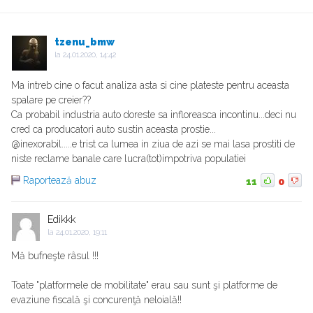
tzenu_bmw
la
24.01.2020, 14:42
Ma intreb cine o facut analiza asta si cine plateste pentru aceasta
spalare pe creier??
Ca probabil industria auto doreste sa infloreasca incontinu...deci nu
cred ca producatori auto sustin aceasta prostie...
@inexorabil.....e trist ca lumea in ziua de azi se mai lasa prostiti de
niste reclame banale care lucra(tot)impotriva populatiei
Raportează abuz
11
0
Edikkk
la
24.01.2020, 19:11
Mă bufneşte râsul !!!
Toate "platformele de mobilitate" erau sau sunt şi platforme de
evaziune fiscală şi concurenţă neloială!!