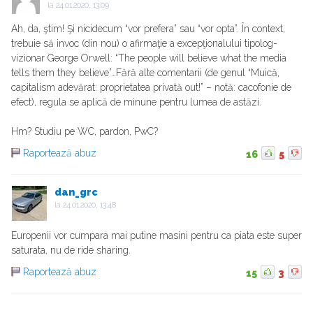
la
24.01.2020, 13:09
Ah, da, ştim! Şi nicidecum “vor prefera” sau “vor opta”. În context,
trebuie să invoc (din nou) o afirmaţie a excepţionalului tipolog-
vizionar George Orwell: “The people will believe what the media
tells them they believe”…Fără alte comentarii (de genul “Muică,
capitalism adevărat: proprietatea privată out!” – notă: cacofonie de
efect), regula se aplică de minune pentru lumea de astăzi.
Hm? Studiu pe WC, pardon, PwC?
Raportează abuz
16
5
dan_grc
la
24.01.2020, 13:48
Europenii vor cumpara mai putine masini pentru ca piata este super
saturata, nu de ride sharing.
Raportează abuz
15
3