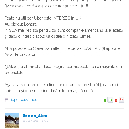
Faptul că taxiurile sunt jegoase este una şi nu şterge faptul că Uber
făcea evaziune fiscală / concurenţă neloială !!!!
Poate nu ştii dar Uber este INTERZIS în UK !
Au pierdut Londra !
În SUA mai rezistă pentru că sunt companie americană la ei acasă
şi dacă o interzic acolo va cădea din toată lumea.
Altă poveste cu Clever sau alte firme de taxi CARE AU ŞI aplicaţie.
Asta da, bravo lor.
@Alex ţi-a eliminat a doua maşină dar niciodată toate maşinile din
proprietate.
Aşa zisa reducere este a tinerilor extrem de prost plătiţi care nici
chiria nu şi o permit bine darămite o maşină nouă.
Raportează abuz
5
2
Green_Alex
la
27.01.2020, 08:27