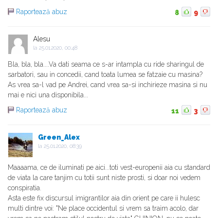
Raportează abuz
8
9
Alesu
la
25.01.2020, 00:48
Bla, bla, bla....Va dati seama ce s-ar intampla cu ride sharingul de
sarbatori, sau in concedii, cand toata lumea se fatzaie cu masina?
As vrea sa-l vad pe Andrei, cand vrea sa-si inchirieze masina si nu
mai e nici una disponibila...
Raportează abuz
11
3
Green_Alex
la
25.01.2020, 08:39
Maaaama, ce de iluminati pe aici...toti vest-europenii aia cu standard
de viata la care tanjim cu totii sunt niste prosti, si doar noi vedem
conspiratia.
Asta este fix discursul imigrantilor aia din orient pe care ii hulesc
multi dintre voi: "Ne place occidentul si vrem sa traim acolo, dar