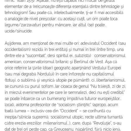
nimic” (Ioan 15:5). Aşadar, nu eşti capabil nici măcar de gestul
elementar de a (re)cunoaşte diferenţa esenţială dintre tehnologie şi
tehnologism! Sau poate că, intelectualmente, ţi-ar fi mai accesibilă
o analogie de nivel preşcolar: cu acelaşi cuţit, un om poate toca
legume/zarzavaturi pentru mâncare, iar altul (se) poate…
ucide/sinucide.
Aşijderea, am menţionat de mai multe ori: adevăratul Occident (sau
occidentalism) rezidă în trei entităţi şi numai în trei (între timp, una
dintre ele a “sucombat”, desi spiritul ei…subzistă) : conservatorismul
american, conservatorismul britanic şi Berlinul de Vest. Aşa că
orice referire la ţările (doar) geografic aparţinând Vestului Europei
(sau mai degrabă Nordului) în care înfloreşte nu capitalismul
(totuşi, o sublimă şi veşnică utopie pe pământ!), ci…libertarianismul,
se cunună cu purul sofism…Iar cioaca de genul “Nu trăieşti, zi de zi,
în miezul evenimentelor pe care le semnalezi, deci nu eşti credibil”
se poate întoarce ca un bumerang împotriva tuturor europeiştilor…
locali, aidoma profesorilor de “socialism ştiinţific” (apropo, acum
toată lumea – inclusiv cea din “Occident” – se confruntă cu
inepţia/silnicia supremă: socialismul utopic, recte ultima turnantă
către erezia ereziilor: milenarismul…), care, după “Revoluţie”, s-au
dat de trei ori peste cap, ca Greuceanu, năpârlind, fără nicio jenă,