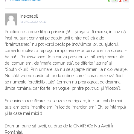
2
3
inexorabil
la
27.01.2020, 09:12
Practica ne-a dovedit (cu prisosinţă! – şi aşa va fi mereu, în caz că
încă nu sunt convinşi pe deplin unii dintre noi) că alde
“brainwashed” nu pot vorbi decât pe (nov)limba lor, cu ajutorul
căreia formulează reproşuri împotriva celor pe care ei îi socotesc –
ha ha! – “brainwashed” (din cauza presupusei influenţe exercitate
de “comunism”, de “mafia comunistă”, de diferite “latrine” şi
“Sputnik”-uri). Prin urmare, să nu se aştepte nimeni la nicio variaţie…
Nu câtă vreme cuvântul lor de ordine, care îi caracterizează fidel,
se numeşte “predictibilitate” (termen nu prea agreat de doamna
limba română, dar foarte “en vogue” printre politruci şi “filosofi”).
Se cuvine o rectificare: cu scuzele de rigoare, într-un text de mai
sus, am scris “maniheism” în loc de “marcionism”. Eh, se întâmplă
şi la case mai mici :)
Drumuri bune să aveţi, cu drag de la CNAIR (Ce Nu Aveţi În
România).