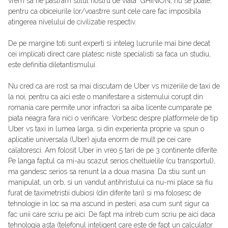
vrem sa ne pastram stilul nostru de viata" GHINION, nu se poate,
pentru ca obiceiurile lor/voastrre sunt cele care fac imposibila
atingerea nivelului de civilizatie respectiv.
De pe margine toti sunt experti si inteleg lucrurile mai bine decat
cei implicati direct care platesc niste specialisti sa faca un studiu,
este definitia diletantismului.
Nu cred ca are rost sa mai discutam de Uber vs mizeriile de taxi de
la noi, pentru ca aici este o manifestare a sistemului corupt din
romania care permite unor infractori sa aiba licente cumparate pe
piata neagra fara nici o verificare. Vorbesc despre platformele de tip
Uber vs taxi in lumea larga, si din experienta proprie va spun o
aplicatie universala (Uber) ajuta enorm de mult pe cei care
calatoresci. Am folosit Uber in vreo 5 tari de pe 3 continente diferite.
Pe langa faptul ca mi-au scazut serios cheltuielile (cu transportul),
ma gandesc serios sa renunt la a doua masina. Da stiu sunt un
manipulat, un orb, si un vandut antihristului ca nu-mi place sa fiu
furat de taximetristii dubiosi (din diferite tari) si ma folosesc de
tehnologie in loc sa ma ascund in pesteri, asa cum sunt sigur ca
fac unii care scriu pe aici. De fapt ma intreb cum scriu pe aici daca
tehnologia asta (telefonul inteligent care este de fapt un calculator