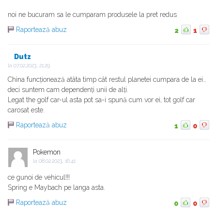
noi ne bucuram sa le cumparam produsele la pret redus
Raportează abuz
2
1
Dutz
la
07.02.2023, 21:29
China funcționează atâta timp cât restul planetei cumpara de la ei…
deci suntem cam dependenți unii de alți.
Legat the golf car-ul asta pot sa-i spună cum vor ei, tot golf car
carosat este.
Raportează abuz
1
0
Pokemon
la
08.02.2023, 16:41
ce gunoi de vehicul!!!
Spring e Maybach pe langa asta.
Raportează abuz
0
0