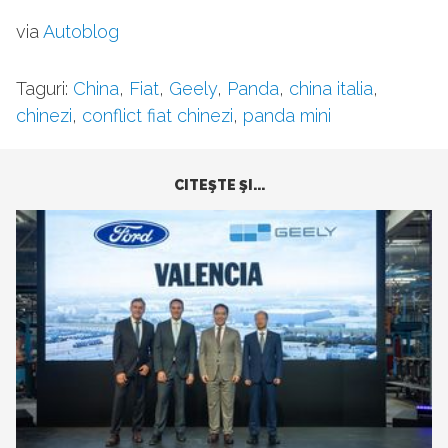
via
Autoblog
Taguri:
China
,
Fiat
,
Geely
,
Panda
,
china italia
,
chinezi
,
conflict fiat chinezi
,
panda mini
CITEŞTE ŞI...