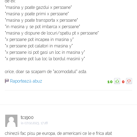
de ex:
"masina y poate gazdui x persoane"
"masina y poate primi x persoane"
"masina y poate transporta x persoane"
"in masina y se pot imbarca x persoane"
"masina y dispune de locuri/spatiu pt x persoane"
"x persoane pot incapea in masina y"
"x persoane pot calatori in masina y"
"x persoane isi pot gasi un loc in masina y"
"x persoane pot lua loc la bordul masinii y"
orice, doar sa scapam de "acomodatul" asta.
Raportează abuz
10
0
tc1900
la
07.02.2023, 17:28
chinezii fac pisu pe europa, de americani ce le e frica atat