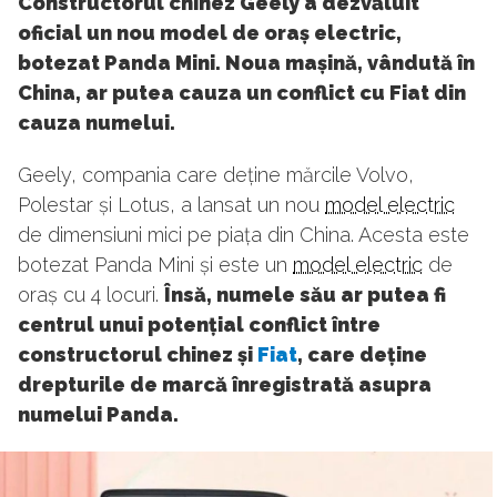
Constructorul chinez Geely a dezvăluit
oficial un nou model de oraș electric,
botezat Panda Mini. Noua mașină, vândută în
China, ar putea cauza un conflict cu Fiat din
cauza numelui.
Geely, compania care deține mărcile Volvo,
Polestar și Lotus, a lansat un nou
model electric
de dimensiuni mici pe piața din China. Acesta este
botezat Panda Mini și este un
model electric
de
oraș cu 4 locuri.
Însă, numele său ar putea fi
centrul unui potențial conflict între
constructorul chinez și
Fiat
, care deține
drepturile de marcă înregistrată asupra
numelui Panda.