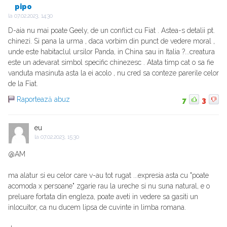
pipo
la
07.02.2023, 14:30
D-aia nu mai poate Geely, de un conflict cu Fiat . Astea-s detalii pt.
chinezi. Si pana la urma , daca vorbim din punct de vedere moral ,
unde este habitaclul ursilor Panda, in China sau in Italia ?...creatura
este un adevarat simbol specific chinezesc . Atata timp cat o sa fie
vanduta masinuta asta la ei acolo , nu cred sa conteze parerile celor
de la Fiat.
Raportează abuz
7
3
eu
la
07.02.2023, 15:30
@AM
ma alatur si eu celor care v-au tot rugat ...expresia asta cu "poate
acomoda x persoane" zgarie rau la ureche si nu suna natural, e o
preluare fortata din engleza, poate aveti in vedere sa gasiti un
inlocuitor, ca nu ducem lipsa de cuvinte in limba romana.