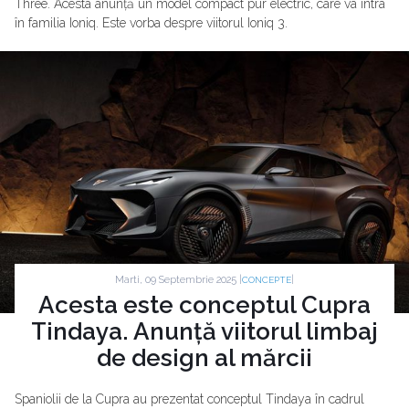
Three. Acesta anunță un model compact pur electric, care va intra
în familia Ioniq. Este vorba despre viitorul Ioniq 3.
Marti, 09 Septembrie 2025 |
|
CONCEPTE
Acesta este conceptul Cupra
Tindaya. Anunță viitorul limbaj
de design al mărcii
Spaniolii de la Cupra au prezentat conceptul Tindaya în cadrul