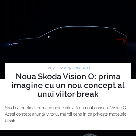
Joi, 31 Iulie 2025 |
|
CONCEPTE
Noua Skoda Vision O: prima
imagine cu un nou concept al
unui viitor break
Skoda a publicat prima imagine oficială cu noul concept Vision O.
Acest concept anunță viitorul mărcii cehe în ce privește modelele
break.