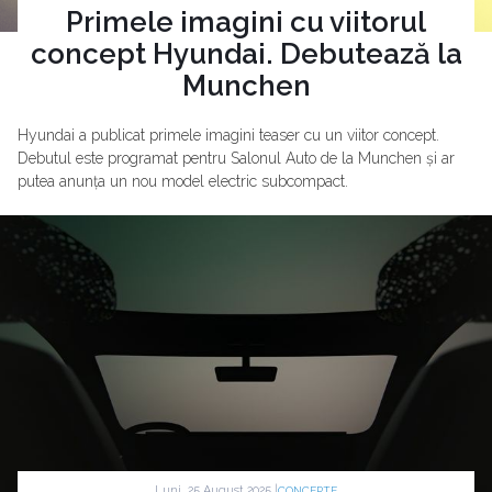
Primele imagini cu viitorul
concept Hyundai. Debutează la
Munchen
Hyundai a publicat primele imagini teaser cu un viitor concept.
Debutul este programat pentru Salonul Auto de la Munchen și ar
putea anunța un nou model electric subcompact.
Luni, 25 August 2025 |
CONCEPTE