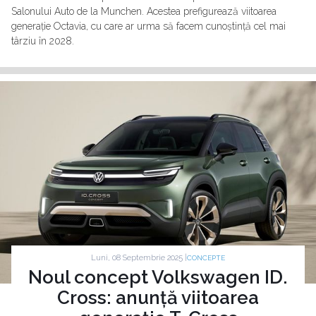
Salonului Auto de la Munchen. Acestea prefigurează viitoarea
generație Octavia, cu care ar urma să facem cunoștință cel mai
târziu în 2028.
Luni, 08 Septembrie 2025 |
CONCEPTE
Noul concept Volkswagen ID.
Cross: anunță viitoarea