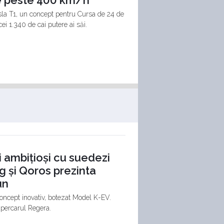
ge peste 400 km/h
esla T1, un concept pentru Cursa de 24 de
i 1.340 de cai putere ai săi.
 ambițioși cu suedezi
g și Qoros prezinta
un
oncept inovativ, botezat Model K-EV.
supercarul Regera.