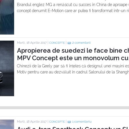
Brandul englez MG a renăscut cu succes în China de aproape u
concept denumit E-Motion care ar putea fi transformat într-un ri
Marti, 18 Aprilie 2017 |
|
2 comentarii
CONCEPTE
Apropierea de suedezi le face bine ch
MPV Concept este un monovolum cu li
Chinezii de la Geely par să fi înțeles că designul unei mașini e
Motiv pentru care au dezvăluit în cadrul Salonului de la Shang
Marti, 18 Aprilie 2017 |
|
1 comentariu
CONCEPTE