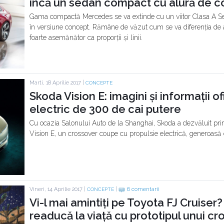
încă un sedan compact cu alură de 
Gama compactă Mercedes se va extinde cu un viitor Clasa A 
în versiune concept. Rămâne de văzut cum se va diferenția de 
foarte asemănător ca proporții și linii.
Marti, 18 Aprilie 2017 |
CONCEPTE
Skoda Vision E: imagini și informații of
electric de 300 de cai putere
Cu ocazia Salonului Auto de la Shanghai, Skoda a dezvăluit prim
Vision E, un crossover coupe cu propulsie electrică, generoasă
Vineri, 14 Aprilie 2017 |
|
6 comentarii
CONCEPTE
Vi-l mai amintiți pe Toyota FJ Cruiser?
readucă la viață cu prototipul unui c