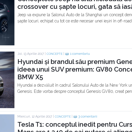
crossover cu șapte locuri, gata să ias
Jeep va expune la Salonul Auto de la Shanghai un concept den
șapte locuri, echipat cu tot ce este necesar unei ieșiri în off-road
Joi, 13 Aprilie 2017 |
|
1 comentariu
CONCEPTE
Hyundai și brandul său premium Gen
ideea unui SUV premium: GV80 Concep
BMW X5
Hyundai a dezvăluit în cadrul Salonului Auto de la New York 
Genesis. Este vorba despre conceptul Genesis GV80, creat pentr
Miercuri, 12 Aprilie 2017 |
|
3 comentarii
CONCEPTE
Tesla T1: conceptul inedit pentru Cur