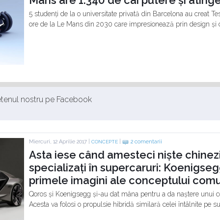
Mans are 1.340 de cai putere și atin
5 studenți de la o universitate privată din Barcelona au creat T
ore de la Le Mans din 2030 care impresionează prin design și ce
ietenul nostru pe Facebook
Miercuri, 12 Aprilie 2017 |
|
2 comentarii
CONCEPTE
Asta iese când amesteci niște chinezi
specializați în supercaruri: Koenigseg
primele imagini ale conceptului com
Qoros și Koenigsegg și-au dat mâna pentru a da naștere unui c
Acesta va folosi o propulsie hibridă similară celei întâlnite pe 