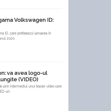
 gama Volkswagen ID:
a ID, care prefațează lansarea în
anul 2020.
n: va avea logo-ul
alungite (VIDEO)
e prin intermediul unui teaser video care
LED-uri.