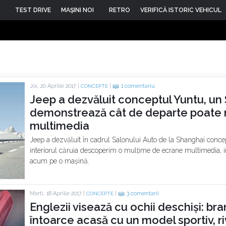
TEST DRIVE
MAŞINI NOI
RETRO
VERIFICĂ ISTORIC VEHICUL
Joi, 20 Aprilie 2017 |
|
1 comentariu
CONCEPTE
Jeep a dezvăluit conceptul Yuntu, un
demonstrează cât de departe poate m
multimedia
Jeep a dezvăluit în cadrul Salonului Auto de la Shanghai conce
interiorul căruia descoperim o mulțime de ecrane multimedia, i
acum pe o mașină.
Marti, 18 Aprilie 2017 |
|
3 comentarii
CONCEPTE
Englezii visează cu ochii deschiși: br
întoarce acasă cu un model sportiv, riv