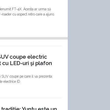
 denumit FT-4X. Acesta ar urma să
f-roader cu aspect retro care a ajuns
SUV coupe electric
 cu LED-uri şi plafon
i SUV coupe pe care îl va prezenta
e electrice ID.
tradiție: Yuntu este un