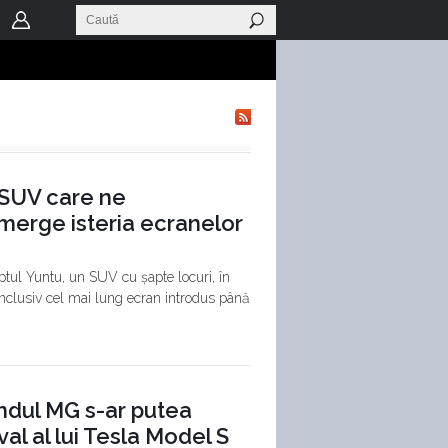
 SUV care ne
erge isteria ecranelor
ptul Yuntu, un SUV cu șapte locuri, în
nclusiv cel mai lung ecran introdus până
andul MG s-ar putea
al al lui Tesla Model S