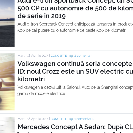
Audi e-tron Sportback Concept: un S
500 CP cu autonomie de 500 de kilome
de serie în 2019
Audi e-tron Sportback Concept anticipează lansarea în producți
500 de cai putere cu o autonomie de peste 500 de kilometri.
Marti, 18 Aprilie 2017 |
|
2 comentarii
CONCEPTE
Volkswagen continuă seria conceptel
ID: noul Crozz este un SUV electric 
kilometri
Volkswagen a dezvăluit la Salonul Auto de la Shanghai conceptul
gamă de modele electrice.
Marti, 18 Aprilie 2017 |
|
1 comentariu
CONCEPTE
Mercedes Concept A Sedan: După CL