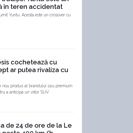
ă în teren accidentat
umit Yuntu. Acesta este un crosover cu
.
esis cochetează cu
t ar putea rivaliza cu
un nou produs al brandului său premium
u a anticipa un viitor SUV.
sa de 24 de ore de la Le