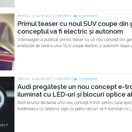
Miercuri, 12 Aprilie 2017 |
|
3 comentarii
CONCEPTE
Primul teaser cu noul SUV coupe din
conceptul va fi electric și autonom
Volkswagen a publicat primul teaser cu un nou concept din gam
producție de serie a unui SUV coupe electric și autonom după 
Miercuri, 12 Aprilie 2017 |
|
3 comentarii
CONCEPTE
Audi pregătește un nou concept e-tro
iluminat cu LED-uri și blocuri optice 
Audi anunță lansarea unui nou concept e-tron pentru luna aprili
evidențiază că celebrul logo cu patru cercuri va fi iluminat cu 