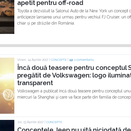
apetit pentru off-road
Toyota a dezvăluit la Salonul Auto de la New York un concept
anticipeze lansarea unui urmaș pentru vechiul FJ Cruiser, un of
chiar și pe străzile din România.
Vineri, 14 Aprilie 2017 |
|
1 comentariu
CONCEPTE
Încă două teasere pentru conceptul 
pregătit de Volkswagen: logo iluminat
transparent
Volkswagen a publicat încă două teasere pentru conceptul unu
miercuri la Shanghai şi care va face parte din familia de concept
Joi, 13 Aprilie 2017 |
CONCEPTE
Conceptele Jeep nu uită niciodată de 