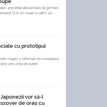
coupe
Sedan, prezentat deocamdată de germani
actualul CLA, un coupe cu patru uși
iciale cu prototipul
ele imagini și informații ale conceptului
 când vine vorba de putere.
 Japonezii vor să-l
rossover de oraș cu