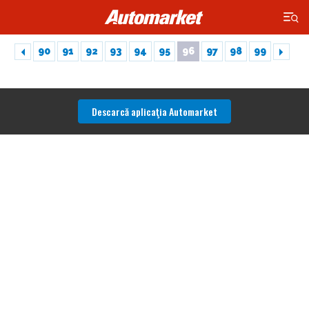
×
90
91
92
93
94
95
96
97
98
99
Descarcă aplicaţia Automarket