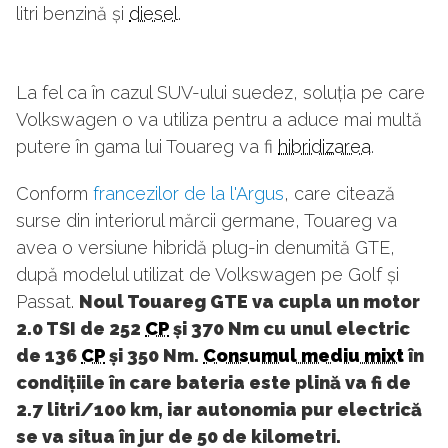
litri benzină și
diesel
.
La fel ca în cazul SUV-ului suedez, soluția pe care
Volkswagen o va utiliza pentru a aduce mai multă
putere în gama lui Touareg va fi
hibridizarea
.
Conform
francezilor de la l'Argus
, care citează
surse din interiorul mărcii germane, Touareg va
avea o versiune hibridă plug-in denumită GTE,
după modelul utilizat de Volkswagen pe Golf și
Passat.
Noul Touareg GTE va cupla un motor
2.0 TSI de 252
CP
și 370 Nm cu unul electric
de 136
CP
și 350 Nm.
Consumul mediu mixt
în
condițiile în care bateria este plină va fi de
2.7 litri/100 km, iar autonomia pur electrică
se va situa în jur de 50 de kilometri.