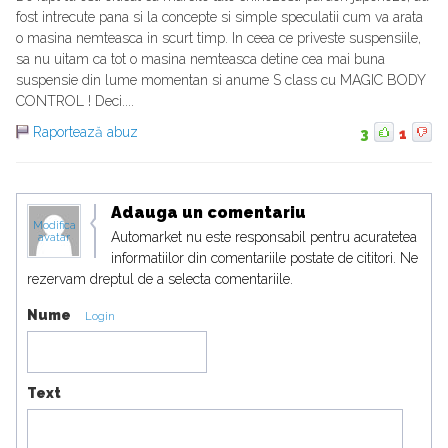
fost intrecute pana si la concepte si simple speculatii cum va arata
o masina nemteasca in scurt timp. In ceea ce priveste suspensiile,
sa nu uitam ca tot o masina nemteasca detine cea mai buna
suspensie din lume momentan si anume S class cu MAGIC BODY
CONTROL ! Deci....
Raportează abuz
3
1
Adauga un comentariu
Modifica
Automarket nu este responsabil pentru acuratetea
avatar
informatiilor din comentariile postate de cititori. Ne
rezervam dreptul de a selecta comentariile.
Nume
Login
Text