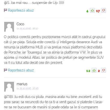
@S...ba mai rau......suspensie de Up :)))))
Raportează abuz
4
17
Coco
la
25.10.2016, 18:10
O politică corectă pentru poziționarea mărcii atât în cadrul grupului
cât și pe piața. Soluția este corectă și inteligența deoarece Audi va
renunța la platforma MLB și va prelua nouă platformă dezvoltată
de Porsche, iar Touaregul se va alinia la platforma VW. În plus va
apărea și modelul Atlas, iar politică de preturi pe segmentele SUV
va fi cu totul alta decât cea din prezent.
Raportează abuz
12
2
marius
la
25.10.2016, 20:26
@TIBI ,tu esti dus cu pluta ,masina arata nu bine ,excelent ,esti tu
prea sarac sa recunosti du-te ca ti-a venit gazul si plateste-l lasa-
ne sa ne bucuram de masini si poate odata sa le si cumparam