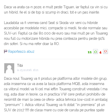
Daca va arata ca-n poze, e mult peste Tiguan, iar faptul ca vin si cu
un hibrid, fie el si de top si scump in draci, tot e un pas inainte.
Laudabila va fi vremea cand Seat si Skoda vor veni cu hibride
accesibile pe modelele mici, compacte si medii, fie ele normale sau
SUV-uri. Faptul ca dai 80.000 de euro sau mai mult pe un Touareg
nou full cu motorizare hibrida nu prea conteaza pentru peste 90%
din soferi. Si nu ma refer doar la RO.
Raportează abuz
11
4
Tibi
la
25.10.2016, 16:21
Daca noul Touareg va fi produs pe platforma altor modele din grup,
asta inseamna ca va avea la baza platforma MQB, asta inseamna
ca viitorul model va fii cel mai ieftin Touareg construit vreodata ( ma
rog, asta doar in teorie, ca in practica VW cere preturi prohibitiv de
nesimtit de mari la ceea ce ofera- adica tehnica low-cost in ambalaj
''premium'' ). Adica viitorul Touareg va fii dotat ''in premiera'' pt un
SUV de 2017 !!!!! de clasa mare cu osie de caruta pe puntea spate