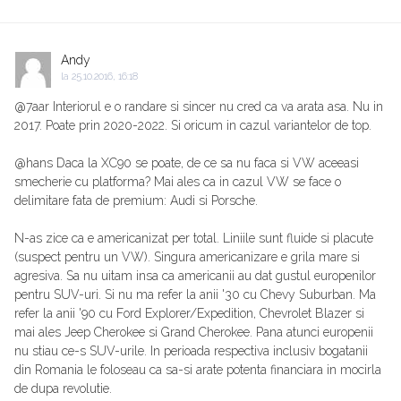
Andy
la
25.10.2016, 16:18
@7aar Interiorul e o randare si sincer nu cred ca va arata asa. Nu in
2017. Poate prin 2020-2022. Si oricum in cazul variantelor de top.
@hans Daca la XC90 se poate, de ce sa nu faca si VW aceeasi
smecherie cu platforma? Mai ales ca in cazul VW se face o
delimitare fata de premium: Audi si Porsche.
N-as zice ca e americanizat per total. Liniile sunt fluide si placute
(suspect pentru un VW). Singura americanizare e grila mare si
agresiva. Sa nu uitam insa ca americanii au dat gustul europenilor
pentru SUV-uri. Si nu ma refer la anii '30 cu Chevy Suburban. Ma
refer la anii '90 cu Ford Explorer/Expedition, Chevrolet Blazer si
mai ales Jeep Cherokee si Grand Cherokee. Pana atunci europenii
nu stiau ce-s SUV-urile. In perioada respectiva inclusiv bogatanii
din Romania le foloseau ca sa-si arate potenta financiara in mocirla
de dupa revolutie.