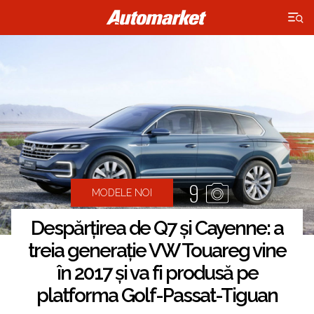
×
9
MODELE NOI
Despărțirea de Q7 și Cayenne: a
treia generație VW Touareg vine
în 2017 și va fi produsă pe
platforma Golf-Passat-Tiguan