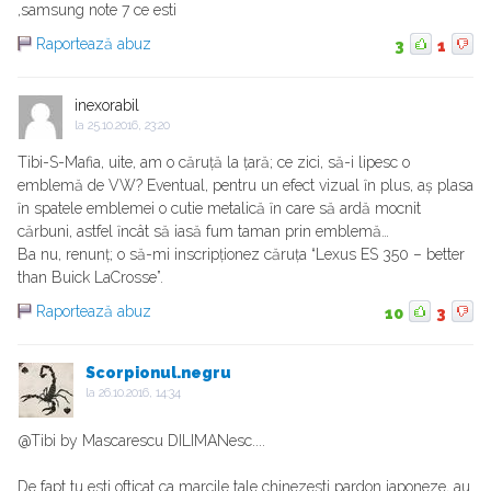
,samsung note 7 ce esti
Raportează abuz
3
1
inexorabil
la
25.10.2016, 23:20
Tibi-S-Mafia, uite, am o căruță la țară; ce zici, să-i lipesc o
emblemă de VW? Eventual, pentru un efect vizual ȋn plus, aș plasa
ȋn spatele emblemei o cutie metalică ȋn care să ardă mocnit
cărbuni, astfel ȋncât să iasă fum taman prin emblemă…
Ba nu, renunț; o să-mi inscripționez căruța “Lexus ES 350 – better
than Buick LaCrosse”.
Raportează abuz
10
3
Scorpionul.negru
la
26.10.2016, 14:34
@Tibi by Mascarescu DILIMANesc....
De fapt tu esti ofticat ca marcile tale chinezesti pardon japoneze, au