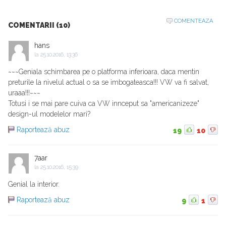
COMENTEAZA
COMENTARII (10)
hans
la
25.10.2016, 13:36
~~~Geniala schimbarea pe o platforma inferioara, daca mentin
preturile la nivelul actual o sa se imbogateasca!!! VW va fi salvat,
uraaa!!!~~~
Totusi i se mai pare cuiva ca VW innceput sa "americanizeze"
design-ul modelelor mari?
Raportează abuz
19
10
7aar
la
25.10.2016, 15:39
Genial la interior.
Raportează abuz
9
1