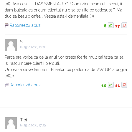
:)))) .Asa ceva ......DAS SMEN AUTO ! Cum zice neamtul : secui, ii
dam buleala ca oricum clientul nu o sa se uite pe dedesubt ''. Ma
duc sa beau o cafea . Vestea asta-i dementiala :)))
Raportează abuz
6
17
S
la
25.10.2016, 16:22
Parca era vorba ca de la anul vor creste foarte mult calitatea ca sa
isi rascumpere clientii pierduti.
Urmeaza sa vedem noul Phaeton pe platforma de VW UP! alungita
:)))))))
Raportează abuz
10
11
Tibi
la
25.10.2016, 17:29