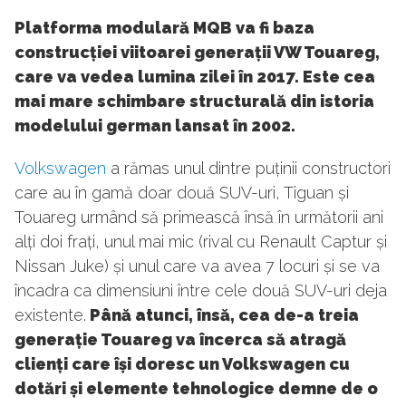
Platforma modulară MQB va fi baza
construcției viitoarei generații VW Touareg,
care va vedea lumina zilei în 2017. Este cea
mai mare schimbare structurală din istoria
modelului german lansat în 2002.
Volkswagen
a rămas unul dintre puținii constructori
care au în gamă doar două SUV-uri, Tiguan și
Touareg urmând să primească însă în următorii ani
alți doi frați, unul mai mic (rival cu Renault Captur și
Nissan Juke) și unul care va avea 7 locuri și se va
încadra ca dimensiuni între cele două SUV-uri deja
existente.
Până atunci, însă, cea de-a treia
generație Touareg va încerca să atragă
clienți care își doresc un Volkswagen cu
dotări și elemente tehnologice demne de o