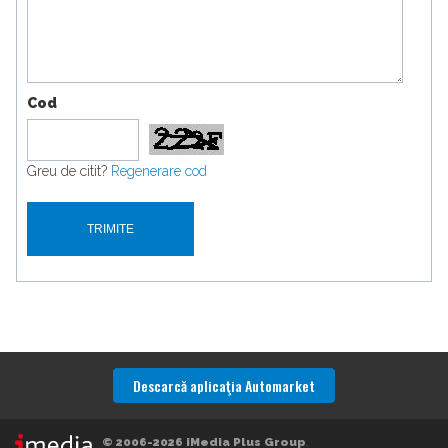
Cod
Greu de citit?
Regenerare cod
Descarcă aplicaţia Automarket
© 2006-2026 iMedia Plus Group
.