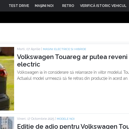
TEST DRIVE
MAŞINI NOI
RETRO
VERIFICĂ ISTORIC VEHICUL
Marti, 07 Aprilie |
MASINI ELECTRICE SI HIBRIDE
Volkswagen Touareg ar putea reveni î
electric
Volkswagen ia în considerare să relanseze în viitor modelul To
Actualul model urmează să fie retras din producție în acest an.
Vineri, 17 Octombrie 2025 |
MODELE NOI
Ediție de adio pentru Volkswagen Tou