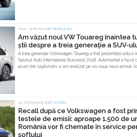
Vineri, 23 Martie 2018 |
MODELE NOI
Am văzut noul VW Touareg înaintea tut
știi despre a treia generație a SUV-u
A treia generație Volkswagen Touareg a fost prezentată astăzi în
Salonul Auto Internațional București 2018. Automarket a făcut
acum trei săptămâni și am analizat pe viu noua navă-amiral 
Joi, 22 Februarie 2018 |
INTERN
Recall după ce Volkswagen a fost pr
testele de emisii: aproape 1.500 de u
România vor fi chemate în service pe
softului