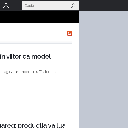
n viitor ca model
uareg ca un model 100% electric.
areg: producția va lua