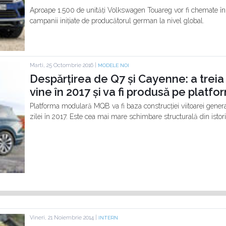
Aproape 1.500 de unități Volkswagen Touareg vor fi chemate în
campanii inițiate de producătorul german la nivel global.
Marti, 25 Octombrie 2016 |
MODELE NOI
Despărțirea de Q7 și Cayenne: a tre
vine în 2017 și va fi produsă pe plat
Platforma modulară MQB va fi baza construcției viitoarei gene
zilei în 2017. Este cea mai mare schimbare structurală din isto
Vineri, 21 Noiembrie 2014 |
INTERN