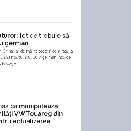
uror: tot ce trebuie să
lui german
 China, iar de mâine poate fi admirată la
 cunoștință cu noul SUV german încă de
Volkswagen.
insă că manipulează
nități VW Touareg din
ntru actualizarea