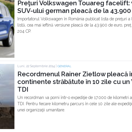
Preţuri Volkswagen Touareg facelift: v
SUV-ului german pleacă de la 43.900
Importatorul Volkswagen în România publicat lista de preţuri a l
listă, cea mai ieftină versiune pleacă de la 43.900 de euro, pre
204 CP.
Luni, 22 Septembrie 2014 |
GENERAL
Recordmenul Rainer Zietlow pleacă în
continente străbătute în 10 zile cu 
TDI
Un recordman va porni într-o expediţie de 17.000 de kilometri
TDI. Pentru fiecare kilometru parcurs în cele 10 zile ale expediţ
unei organizaţii umanitare.