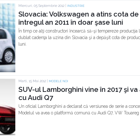
Miercuri, 05 Septembrie 2012 |
INDUSTRIE
Slovacia: Volkswagen a atins cota de
întregul an 2011 în doar şase luni
În timp ce alţi constructori încearcă să-şi tempereze producţia 
dublat cadenţa la uzina din Slovacia şi a depăşit cota de produc
luni.
Marti, 15 Mai 2012 |
MODELE NOI
SUV-ul Lamborghini vine în 2017 şi v
cu Audi Q7
Un oficial Lamborghini a declarat că versiunea de serie a conce
Modelul va avea o platformă comună cu Audi Q7, VW Touareg 