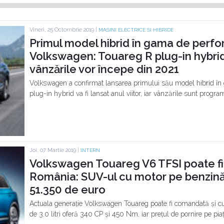
Vineri, 25 Octombrie 2019 |
MASINI ELECTRICE SI HIBRIDE
Primul model hibrid în gama de perfo
Volkswagen: Touareg R plug-in hybrid v
vânzările vor începe din 2021
Volkswagen a confirmat lansarea primului său model hibrid 
plug-in hybrid va fi lansat anul viitor, iar vânzările sunt progr
Joi, 07 Martie 2019 |
INTERN
Volkswagen Touareg V6 TFSI poate fi
România: SUV-ul cu motor pe benzină
51.350 de euro
Actuala generație Volkswagen Touareg poate fi comandată și c
de 3.0 litri oferă 340 CP și 450 Nm, iar prețul de pornire pe pi