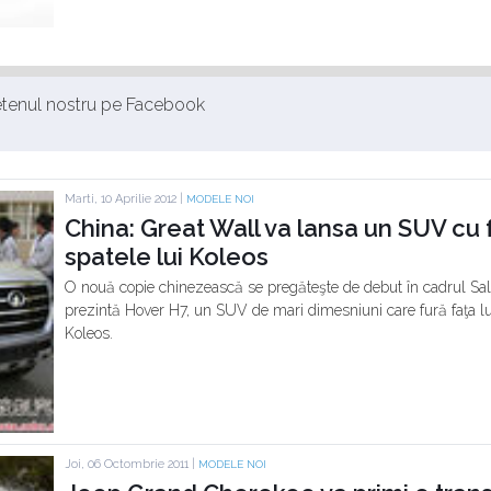
ietenul nostru pe Facebook
Marti, 10 Aprilie 2012 |
MODELE NOI
China: Great Wall va lansa un SUV cu f
spatele lui Koleos
O nouă copie chinezească se pregăteşte de debut în cadrul Salo
prezintă Hover H7, un SUV de mari dimesniuni care fură faţa lu
Koleos.
Joi, 06 Octombrie 2011 |
MODELE NOI