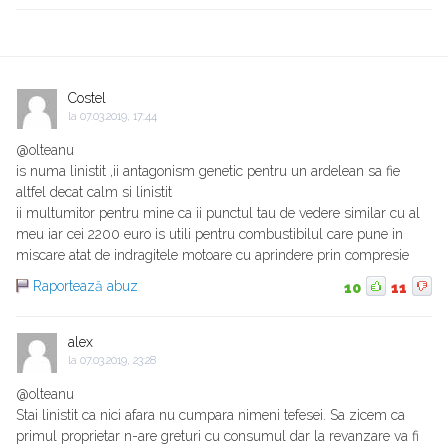
Costel
la
07.03.2019, 17:44
@olteanu
is numa linistit ,ii antagonism genetic pentru un ardelean sa fie
altfel decat calm si linistit
ii multumitor pentru mine ca ii punctul tau de vedere similar cu al
meu iar cei 2200 euro is utili pentru combustibilul care pune in
miscare atat de indragitele motoare cu aprindere prin compresie
Raportează abuz
10
11
alex
la
07.03.2019, 23:28
@olteanu
Stai linistit ca nici afara nu cumpara nimeni tefesei. Sa zicem ca
primul proprietar n-are greturi cu consumul dar la revanzare va fi