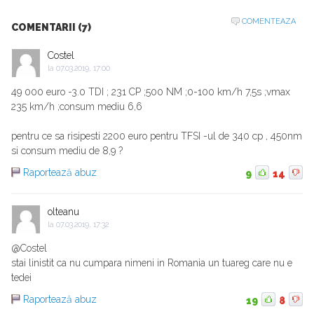
COMENTEAZA
COMENTARII (7)
Costel
la
07.03.2019, 17:00
49 000 euro -3.0 TDI ; 231 CP ;500 NM ;0-100 km/h 7,5s ;vmax
235 km/h ;consum mediu 6,6
pentru ce sa risipesti 2200 euro pentru TFSI -ul de 340 cp , 450nm
si consum mediu de 8,9 ?
Raportează abuz
9
14
olteanu
la
07.03.2019, 17:32
@Costel
stai linistit ca nu cumpara nimeni in Romania un tuareg care nu e
tedei
Raportează abuz
19
8