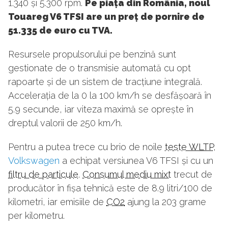
1.340 și 5.300 rpm.
Pe piața din România, noul
Touareg V6 TFSI are un preț de pornire de
51.335 de euro cu TVA.
Resursele propulsorului pe benzină sunt
gestionate de o transmisie automată cu opt
rapoarte și de un sistem de tracțiune integrală.
Accelerația de la 0 la 100 km/h se desfășoară în
5.9 secunde, iar viteza maximă se oprește în
dreptul valorii de 250 km/h.
Pentru a putea trece cu brio de noile
teste WLTP
,
Volkswagen
a echipat versiunea V6 TFSI și cu un
filtru de particule
.
Consumul mediu mixt
trecut de
producător în fișa tehnică este de 8.9 litri/100 de
kilometri, iar emisiile de
CO2
ajung la 203 grame
per kilometru.