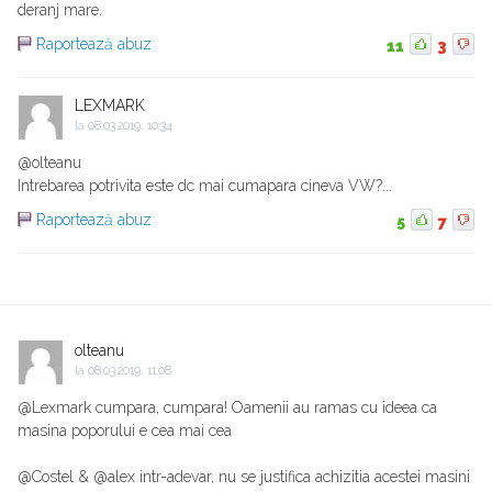
deranj mare.
Raportează abuz
11
3
LEXMARK
la
08.03.2019, 10:34
@olteanu
Intrebarea potrivita este dc mai cumapara cineva VW?...
Raportează abuz
5
7
olteanu
la
08.03.2019, 11:08
@Lexmark cumpara, cumpara! Oamenii au ramas cu ideea ca
masina poporului e cea mai cea
@Costel & @alex intr-adevar, nu se justifica achizitia acestei masini