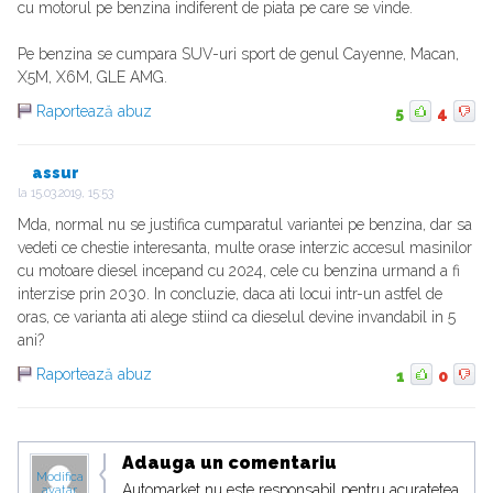
cu motorul pe benzina indiferent de piata pe care se vinde.
Pe benzina se cumpara SUV-uri sport de genul Cayenne, Macan,
X5M, X6M, GLE AMG.
Raportează abuz
5
4
assur
la
15.03.2019, 15:53
Mda, normal nu se justifica cumparatul variantei pe benzina, dar sa
vedeti ce chestie interesanta, multe orase interzic accesul masinilor
cu motoare diesel incepand cu 2024, cele cu benzina urmand a fi
interzise prin 2030. In concluzie, daca ati locui intr-un astfel de
oras, ce varianta ati alege stiind ca dieselul devine invandabil in 5
ani?
Raportează abuz
1
0
Adauga un comentariu
Modifica
Automarket nu este responsabil pentru acuratetea
avatar