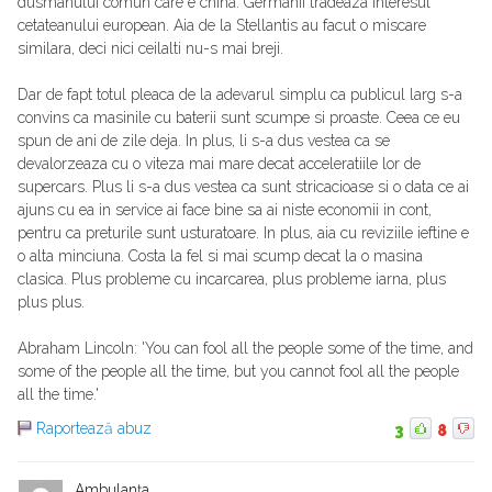
dusmanului comun care e china. Germanii tradeaza interesul
cetateanului european. Aia de la Stellantis au facut o miscare
similara, deci nici ceilalti nu-s mai breji.
Dar de fapt totul pleaca de la adevarul simplu ca publicul larg s-a
convins ca masinile cu baterii sunt scumpe si proaste. Ceea ce eu
spun de ani de zile deja. In plus, li s-a dus vestea ca se
devalorzeaza cu o viteza mai mare decat acceleratiile lor de
supercars. Plus li s-a dus vestea ca sunt stricacioase si o data ce ai
ajuns cu ea in service ai face bine sa ai niste economii in cont,
pentru ca preturile sunt usturatoare. In plus, aia cu reviziile ieftine e
o alta minciuna. Costa la fel si mai scump decat la o masina
clasica. Plus probleme cu incarcarea, plus probleme iarna, plus
plus plus.
Abraham Lincoln: 'You can fool all the people some of the time, and
some of the people all the time, but you cannot fool all the people
all the time.'
Raportează abuz
3
8
Ambulanța