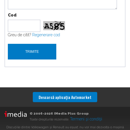
Cod
Greu de citit?
Regenerare cod
Descarcă aplicaţia Automarket
© 2006-2026 iMedia Plus Group
.
Termeni şi condiţii
Toate drepturile rezervate.
Discuțiile dintre Volkswagen și Renault au eșuat: nu vor mai dezvolta o mașină