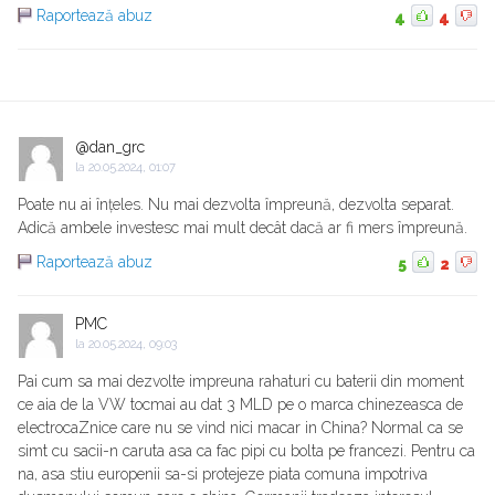
Raportează abuz
4
4
@dan_grc
la
20.05.2024, 01:07
Poate nu ai înțeles. Nu mai dezvolta împreună, dezvolta separat.
Adică ambele investesc mai mult decât dacă ar fi mers împreună.
Raportează abuz
5
2
PMC
la
20.05.2024, 09:03
Pai cum sa mai dezvolte impreuna rahaturi cu baterii din moment
ce aia de la VW tocmai au dat 3 MLD pe o marca chinezeasca de
electrocaZnice care nu se vind nici macar in China? Normal ca se
simt cu sacii-n caruta asa ca fac pipi cu bolta pe francezi. Pentru ca
na, asa stiu europenii sa-si protejeze piata comuna impotriva