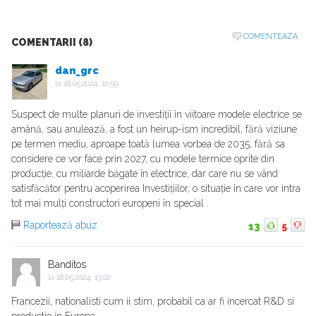
COMENTEAZA
COMENTARII (8)
dan_grc
la
18.05.2024, 10:59
Suspect de multe planuri de investiții în viitoare modele electrice se
amână, sau anulează, a fost un heirup-ism incredibil, fără viziune
pe termen mediu, aproape toată lumea vorbea de 2035, fără sa
considere ce vor face prin 2027, cu modele termice oprite din
producție, cu miliarde băgate în electrice, dar care nu se vând
satisfăcător pentru acoperirea Investițiilor, o situație în care vor intra
tot mai mulți constructori europeni în special .
Raportează abuz
13
5
Banditos
la
18.05.2024, 13:02
Francezii, nationalisti cum ii stim, probabil ca ar fi incercat R&D si