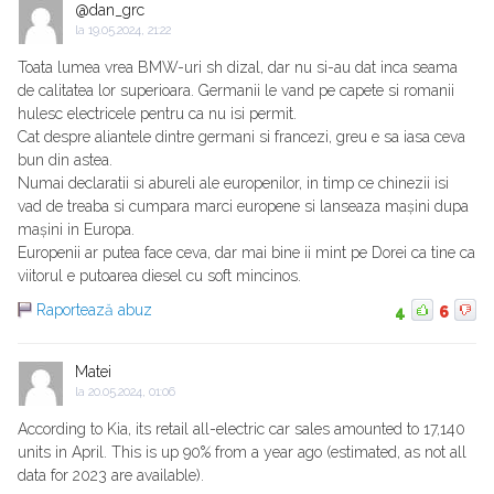
@dan_grc
la
19.05.2024, 21:22
Toata lumea vrea BMW-uri sh dizal, dar nu si-au dat inca seama
de calitatea lor superioara. Germanii le vand pe capete si romanii
hulesc electricele pentru ca nu isi permit.
Cat despre aliantele dintre germani si francezi, greu e sa iasa ceva
bun din astea.
Numai declaratii si abureli ale europenilor, in timp ce chinezii isi
vad de treaba si cumpara marci europene si lanseaza mașini dupa
mașini in Europa.
Europenii ar putea face ceva, dar mai bine ii mint pe Dorei ca tine ca
viitorul e putoarea diesel cu soft mincinos.
Raportează abuz
4
6
Matei
la
20.05.2024, 01:06
According to Kia, its retail all-electric car sales amounted to 17,140
units in April. This is up 90% from a year ago (estimated, as not all
data for 2023 are available).