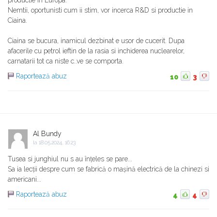
productie in Europa.
Nemtii, oportunisti cum ii stim, vor incerca R&D si productie in
Ciaina.
Ciaina se bucura, inamicul dezbinat e usor de cucerit. Dupa
afacerile cu petrol ieftin de la rasia si inchiderea nuclearelor,
carnatarii tot ca niste c..ve se comporta.
Raportează abuz
10
3
Al Bundy
la
18.05.2024, 16:23
Tusea si junghiul nu s au înțeles se pare...
Sa ia lecții despre cum se fabrică o mașină electrică de la chinezi si
americani...
Raportează abuz
4
4