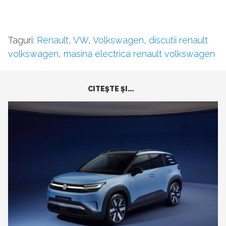
Taguri:
Renault
,
VW
,
Volkswagen
,
discutii renault
volkswagen
,
masina electrica renault volkswagen
CITEŞTE ŞI...