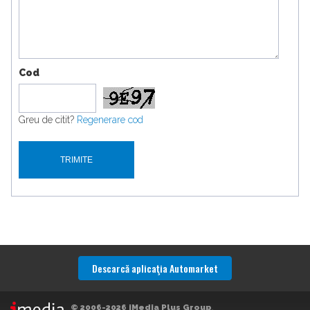
Cod
Greu de citit?
Regenerare cod
Descarcă aplicaţia Automarket
© 2006-2026 iMedia Plus Group
.