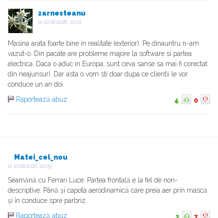
zarnesteanu
la
10.06.2026, 20:01
Masina arata foarte bine in realitate (exterior). Pe dinauntru n-am
vazut-o. Din pacate are probleme majore la software si partea
electrica. Daca o aduc in Europa, sunt ceva sanse sa mai fi corectat
din neajunsuri. Dar asta o vom sti doar dupa ce clientii le vor
conduce un an doi.
Raportează abuz
4
0
Matei_cel_nou
la
10.06.2026, 22:09
Seamănă cu Ferrari Luce. Partea frontală e la fel de non-
descriptive. Până și capota aerodinamică care preia aer prin mască
și în conduce spre parbriz.
Raportează abuz
2
7