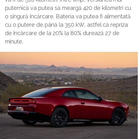
puternică va putea să meargă 420 de kilometri cu
o singură încărcare. Bateria va putea fi alimentată
cu o putere de până la 350 kW, astfel că repriza
de încărcare de la 20% la 80% durează 27 de
minute.