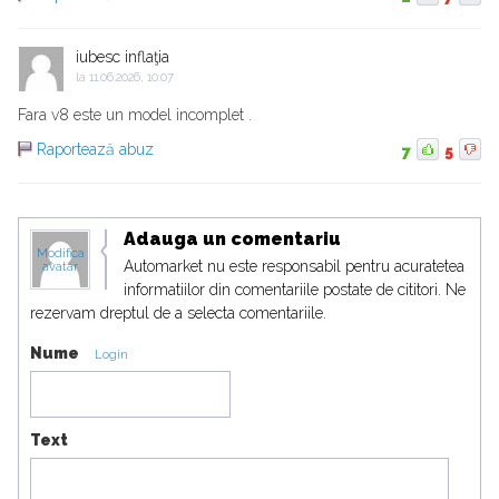
iubesc inflaţia
la
11.06.2026, 10:07
Fara v8 este un model incomplet .
Raportează abuz
7
5
Adauga un comentariu
Modifica
Automarket nu este responsabil pentru acuratetea
avatar
informatiilor din comentariile postate de cititori. Ne
rezervam dreptul de a selecta comentariile.
Nume
Login
Text