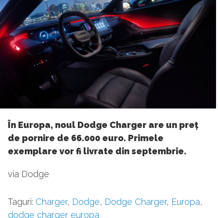
În Europa, noul Dodge Charger are un preț
de pornire de 66.000 euro. Primele
exemplare vor fi livrate din septembrie.
via Dodge
Taguri:
Charger
,
Dodge
,
Dodge Charger
,
Europa
,
dodge charger europa