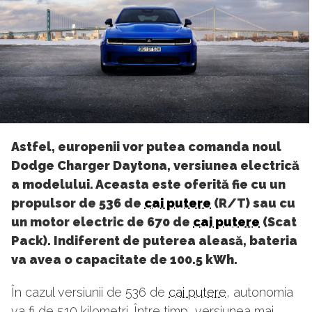
Astfel, europenii vor putea comanda noul
Dodge Charger Daytona, versiunea electrică
a modelului. Aceasta este oferită fie cu un
propulsor de 536 de
cai putere
(R/T) sau cu
un motor electric de 670 de
cai putere
(Scat
Pack). Indiferent de puterea aleasă, bateria
va avea o capacitate de 100.5 kWh.
În cazul versiunii de 536 de
cai putere
, autonomia
va fi de 510 kilometri. Între timp, versiunea mai