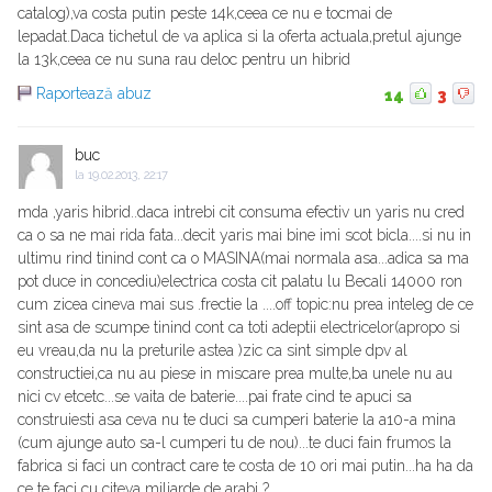
catalog),va costa putin peste 14k,ceea ce nu e tocmai de
lepadat.Daca tichetul de va aplica si la oferta actuala,pretul ajunge
la 13k,ceea ce nu suna rau deloc pentru un hibrid
Raportează abuz
14
3
buc
la
19.02.2013, 22:17
mda ,yaris hibrid..daca intrebi cit consuma efectiv un yaris nu cred
ca o sa ne mai rida fata...decit yaris mai bine imi scot bicla....si nu in
ultimu rind tinind cont ca o MASINA(mai normala asa...adica sa ma
pot duce in concediu)electrica costa cit palatu lu Becali 14000 ron
cum zicea cineva mai sus .frectie la ....off topic:nu prea inteleg de ce
sint asa de scumpe tinind cont ca toti adeptii electricelor(apropo si
eu vreau,da nu la preturile astea )zic ca sint simple dpv al
constructiei,ca nu au piese in miscare prea multe,ba unele nu au
nici cv etcetc...se vaita de baterie....pai frate cind te apuci sa
construiesti asa ceva nu te duci sa cumperi baterie la a10-a mina
(cum ajunge auto sa-l cumperi tu de nou)...te duci fain frumos la
fabrica si faci un contract care te costa de 10 ori mai putin...ha ha da
ce te faci cu citeva miliarde de arabi ?