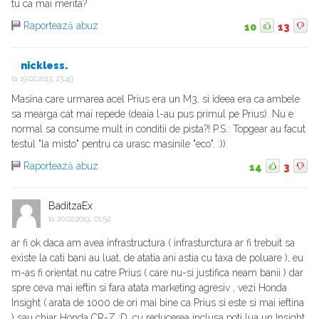
tu ca mai merita?
Raportează abuz
10
13
nickless.
la
19.02.2013, 23:49
Masina care urmarea acel Prius era un M3, si ideea era ca ambele
sa mearga cat mai repede (deaia l-au pus primul pe Prius). Nu e
normal sa consume mult in conditii de pista?! P.S.: Topgear au facut
testul "la misto" pentru ca urasc masinile "eco". :)).
Raportează abuz
14
3
BaditzaEx
la
20.02.2013, 01:52
ar fi ok daca am avea infrastructura ( infrasturctura ar fi trebuit sa
existe la cati bani au luat, de atatia ani astia cu taxa de poluare ), eu
m-as fi orientat nu catre Prius ( care nu-si justifica neam banii ) dar
spre ceva mai ieftin si fara atata marketing agresiv , vezi Honda
Insight ( arata de 1000 de ori mai bine ca Prius si este si mai ieftina
) sau chiar Honda CR-Z :D, cu reducerea inclusa poti lua un Insight