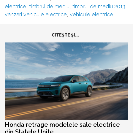
electrice
,
timbrul de mediu
,
timbrul de mediu 2013
,
vanzari vehicule electrice
,
vehicule electrice
CITEŞTE ŞI...
Honda retrage modelele sale electrice
din Statele Unite