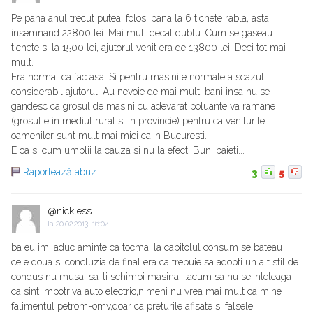
Pe pana anul trecut puteai folosi pana la 6 tichete rabla, asta
insemnand 22800 lei. Mai mult decat dublu. Cum se gaseau
tichete si la 1500 lei, ajutorul venit era de 13800 lei. Deci tot mai
mult.
Era normal ca fac asa. Si pentru masinile normale a scazut
considerabil ajutorul. Au nevoie de mai multi bani insa nu se
gandesc ca grosul de masini cu adevarat poluante va ramane
(grosul e in mediul rural si in provincie) pentru ca veniturile
oamenilor sunt mult mai mici ca-n Bucuresti.
E ca si cum umblii la cauza si nu la efect. Buni baieti...
Raportează abuz
3
5
@nickless
la
20.02.2013, 16:04
ba eu imi aduc aminte ca tocmai la capitolul consum se bateau
cele doua si concluzia de final era ca trebuie sa adopti un alt stil de
condus nu musai sa-ti schimbi masina....acum sa nu se-nteleaga
ca sint impotriva auto electric,nimeni nu vrea mai mult ca mine
falimentul petrom-omv,doar ca preturile afisate si falsele