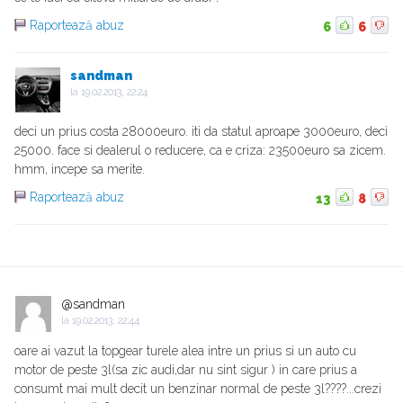
Raportează abuz
6
6
sandman
la
19.02.2013, 22:24
deci un prius costa 28000euro. iti da statul aproape 3000euro, deci
25000. face si dealerul o reducere, ca e criza: 23500euro sa zicem.
hmm, incepe sa merite.
Raportează abuz
13
8
@sandman
la
19.02.2013, 22:44
oare ai vazut la topgear turele alea intre un prius si un auto cu
motor de peste 3l(sa zic audi,dar nu sint sigur ) in care prius a
consumt mai mult decit un benzinar normal de peste 3l????...crezi