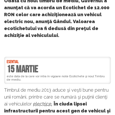
Odată cu noul timbru de mediu, Guvernul a
anunţat că va acorda un Ecotichet de 12.000
RON celor care achiziţionează un vehicul
electric nou, anunţă Gândul. Valoarea
ecotichetului va fi dedusă din preţul de
achiziţie al vehiculului.
ESENTIAL
15 martie
este data de la care vor intra în vigoare noile Ecotichete şi noul Timbru
de mediu.
Timbrul de mediu 2013 aduce şi veşti bune pentru
unii români, printre care se numără şi puţinii clienţi
ai vehiculelor
electrice
.
În ciuda lipsei
infrastructurii pentru acest gen de vehicul şi