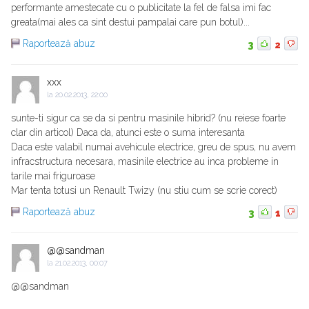
performante amestecate cu o publicitate la fel de falsa imi fac
greata(mai ales ca sint destui pampalai care pun botul)...
Raportează abuz
3
2
xxx
la
20.02.2013, 22:00
sunte-ti sigur ca se da si pentru masinile hibrid? (nu reiese foarte
clar din articol) Daca da, atunci este o suma interesanta
Daca este valabil numai avehicule electrice, greu de spus, nu avem
infracstructura necesara, masinile electrice au inca probleme in
tarile mai friguroase
Mar tenta totusi un Renault Twizy (nu stiu cum se scrie corect)
Raportează abuz
3
1
@@sandman
la
21.02.2013, 00:07
@@sandman