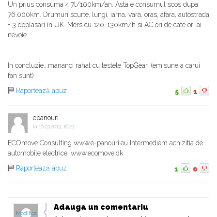
Un prius consuma 4,7l/100km/an. Asta e consumul scos dupa
76.000km. Drumuri scurte, lungi, iarna, vara, oras, afara, autostrada
+ 3 deplasari in UK. Mers cu 120-130km/h si AC ori de cate ori ai
nevoie.
In concluzie...mananci rahat cu testele TopGear. (emisune a carui
fan sunt)
Raportează abuz
5
1
epanouri
la
16.03.2013, 16:23
ECOmove Consulting www.e-panouri.eu Intermediem achizitia de
automobile electrice, www.ecomove.dk
Raportează abuz
1
0
Adauga un comentariu
Modifica