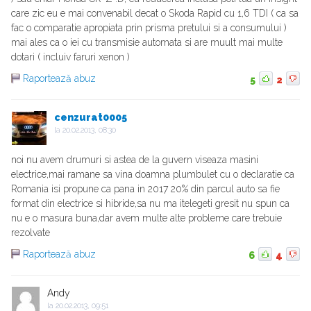
care zic eu e mai convenabil decat o Skoda Rapid cu 1,6 TDI ( ca sa
fac o comparatie apropiata prin prisma pretului si a consumului )
mai ales ca o iei cu transmisie automata si are muult mai multe
dotari ( incluiv faruri xenon )
Raportează abuz
5
2
cenzurat0005
la
20.02.2013, 08:30
noi nu avem drumuri si astea de la guvern viseaza masini
electrice,mai ramane sa vina doamna plumbulet cu o declaratie ca
Romania isi propune ca pana in 2017 20% din parcul auto sa fie
format din electrice si hibride,sa nu ma itelegeti gresit nu spun ca
nu e o masura buna,dar avem multe alte probleme care trebuie
rezolvate
Raportează abuz
6
4
Andy
la
20.02.2013, 09:51