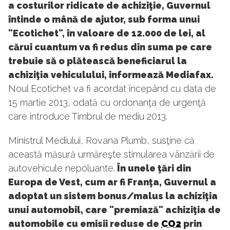
a costurilor ridicate de achiziţie, Guvernul
întinde o mână de ajutor, sub forma unui
"Ecotichet", în valoare de 12.000 de lei, al
cărui cuantum va fi redus din suma pe care
trebuie să o plătească beneficiarul la
achiziţia vehiculului, informează Mediafax.
Noul Ecotichet va fi acordat începând cu data de
15 martie 2013, odată cu ordonanţa de urgenţă
care introduce Timbrul de mediu 2013.
Ministrul Mediului, Rovana Plumb, susţine că
această măsură urmăreşte stimularea vânzării de
autovehicule nepoluante.
În unele ţări din
Europa de Vest, cum ar fi Franţa, Guvernul a
adoptat un sistem bonus/malus la achiziţia
unui automobil, care "premiază" achiziţia de
automobile cu emisii reduse de
CO2
prin