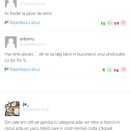
la
19.02.2013, 20:02
fix frectie la picior de lemn.
Raportează abuz
15
10
antonny
la
19.02.2013, 20:12
mai bine poluez .....de ce sa bag banii in buzunarul unui producator
cu 50-60 %......
Raportează abuz
6
14
je_
la
19.02.2013, 20:59
Din cate am citit pe gandul,in categoria asta vor intra si hibrizii.In
cazul asta,un yaris hibrid care in mod normal costa 17k(pret