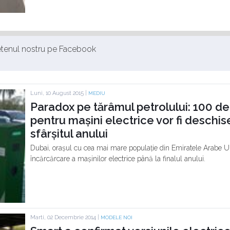
ietenul nostru pe Facebook
Luni, 10 August 2015 |
MEDIU
Paradox pe tărâmul petrolului: 100 de 
pentru mașini electrice vor fi deschis
sfârșitul anului
Dubai, orașul cu cea mai mare populație din Emiratele Arabe U
încărcărcare a mașinilor electrice până la finalul anului.
Marti, 02 Decembrie 2014 |
MODELE NOI