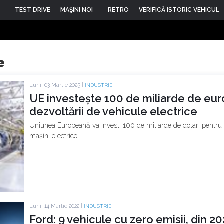
TEST DRIVE
MAŞINI NOI
RETRO
VERIFICĂ ISTORIC VEHICUL
e
Luni, 03 Martie 2025 |
INDUSTRIE
UE investește 100 de miliarde de eur
dezvoltării de vehicule electrice
Uniunea Europeană va investi 100 de miliarde de dolari pentru 
mașini electrice.
Luni, 14 Martie 2022 |
INDUSTRIE
Ford: 9 vehicule cu zero emisii, din 2