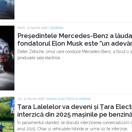
Marti, 12 Aprilie 2016 |
GENERAL
Președintele Mercedes-Benz a lăudat 
fondatorul Elon Musk este ”un adevăr
Dieter Zetsche, omul care conduce Mercedes-Benz, a făcut o seri
produsele sale electrice.
Joi, 31 Martie 2016 |
MASINI ELECTRICE SI HIBRIDE
Țara Lalelelor va deveni și Țara Elect
interzică din 2025 mașinile pe benzină
În parlamentul olandez se discută interzicerea comercializării
anul 2025. Chiar și vehiculele hibride ar urma să fie interzise.