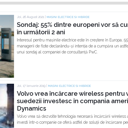
Joi, 26 August 2021 |
MASINI ELECTRICE SI HIBRIDE
Sondaj: 55% dintre europeni vor să c
în următorii 2 ani
Interesul pentru mașinile electrice este în creștere în Europa, 
managerii de flote declarându-și intenția de a cumpăra un astfel 
unui sondaj al companiei de consultanță PwC.
Joi, 17 Ianuarie 2019 |
MASINI ELECTRICE SI HIBRIDE
Volvo vrea încărcare wireless pentru 
suedezii investesc în compania am
Dynamics
Volvo vrea să dezvolte tehnologia necesară încărcării wireless a
investi într-o companie ce oferă astfel de soluții de încărcare pen