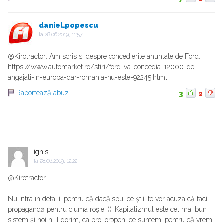
daniel.popescu
la
28.06.2019, 11:57
@Kirotractor: Am scris si despre concedierile anuntate de Ford:
https://www.automarket.ro/stiri/ford-va-concedia-12000-de-
angajati-in-europa-dar-romania-nu-este-92245.html
Raportează abuz
3
2
ignis
la
28.06.2019, 12:22
@Kirotractor
Nu intra în detalii, pentru că dacă spui ce știi, te vor acuza că faci
propagandă pentru ciuma roșie :)). Kapitalizmul este cel mai bun
sistem și noi ni-l dorim, ca pro ioropeni ce suntem, pentru că vrem,