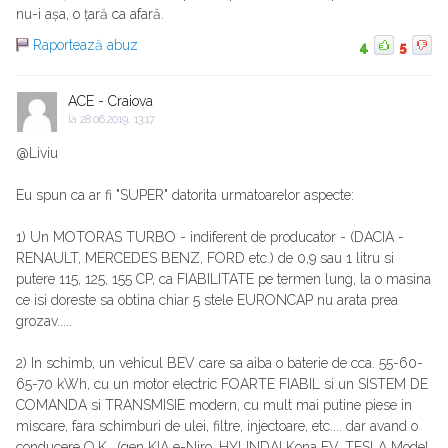
nu-i așa, o țară ca afară.
Raportează abuz
4
5
ACE - Craiova
la
28.06.2019, 13:17
@Liviu
Eu spun ca ar fi "SUPER" datorita urmatoarelor aspecte:
1) Un MOTORAS TURBO - indiferent de producator - (DACIA -
RENAULT, MERCEDES BENZ, FORD etc.) de 0,9 sau 1 litru si
putere 115, 125, 155 CP, ca FIABILITATE pe termen lung, la o masina
ce isi doreste sa obtina chiar 5 stele EURONCAP nu arata prea
grozav.....
2) In schimb, un vehicul BEV care sa aiba o baterie de cca. 55-60-
65-70 kWh, cu un motor electric FOARTE FIABIL si un SISTEM DE
COMANDA si TRANSMISIE modern, cu mult mai putine piese in
miscare, fara schimburi de ulei, filtre, injectoare, etc.... dar avand o
conducere O.K., (gen KIA e-Niro, HYUNDAI Kona EV, TESLA Model