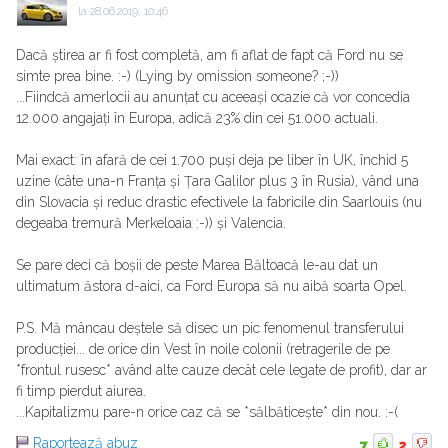
la
28.06.2019, 10:46
Dacă știrea ar fi fost completă, am fi aflat de fapt că Ford nu se
simte prea bine. :-) (Lying by omission someone? ;-))
...Fiindcă amerlocii au anunțat cu aceeași ocazie că vor concedia
12.000 angajați în Europa, adică 23% din cei 51.000 actuali.
Mai exact: în afară de cei 1.700 puși deja pe liber în UK, închid 5
uzine (câte una-n Franța și Țara Galilor plus 3 în Rusia), vând una
din Slovacia și reduc drastic efectivele la fabricile din Saarlouis (nu
degeaba tremură Merkeloaia :-)) și Valencia.
Se pare deci că boșii de peste Marea Băltoacă le-au dat un
ultimatum ăstora d-aici, ca Ford Europa să nu aibă soarta Opel.
P.S. Mă mâncau deștele să disec un pic fenomenul transferului
producției... de orice din Vest în noile colonii (retragerile de pe
*frontul rusesc* având alte cauze decât cele legate de profit), dar ar
fi timp pierdut aiurea.
...Kapitalizmu pare-n orice caz că se *sălbăticește* din nou. :-(
Raportează abuz
7
2