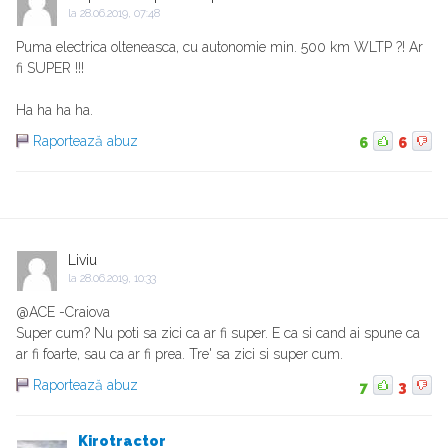
la
28.06.2019, 07:48
Puma electrica olteneasca, cu autonomie min. 500 km WLTP ?! Ar
fi SUPER !!!
Ha ha ha ha.
Raportează abuz
6
6
Liviu
la
28.06.2019, 10:33
@ACE -Craiova
Super cum? Nu poti sa zici ca ar fi super. E ca si cand ai spune ca
ar fi foarte, sau ca ar fi prea. Tre' sa zici si super cum.
Raportează abuz
7
3
Kirotractor