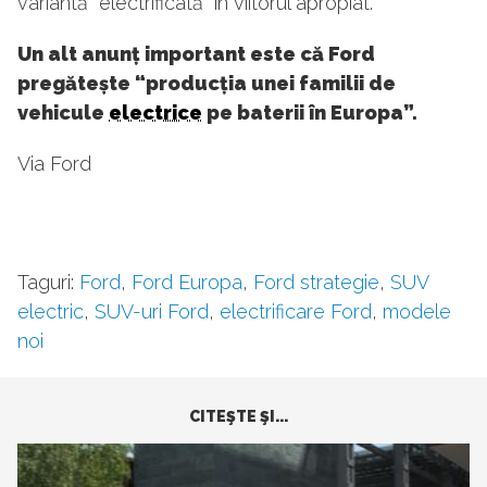
variantă “electrificată” în viitorul apropiat.
Un alt anunț important este că Ford
pregătește “produc
ția unei familii de
vehicule
electrice
pe baterii în Europa”.
Via Ford
Taguri:
Ford
,
Ford Europa
,
Ford strategie
,
SUV
electric
,
SUV-uri Ford
,
electrificare Ford
,
modele
noi
CITEŞTE ŞI...