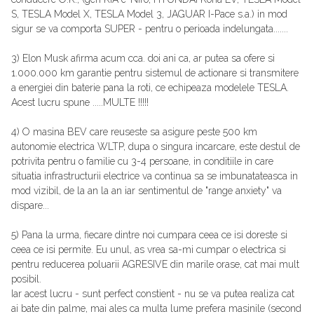
S, TESLA Model X, TESLA Model 3, JAGUAR I-Pace s.a.) in mod
sigur se va comporta SUPER - pentru o perioada indelungata.......
3) Elon Musk afirma acum cca. doi ani ca, ar putea sa ofere si
1.000.000 km garantie pentru sistemul de actionare si transmitere
a energiei din baterie pana la roti, ce echipeaza modelele TESLA.
Acest lucru spune .....MULTE !!!!!
4) O masina BEV care reuseste sa asigure peste 500 km
autonomie electrica WLTP, dupa o singura incarcare, este destul de
potrivita pentru o familie cu 3-4 persoane, in conditiile in care
situatia infrastructurii electrice va continua sa se imbunatateasca in
mod vizibil, de la an la an iar sentimentul de "range anxiety" va
dispare...
5) Pana la urma, fiecare dintre noi cumpara ceea ce isi doreste si
ceea ce isi permite. Eu unul, as vrea sa-mi cumpar o electrica si
pentru reducerea poluarii AGRESIVE din marile orase, cat mai mult
posibil.
Iar acest lucru - sunt perfect constient - nu se va putea realiza cat
ai bate din palme, mai ales ca multa lume prefera masinile (second