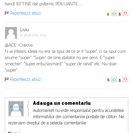
hand) IEFTINE dar puternic POLUANTE.....
Raportează abuz
4
5
Liviu
la
28.06.2019, 13:54
@ACE -Craiova
N-ai inteles. Ideea nu era sa spui de ce ar fi "super", ci sa spui cum
anume "super". "Super" de sine statator nu are sens. E "super
smecher", "super entuziasmant", "super de rahat" etc. Nu doar
"super".
Raportează abuz
6
5
Adauga un comentariu
Modifica
Automarket nu este responsabil pentru acuratetea
avatar
informatiilor din comentariile postate de cititori. Ne
rezervam dreptul de a selecta comentariile.