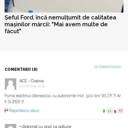
Șeful Ford, încă nemulțumit de calitatea
mașinilor mărcii: "Mai avem multe de
făcut"
COMENTEAZA
COMENTARII (8)
ACE - Craiova
la
27.06.2019, 20:46
Puma electrica olteneasca, cu autonomie min. 500 km WLTP ?! Ar
fi SUPER !!!
Raportează abuz
8
9
+ diplomat cu praz ca optiune