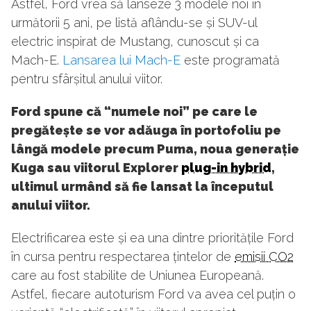
Astfel, Ford vrea să lanseze 3 modele noi în
următorii 5 ani, pe listă aflându-se și SUV-ul
electric inspirat de Mustang, cunoscut și ca
Mach-E.
Lansarea lui Mach-E
este programată
pentru sfârșitul anului viitor.
Ford spune că “
numele noi” pe care le
pre
g
ătește se vor adăuga în portofoliu pe
lângă modele precum Puma, noua generație
Kuga sau viitorul Explorer
plug-in hybrid
,
ultimul urmând să fie lansat la începutul
anului viitor.
Electrificarea este și ea una dintre prioritățile Ford
în cursa pentru respectarea țintelor de
emisii CO2
care au fost stabilite de Uniunea Europeană.
Astfel, fiecare autoturism Ford va avea cel puțin o