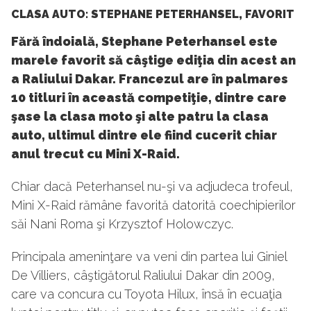
CLASA AUTO: STEPHANE PETERHANSEL, FAVORIT
Fără îndoială, Stephane Peterhansel este
marele favorit să câştige ediţia din acest an
a Raliului Dakar. Francezul are în palmares
10 titluri în această competiţie, dintre care
şase la clasa moto şi alte patru la clasa
auto, ultimul dintre ele fiind cucerit chiar
anul trecut cu Mini X-Raid.
Chiar dacă Peterhansel nu-şi va adjudeca trofeul,
Mini X-Raid rămâne favorită datorită coechipierilor
săi Nani Roma şi Krzysztof Holowczyc.
Principala ameninţare va veni din partea lui Giniel
De Villiers, câştigătorul Raliului Dakar din 2009,
care va concura cu Toyota Hilux, însă în ecuaţia