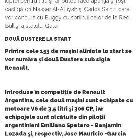
luptei pentru titlu şi-ar putea face apariţia şi foştii
câştigători Nasser Al-Attiyah şi Carlos Sainz, care
vor concura cu Buggy cu sprijinul celor de la Red
Bull şi a statului Qatar.
DOUĂ DUSTERE LA START
Printre cele 153 de maşini aliniate la start se
vor număra şi două Dustere sub sigla
Renault.
Introduse în competiţie de Renault
Argentina, cele două maşini sunt echipate cu
motoare V6 de 3.5 litri şi 306
CP
, iar
echipajele sunt alcătuite din piloţii
argentinieni Emiliano Spataro - Benjamin
Lozada şi, respectiv, Jose Mauricio -Garcia