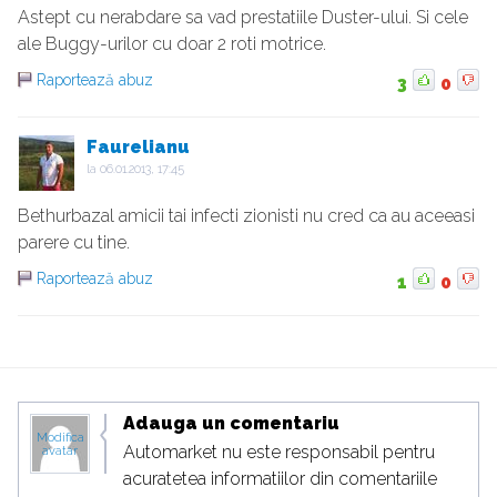
Astept cu nerabdare sa vad prestatiile Duster-ului. Si cele
ale Buggy-urilor cu doar 2 roti motrice.
Raportează abuz
3
0
Faurelianu
la
06.01.2013, 17:45
Bethurbazal amicii tai infecti zionisti nu cred ca au aceeasi
parere cu tine.
Raportează abuz
1
0
Adauga un comentariu
Modifica
Automarket nu este responsabil pentru
avatar
acuratetea informatiilor din comentariile