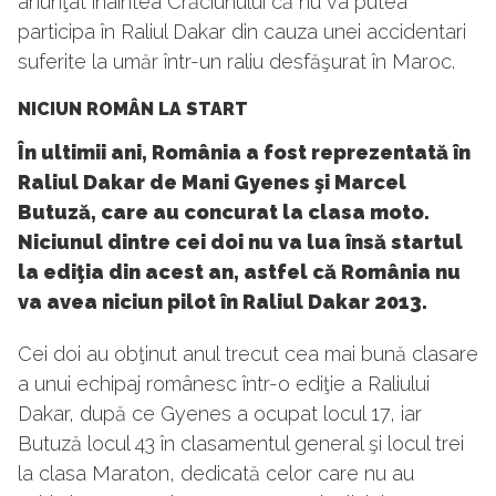
anunţat înaintea Crăciunului că nu va putea
participa în Raliul Dakar din cauza unei accidentari
suferite la umăr într-un raliu desfăşurat în Maroc.
NICIUN ROMÂN LA START
În ultimii ani, România a fost reprezentată în
Raliul Dakar de Mani Gyenes şi Marcel
Butuză, care au concurat la clasa moto.
Niciunul dintre cei doi nu va lua însă startul
la ediţia din acest an, astfel că România nu
va avea niciun pilot în Raliul Dakar 2013.
Cei doi au obţinut anul trecut cea mai bună clasare
a unui echipaj românesc într-o ediţie a Raliului
Dakar, după ce Gyenes a ocupat locul 17, iar
Butuză locul 43 în clasamentul general şi locul trei
la clasa Maraton, dedicată celor care nu au