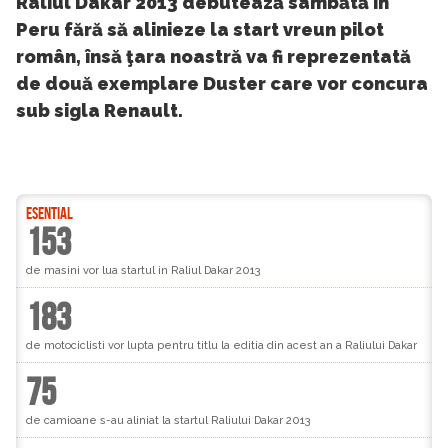
Raliul Dakar 2013 debutează sâmbătă în
Peru fără să alinieze la start vreun pilot
român, însă ţara noastră va fi reprezentată
de două exemplare Duster care vor concura
sub sigla Renault.
ESENTIAL
153
de masini vor lua startul in Raliul Dakar 2013
183
de motociclisti vor lupta pentru titlu la editia din acest an a Raliului Dakar
75
de camioane s-au aliniat la startul Raliului Dakar 2013