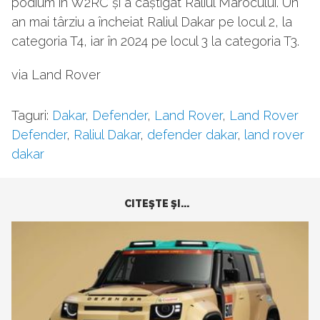
podium în W2RC și a câștigat Raliul Marocului. Un
an mai târziu a încheiat Raliul Dakar pe locul 2, la
categoria T4, iar în 2024 pe locul 3 la categoria T3.
via Land Rover
Taguri:
Dakar
,
Defender
,
Land Rover
,
Land Rover
Defender
,
Raliul Dakar
,
defender dakar
,
land rover
dakar
CITEŞTE ŞI...