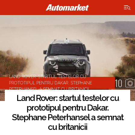
×
LAND ROVER: STARTUL TESTELOR CU
10
PROTOTIPUL PENTRU DAKAR. STEPHANE
PETERHANSEL A SEMNAT CU BRITANICII
Land Rover: startul testelor cu
prototipul pentru Dakar.
Stephane Peterhansel a semnat
cu britanicii