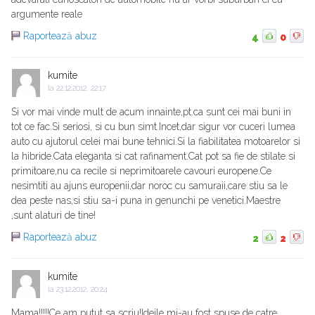
argumente reale
Raportează abuz
4
0
kumite
la
22.12.2012, 22:17
Si vor mai vinde mult de acum innainte,pt.ca sunt cei mai buni in
tot ce fac.Si seriosi, si cu bun simt.Incet,dar sigur vor cuceri lumea
auto cu ajutorul celei mai bune tehnici.Si la fiabilitatea motoarelor si
la hibride.Cata eleganta si cat rafinament.Cat pot sa fie de stilate si
primitoare,nu ca recile si neprimitoarele cavouri europene.Ce
nesimtiti au ajuns europenii,dar noroc cu samuraii,care stiu sa le
dea peste nas,si stiu sa-i puna in genunchi pe venetici.Maestre
,sunt alaturi de tine!
Raportează abuz
2
2
kumite
la
23.12.2012, 20:24
Mama!!!!!Ce am putut sa scriu!Ideile mi-au fost spuse de catre