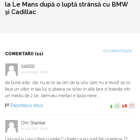
la Le Mans după o luptă strânsă cu BMW
și Cadillac
COMENTEAZA
COMENTARII (11)
lollllllll
la
21.12.2012, 20:00
da buna asta...dar nu ai ce sa ceri de la unu care nu a reusit sa isi
faca un viitor in taa lui si pleaca ca sclav in alta tara si traieste intr-
un mediu de 2 lei...bemveu mertan e baza nene...
Raportează abuz
5
16
Om Shankar
la
21.12.2012, 20:33
Lexusul e Lexus,fara cuvinte.Cu toate ca eu sunt fan suedeze :D