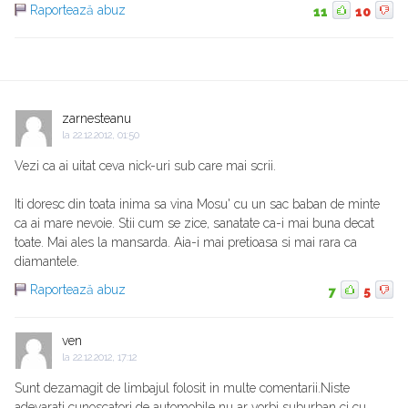
Raportează abuz
11
10
zarnesteanu
la
22.12.2012, 01:50
Vezi ca ai uitat ceva nick-uri sub care mai scrii.
Iti doresc din toata inima sa vina Mosu' cu un sac baban de minte
ca ai mare nevoie. Stii cum se zice, sanatate ca-i mai buna decat
toate. Mai ales la mansarda. Aia-i mai pretioasa si mai rara ca
diamantele.
Raportează abuz
7
5
ven
la
22.12.2012, 17:12
Sunt dezamagit de limbajul folosit in multe comentarii.Niste
adevarati cunoscatori de automobile nu ar vorbi suburban ci cu