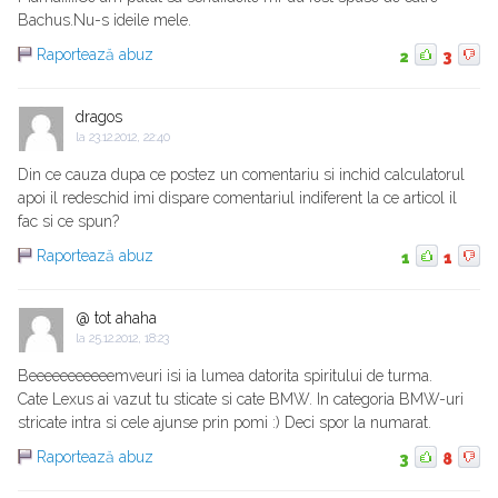
Bachus.Nu-s ideile mele.
Raportează abuz
2
3
dragos
la
23.12.2012, 22:40
Din ce cauza dupa ce postez un comentariu si inchid calculatorul
apoi il redeschid imi dispare comentariul indiferent la ce articol il
fac si ce spun?
Raportează abuz
1
1
@ tot ahaha
la
25.12.2012, 18:23
Beeeeeeeeeeemveuri isi ia lumea datorita spiritului de turma.
Cate Lexus ai vazut tu sticate si cate BMW. In categoria BMW-uri
stricate intra si cele ajunse prin pomi :) Deci spor la numarat.
Raportează abuz
3
8