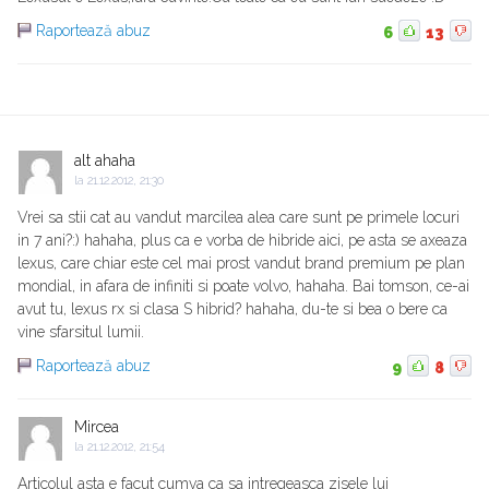
Raportează abuz
6
13
alt ahaha
la
21.12.2012, 21:30
Vrei sa stii cat au vandut marcilea alea care sunt pe primele locuri
in 7 ani?:) hahaha, plus ca e vorba de hibride aici, pe asta se axeaza
lexus, care chiar este cel mai prost vandut brand premium pe plan
mondial, in afara de infiniti si poate volvo, hahaha. Bai tomson, ce-ai
avut tu, lexus rx si clasa S hibrid? hahaha, du-te si bea o bere ca
vine sfarsitul lumii.
Raportează abuz
9
8
Mircea
la
21.12.2012, 21:54
Articolul asta e facut cumva ca sa intregeasca zisele lui