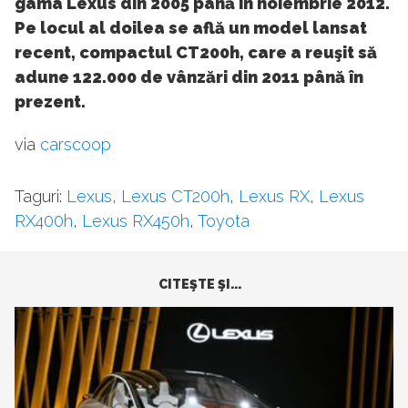
gama Lexus din 2005 până în noiembrie 2012.
Pe locul al doilea se află un model lansat
recent, compactul CT200h, care a reuşit să
adune 122.000 de vânzări din 2011 până în
prezent.
via
carscoop
Taguri:
Lexus
,
Lexus CT200h
,
Lexus RX
,
Lexus
RX400h
,
Lexus RX450h
,
Toyota
CITEŞTE ŞI...