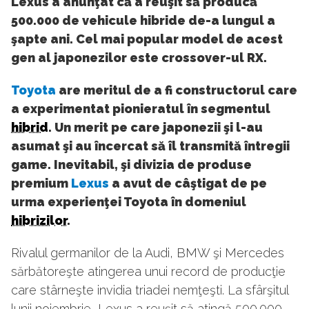
Lexus a anunţat că a reuşit să producă
500.000 de vehicule hibride de-a lungul a
şapte ani. Cel mai popular model de acest
gen al japonezilor este crossover-ul RX.
Toyota
are meritul de a fi constructorul care
a experimentat pionieratul în segmentul
hibrid
. Un merit pe care japonezii şi l-au
asumat şi au încercat să îl transmită întregii
game. Inevitabil, şi divizia de produse
premium
Lexus
a avut de câştigat de pe
urma experienţei Toyota în domeniul
hibrizilor
.
Rivalul germanilor de la Audi, BMW şi Mercedes
sărbătoreşte atingerea unui record de producţie
care stârneşte invidia triadei nemţeşti. La sfârşitul
lunii noiembrie, Lexus a reuşit să atingă 500.000