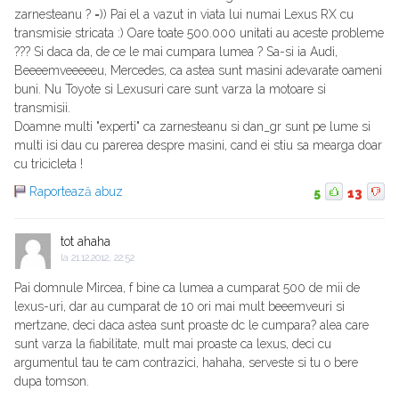
zarnesteanu ? =)) Pai el a vazut in viata lui numai Lexus RX cu
transmisie stricata :) Oare toate 500.000 unitati au aceste probleme
??? Si daca da, de ce le mai cumpara lumea ? Sa-si ia Audi,
Beeeemveeeeeu, Mercedes, ca astea sunt masini adevarate oameni
buni. Nu Toyote si Lexusuri care sunt varza la motoare si
transmisii.
Doamne multi "experti" ca zarnesteanu si dan_gr sunt pe lume si
multi isi dau cu parerea despre masini, cand ei stiu sa mearga doar
cu tricicleta !
Raportează abuz
5
13
tot ahaha
la
21.12.2012, 22:52
Pai domnule Mircea, f bine ca lumea a cumparat 500 de mii de
lexus-uri, dar au cumparat de 10 ori mai mult beeemveuri si
mertzane, deci daca astea sunt proaste dc le cumpara? alea care
sunt varza la fiabilitate, mult mai proaste ca lexus, deci cu
argumentul tau te cam contrazici, hahaha, serveste si tu o bere
dupa tomson.