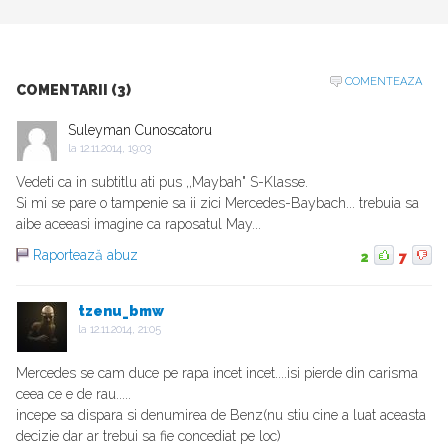
COMENTEAZA
COMENTARII (3)
Suleyman Cunoscatoru
la
12.11.2014, 19:03
Vedeti ca in subtitlu ati pus ,,Maybah" S-Klasse.
Si mi se pare o tampenie sa ii zici Mercedes-Baybach... trebuia sa
aibe aceeasi imagine ca raposatul May...
Raportează abuz
2
7
tzenu_bmw
la
12.11.2014, 21:05
Mercedes se cam duce pe rapa incet incet....isi pierde din carisma
ceea ce e de rau.....
incepe sa dispara si denumirea de Benz(nu stiu cine a luat aceasta
decizie dar ar trebui sa fie concediat pe loc)