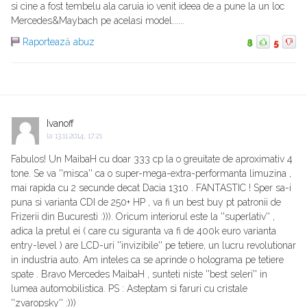
si cine a fost tembelu ala caruia io venit ideea de a pune la un loc
Mercedes&Maybach pe acelasi model......
Raportează abuz
8
5
Ivanoff
la
13.11.2014, 17:21
Fabulos! Un MaibaH cu doar 333 cp la o greuitate de aproximativ 4
tone. Se va ''misca'' ca o super-mega-extra-performanta limuzina ,
mai rapida cu 2 secunde decat Dacia 1310 . FANTASTIC ! Sper sa-i
puna si varianta CDI de 250+ HP , va fi un best buy pt patronii de
Frizerii din Bucuresti :))). Oricum interiorul este la ''superlativ'' ,
adica la pretul ei ( care cu siguranta va fi de 400k euro varianta
entry-level ) are LCD-uri ''invizibile'' pe tetiere, un lucru revolutionar
in industria auto. Am inteles ca se aprinde o holograma pe tetiere
spate . Bravo Mercedes MaibaH , sunteti niste ''best seleri'' in
lumea automobilistica. PS : Asteptam si faruri cu cristale
''zvaropsky'' :)))