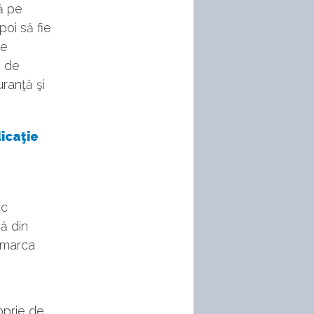
ă pe
poi să fie
pe
e de
uranţă şi
icaţie
sc
să din
 marca
oprie de