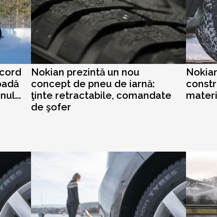
ecord
Nokian prezintă un nou
Nokian
padă
concept de pneu de iarnă:
constr
ul...
ţinte retractabile, comandate
materi
de şofer