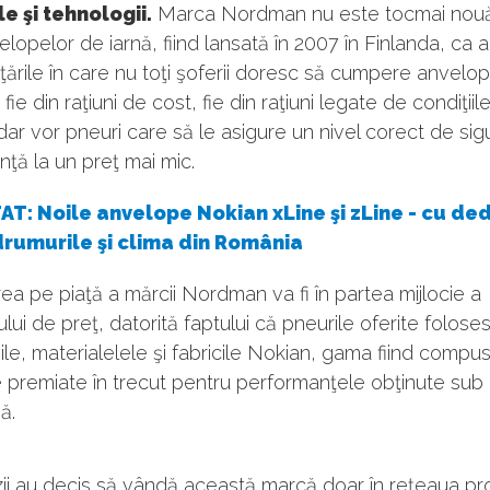
e şi tehnologii.
Marca Nordman nu este tocmai nou
elopelor de iarnă, fiind lansată în 2007 în Finlanda, ca a
n ţările în care nu toţi şoferii doresc să cumpere anvelo
ie din raţiuni de cost, fie din raţiuni legate de condiţiil
, dar vor pneuri care să le asigure un nivel corect de sig
ţă la un preţ mai mic.
T: Noile anvelope Nokian xLine şi zLine - cu ded
drumurile şi clima din România
a pe piaţă a mărcii Nordman va fi în partea mijlocie a
ui de preţ, datorită faptului că pneurile oferite folose
ile, materialelele şi fabricile Nokian, gama fiind compu
 premiate în trecut pentru performanţele obţinute sub
ă.
ii au decis să vândă această marcă doar în reţeaua pr