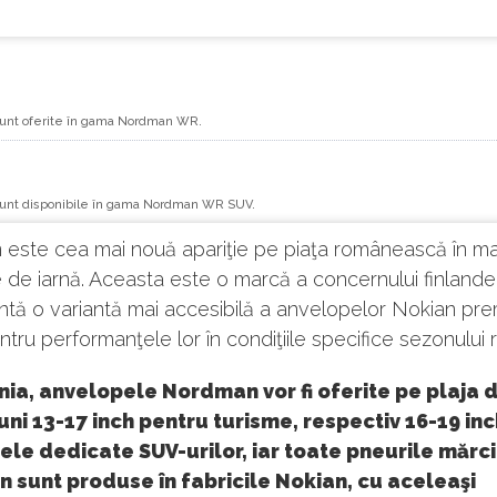
unt oferite în gama Nordman WR.
unt disponibile în gama Nordman WR SUV.
este cea mai nouă apariţie pe piaţa românească în ma
 de iarnă. Aceasta este o marcă a concernului finland
intă o variantă mai accesibilă a anvelopelor Nokian pre
ntru performanţele lor în condiţiile specifice sezonului 
ia, anvelopele Nordman vor fi oferite pe plaja 
ni 13-17 inch pentru turisme, respectiv 16-19 in
le dedicate SUV-urilor, iar toate pneurile mărci
 sunt produse în fabricile Nokian, cu aceleaşi