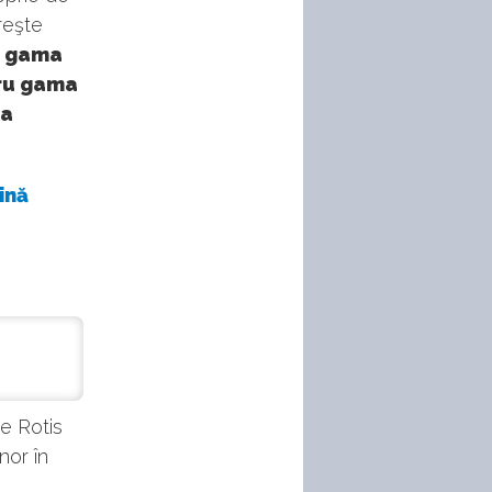
reşte
n gama
tru gama
la
ină
e Rotis
nor în