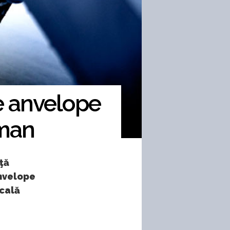
e anvelope
dman
ţă
anvelope
ocală