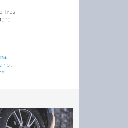
o Tires
stone.
rna
,
a noi
,
na