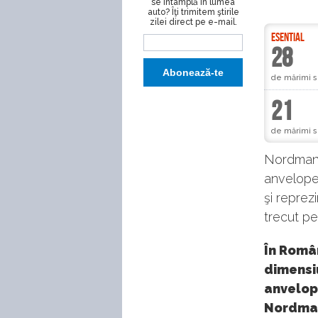
se întâmplă în lumea
auto? Îţi trimitem ştirile
zilei direct pe e-mail.
ESENTIAL
28
de mărimi s
21
de mărimi s
Nordman 
anvelope
şi reprez
trecut pe
În Român
dimensiu
anvelope
Nordman