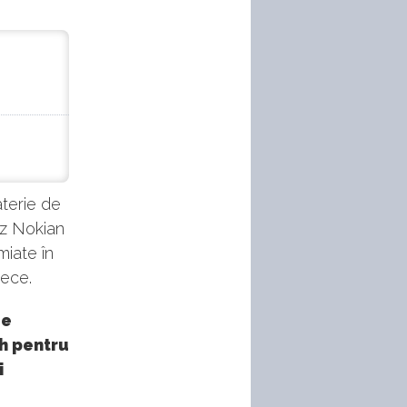
terie de
ez Nokian
miate în
rece.
de
ch pentru
i