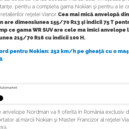
tanţe, pentru a completa gama Nokian şi pentru a le c
retailerilor reţelei Vianor.
Cea mai mică anvelopă di
 are dimensiunea 155/70 R13 şi indicii 75 T pen
timp ce gama WR SUV are cele ma imici anvelope 
nea 215/70 R16 cu indicii 100 H.
ord pentru Nokian: 252 km/h pe gheaţă cu o maş
ă
Automarket
 anvelope Nordman va fi oferită în România exclusiv d
rtator al mărcii Nokian şi Master Francizor al reţelei Via
tră.