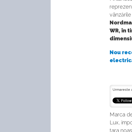
reprezen
vânzările 
Nordman
WR, în 
dimensiu
Nou rec
electric
Urmareste 
Marca de
Lux, impo
ţara noas