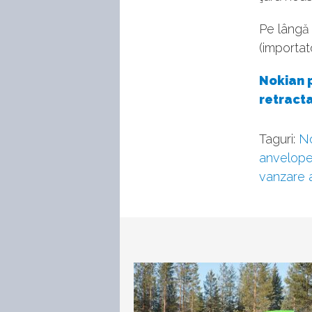
Pe lângă 
(importat
Nokian p
retract
Taguri:
N
anvelope
vanzare 