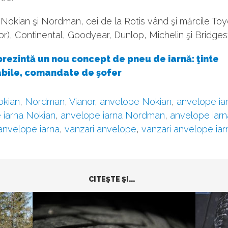
Nokian şi Nordman, cei de la Rotis vând şi mărcile Toy
or), Continental, Goodyear, Dunlop, Michelin şi Bridge
rezintă un nou concept de pneu de iarnă: ţinte
abile, comandate de şofer
okian
,
Nordman
,
Vianor
,
anvelope Nokian
,
anvelope ia
 iarna Nokian
,
anvelope iarna Nordman
,
anvelope iarn
anvelope iarna
,
vanzari anvelope
,
vanzari anvelope iar
CITEŞTE ŞI...