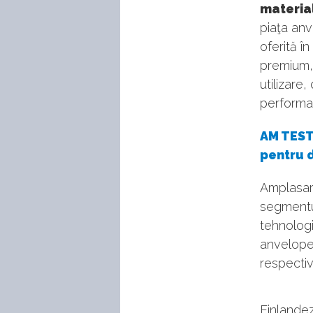
material
piaţa anv
oferită î
premium, f
utilizare
performan
AM TESTA
pentru 
Amplasare
segmentul
tehnologi
anvelope
respectiv
Finlandez