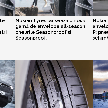
le
Nokian Tyres lansează o nouă
Nokian
gamă de anvelope all-season:
anvel
tri
pneurile Seasonproof și
P: pne
Seasonproof...
schimb