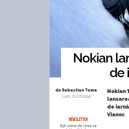
Nokian la
de 
de Sebastian Toma
Nokian 
Luni, 21.07.2014
lansare
de iarnă
Vianor.
NEWSLETTER
Eşti curios de ceea ce