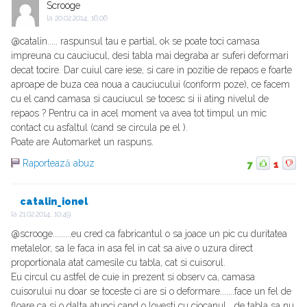
Scrooge
la
20.02.2014, 16:06
@catalin..... raspunsul tau e partial, ok se poate toci camasa
impreuna cu cauciucul, desi tabla mai degraba ar suferi deformari
decat tocire. Dar cuiul care iese, si care in pozitie de repaos e foarte
aproape de buza cea noua a cauciucului (conform poze), ce facem
cu el cand camasa si cauciucul se tocesc si ii ating nivelul de
repaos ? Pentru ca in acel moment va avea tot timpul un mic
contact cu asfaltul (cand se circula pe el ).
Poate are Automarket un raspuns.
Raportează abuz
7
1
catalin_ionel
la
21.02.2014, 10:49
@scrooge.........eu cred ca fabricantul o sa joace un pic cu duritatea
metalelor, sa le faca in asa fel in cat sa aive o uzura direct
proportionala atat camesile cu tabla, cat si cuisorul.
Eu circul cu astfel de cuie in prezent si observ ca, camasa
cuisorului nu doar se toceste ci are si o deformare.......face un fel de
floare ca si o dalta atunci cand o lovesti cu ciocanul....de tabla sa nu