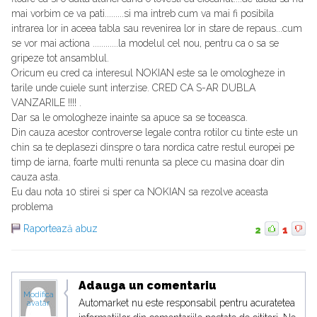
mai vorbim ce va pati.........si ma intreb cum va mai fi posibila
intrarea lor in aceea tabla sau revenirea lor in stare de repaus...cum
se vor mai actiona ............la modelul cel nou, pentru ca o sa se
gripeze tot ansamblul.
Oricum eu cred ca interesul NOKIAN este sa le omologheze in
tarile unde cuiele sunt interzise. CRED CA S-AR DUBLA
VANZARILE !!!! .
Dar sa le omologheze inainte sa apuce sa se toceasca.
Din cauza acestor controverse legale contra rotilor cu tinte este un
chin sa te deplasezi dinspre o tara nordica catre restul europei pe
timp de iarna, foarte multi renunta sa plece cu masina doar din
cauza asta.
Eu dau nota 10 stirei si sper ca NOKIAN sa rezolve aceasta
problema
Raportează abuz
2
1
Adauga un comentariu
Modifica
Automarket nu este responsabil pentru acuratetea
avatar