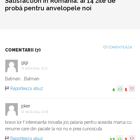
Satisfaction în România: ai 14 zile de
probă pentru anvelopele noi
COMENTEAZA
COMENTARII (7)
gigi
la
19.02.2014, 21:12
Batman....Batman
Raportează abuz
4
5
joker
la
19.02.2014, 22:16
bravo lor f interesanta inovatia jos palaria pentru aceasta marca cu
renume care din pacate la noi nu e prea cunoscuta
Raportează abuz
13
3