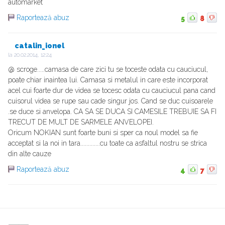
automarket
Raportează abuz
5
8
catalin_ionel
la
20.02.2014, 12:24
@ scroge.....camasa de care zici tu se toceste odata cu cauciucul,
poate chiar inaintea lui. Camasa si metalul in care este incorporat
acel cui foarte dur de videa se tocesc odata cu cauciucul pana cand
cuisorul videa se rupe sau cade singur jos. Cand se duc cuisoarele
.se duce si anvelopa. CA SA SE DUCA SI CAMESILE TREBUIE SA FI
TRECUT DE MULT DE SARMELE ANVELOPEI.
Oricum NOKIAN sunt foarte buni si sper ca noul model sa fie
acceptat si la noi in tara.............cu toate ca asfaltul nostru se strica
din alte cauze
Raportează abuz
4
7