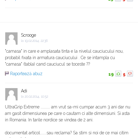
Scrooge
la
19.02.2014, 22:36
"camasa" in care e amplasata tinta e la nivelul cauciucului nou,
probabil fixata in armatura cauciucului . Ce se intampla cu
"camasa" (tabla) cand cauciucul se toceste ??
Raportează abuz
19
5
Adi
la
20.02.2014, 10:52
UltraGrip Extreme .......... am vrut sa-mi cumpar acum 3 ani dar nu
am gasit dimensiunea pe care o cautam ci alte dimensiuni. Si asta
in Romania. In tarile nordice se vindea de 2 ani.
documentat articol.......sau reclama? Sa stim si noi de ce mai citim