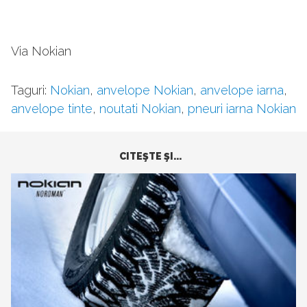
Via Nokian
Taguri:
Nokian
,
anvelope Nokian
,
anvelope iarna
,
anvelope tinte
,
noutati Nokian
,
pneuri iarna Nokian
CITEŞTE ŞI...