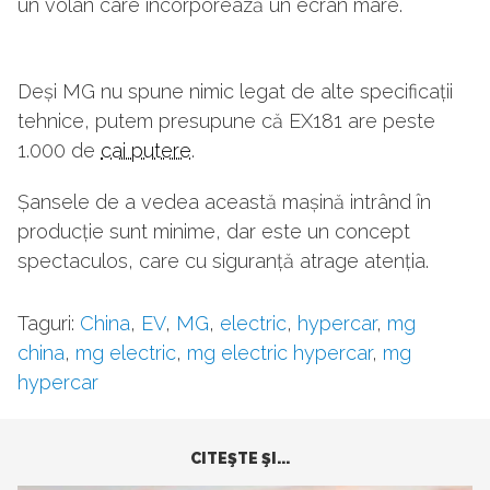
un volan care încorporează un ecran mare.
Deși MG nu spune nimic legat de alte specificații
tehnice, putem presupune că EX181 are peste
1.000 de
cai putere
.
Șansele de a vedea această mașină intrând în
producție sunt minime, dar este un concept
spectaculos, care cu siguranță atrage atenția.
Taguri:
China
,
EV
,
MG
,
electric
,
hypercar
,
mg
china
,
mg electric
,
mg electric hypercar
,
mg
hypercar
CITEŞTE ŞI...