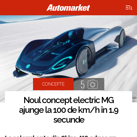
×
5
CONCEPTE
Noul concept electric MG
ajunge la 100 de km/h în 1.9
secunde