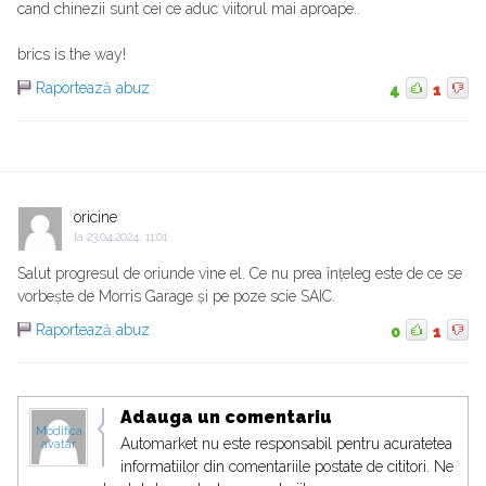
cand chinezii sunt cei ce aduc viitorul mai aproape..
brics is the way!
Raportează abuz
4
1
oricine
la
23.04.2024, 11:01
Salut progresul de oriunde vine el. Ce nu prea înțeleg este de ce se
vorbește de Morris Garage și pe poze scie SAIC.
Raportează abuz
0
1
Adauga un comentariu
Modifica
Automarket nu este responsabil pentru acuratetea
avatar
informatiilor din comentariile postate de cititori. Ne