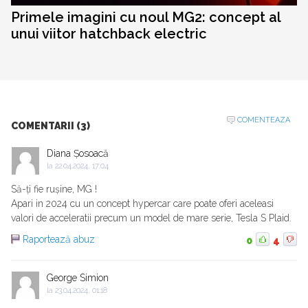
Primele imagini cu noul MG2: concept al
unui viitor hatchback electric
COMENTEAZA
COMENTARII (3)
Diana Șosoacă
la
22.04.2024, 17:04
Să-ți fie rușine, MG !
Apari in 2024 cu un concept hypercar care poate oferi aceleasi
valori de acceleratii precum un model de mare serie, Tesla S Plaid.
Raportează abuz
0
4
George Simion
la
23.04.2024, 01:18