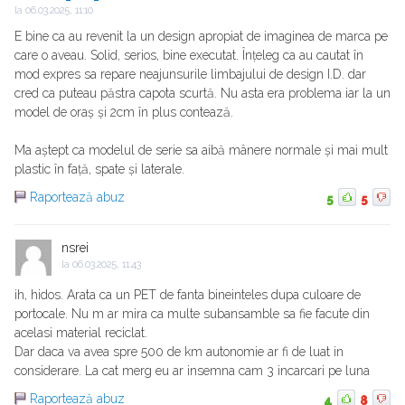
la
06.03.2025, 11:10
E bine ca au revenit la un design apropiat de imaginea de marca pe
care o aveau. Solid, serios, bine executat. Înțeleg ca au cautat în
mod expres sa repare neajunsurile limbajului de design I.D. dar
cred ca puteau păstra capota scurtă. Nu asta era problema iar la un
model de oraș și 2cm în plus contează.
Ma aștept ca modelul de serie sa aibă mânere normale și mai mult
plastic în față, spate și laterale.
Raportează abuz
5
5
nsrei
la
06.03.2025, 11:43
ih, hidos. Arata ca un PET de fanta bineinteles dupa culoare de
portocale. Nu m ar mira ca multe subansamble sa fie facute din
acelasi material reciclat.
Dar daca va avea spre 500 de km autonomie ar fi de luat in
considerare. La cat merg eu ar insemna cam 3 incarcari pe luna
Raportează abuz
4
8