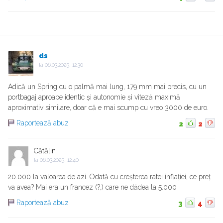
ds
la
06.03.2025, 12:30
Adică un Spring cu o palmă mai lung, 179 mm mai precis, cu un
portbagaj aproape identic și autonomie și viteză maximă
aproximativ similare, doar că e mai scump cu vreo 3000 de euro.
Raportează abuz
2
2
Cătălin
la
06.03.2025, 12:40
20.000 la valoarea de azi. Odată cu creșterea ratei inflației, ce preț
va avea? Mai era un francez (?,) care ne dădea la 5.000
Raportează abuz
3
4