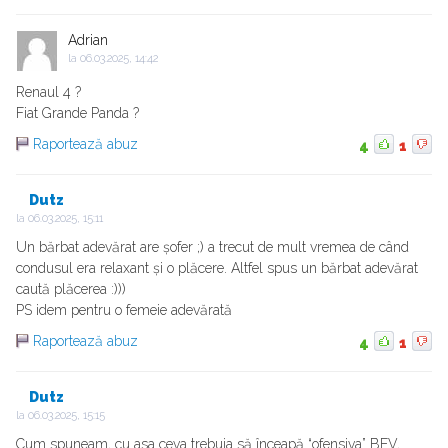
Adrian
la
06.03.2025, 14:42
Renaul 4 ?
Fiat Grande Panda ?
Raportează abuz
4
1
Dutz
la
06.03.2025, 15:11
Un bărbat adevărat are șofer ;) a trecut de mult vremea de când
condusul era relaxant și o plăcere. Altfel spus un bărbat adevărat
caută plăcerea :)))
PS idem pentru o femeie adevărată
Raportează abuz
4
1
Dutz
la
06.03.2025, 15:15
Cum spuneam, cu asa ceva trebuia să înceapă “ofensiva” BEV,