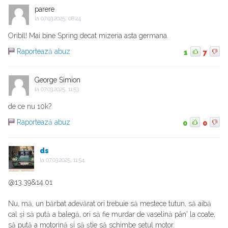
parere
la
07.03.2025, 08:24
Oribil! Mai bine Spring decat mizeria asta germana.
Raportează abuz
1
7
George Simion
la
07.03.2025, 11:53
de ce nu 10k?
Raportează abuz
0
0
ds
la
07.03.2025, 11:54
@13.39&14.01
Nu, mă, un bărbat adevărat ori trebuie să mestece tutun, să aibă
cal și să pută a balegă, ori să fie murdar de vaselină pân' la coate,
să pută a motorină și să știe să schimbe setul motor.