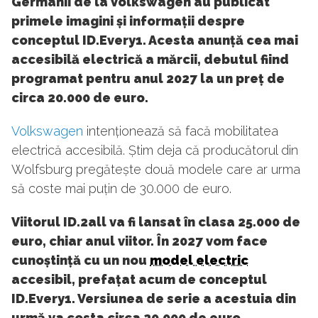
Germanii de la Volkswagen au publicat
primele imagini și informații despre
conceptul ID.Every1. Acesta anunță cea mai
accesibilă electrică a mărcii, debutul fiind
programat pentru anul 2027 la un preț de
circa 20.000 de euro.
Volkswagen
intenționează să facă mobilitatea
electrică accesibilă. Știm deja că producătorul din
Wolfsburg pregătește două modele care ar urma
să coste mai puțin de 30.000 de euro.
Viitorul ID.2all va fi lansat în clasa 25.000 de
euro, chiar anul viitor. În 2027 vom face
cunoștință cu un nou
model electric
accesibil, prefațat acum de conceptul
ID.Every1. Versiunea de serie a acestuia din
urmă va costa circa 20.000 de euro.