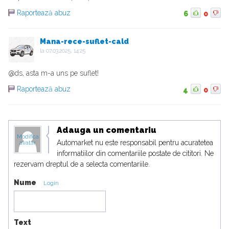
Raportează abuz
6
0
Mana-rece-suflet-cald
la
07.03.2025, 14:25
@ds, asta m-a uns pe suflet!
Raportează abuz
4
0
Adauga un comentariu
Modifica
Automarket nu este responsabil pentru acuratetea
avatar
informatiilor din comentariile postate de cititori. Ne
rezervam dreptul de a selecta comentariile.
Nume
Login
Text