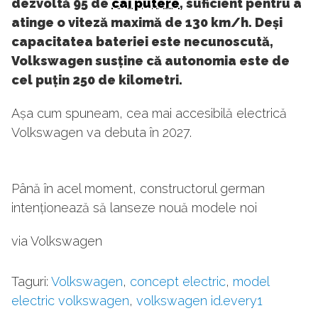
dezvoltă 95 de
cai putere
, suficient pentru a
atinge o viteză maximă de 130 km/h. Deși
capacitatea bateriei este necunoscută,
Volkswagen susține că autonomia este de
cel puțin 250 de kilometri.
Așa cum spuneam, cea mai accesibilă electrică
Volkswagen va debuta în 2027.
Până în acel moment, constructorul german
intenționează să lanseze nouă modele noi
via Volkswagen
Taguri:
Volkswagen
,
concept electric
,
model
electric volkswagen
,
volkswagen id.every1