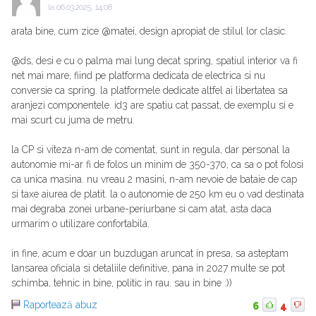
la
06.03.2025, 14:08
arata bine, cum zice @matei, design apropiat de stilul lor clasic.
@ds, desi e cu o palma mai lung decat spring, spatiul interior va fi
net mai mare, fiind pe platforma dedicata de electrica si nu
conversie ca spring. la platformele dedicate altfel ai libertatea sa
aranjezi componentele. id3 are spatiu cat passat, de exemplu si e
mai scurt cu juma de metru.
la CP si viteza n-am de comentat, sunt in regula, dar personal la
autonomie mi-ar fi de folos un minim de 350-370, ca sa o pot folosi
ca unica masina. nu vreau 2 masini, n-am nevoie de bataie de cap
si taxe aiurea de platit. la o autonomie de 250 km eu o vad destinata
mai degraba zonei urbane-periurbane si cam atat, asta daca
urmarim o utilizare confortabila.
in fine, acum e doar un buzdugan aruncat in presa, sa asteptam
lansarea oficiala si detaliile definitive, pana in 2027 multe se pot
schimba, tehnic in bine, politic in rau. sau in bine :))
Raportează abuz
6
4