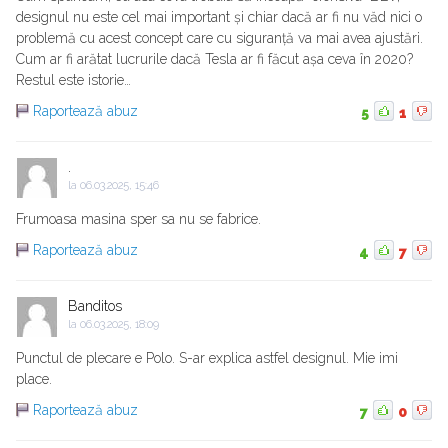
designul nu este cel mai important și chiar dacă ar fi nu văd nici o
problemă cu acest concept care cu siguranță va mai avea ajustări.
Cum ar fi arătat lucrurile dacă Tesla ar fi făcut așa ceva în 2020?
Restul este istorie…
Raportează abuz
5
1
.
la
06.03.2025, 15:46
Frumoasa masina sper sa nu se fabrice.
Raportează abuz
4
7
Banditos
la
06.03.2025, 18:09
Punctul de plecare e Polo. S-ar explica astfel designul. Mie imi
place.
Raportează abuz
7
0