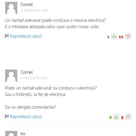
Cornel
la
06.03.2025, 13:39
Un barbat adevarat poate conduce o masina electrica?
E o întrebare adresata celor care sustin mixer urile.
Raportează abuz
1
11
Cornel
la
06.03.2025, 14:01
Poate un bărbat adevărat să conducă o electrica?
Sau o trotinetă, la fel de electrica.
De ce ștergeți comentariile?
Raportează abuz
0
9
eu