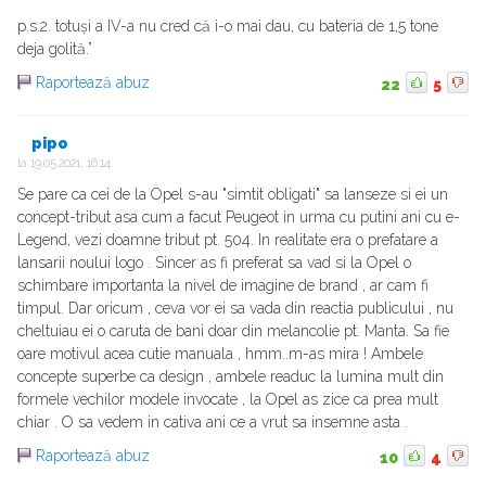
p.s.2. totuși a IV-a nu cred că i-o mai dau, cu bateria de 1,5 tone
deja golită.”
Raportează abuz
22
5
pipo
la
19.05.2021, 16:14
Se pare ca cei de la Opel s-au "simtit obligati" sa lanseze si ei un
concept-tribut asa cum a facut Peugeot in urma cu putini ani cu e-
Legend, vezi doamne tribut pt. 504. In realitate era o prefatare a
lansarii noului logo . Sincer as fi preferat sa vad si la Opel o
schimbare importanta la nivel de imagine de brand , ar cam fi
timpul. Dar oricum , ceva vor ei sa vada din reactia publicului , nu
cheltuiau ei o caruta de bani doar din melancolie pt. Manta. Sa fie
oare motivul acea cutie manuala , hmm..m-as mira ! Ambele
concepte superbe ca design , ambele readuc la lumina mult din
formele vechilor modele invocate , la Opel as zice ca prea mult
chiar . O sa vedem in cativa ani ce a vrut sa insemne asta .
Raportează abuz
10
4