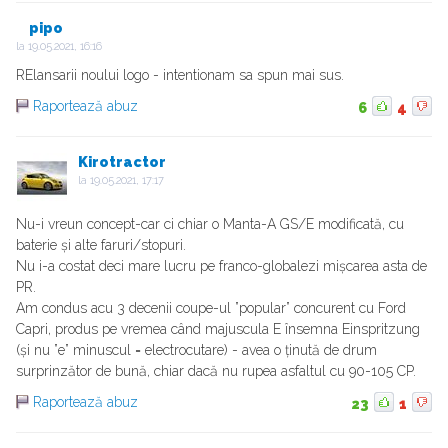
pipo
la
19.05.2021, 16:16
RElansarii noului logo - intentionam sa spun mai sus.
Raportează abuz
6
4
Kirotractor
la
19.05.2021, 17:17
Nu-i vreun concept-car ci chiar o Manta-A GS/E modificată, cu
baterie și alte faruri/stopuri.
Nu i-a costat deci mare lucru pe franco-globalezi mișcarea asta de
PR.
Am condus acu 3 decenii coupe-ul ”popular” concurent cu Ford
Capri, produs pe vremea când majuscula E însemna Einspritzung
(și nu ”e” minuscul = electrocutare) - avea o ținută de drum
surprinzător de bună, chiar dacă nu rupea asfaltul cu 90-105 CP.
Raportează abuz
23
1