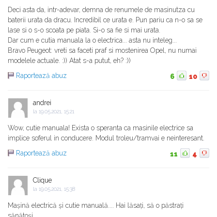
Deci asta da, intr-adevar, demna de renumele de masinutza cu
baterii urata da dracu. Incredibil ce urata e. Pun pariu ca n-o sa se
lase si o s-o scoata pe piata. Si-o sa fie si mai urata.
Dar cum e cutia manuala la o electrica... asta nu inteleg...
Bravo Peugeot: vreti sa faceti praf si mostenirea Opel, nu numai
modelele actuale. :)) Atat s-a putut, eh? :))
Raportează abuz
6
10
andrei
la
19.05.2021, 15:21
Wow, cutie manuala! Exista o speranta ca masinile electrice sa
implice soferul in conducere. Modul troleu/tramvai e neinteresant.
Raportează abuz
11
4
Clique
la
19.05.2021, 15:38
Mașină electrică și cutie manuală.... Hai lăsați, să o păstrați
sănătoși....