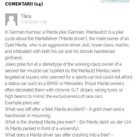
COMENTEAZA
COMENTARII (14)
Tilică
la
19.05.2021, 11:18
In German humour, a Manta joke (German: Mantawitz) is a joke
cycle about the Mantafahrer ("Manta driver"), the male owner of an
Opel Manta, who is an aggressive driver, dull, lower class, macho,
and infatuated with both his car and his blonde hairdresser
girlfriend.
Jokes poke fun at a stereotype of the working class owner of a
second-tier muscle car, typified by the Manta.[2] Mantas were
targeted at buyers who yearned for a sports car but could not afford
a status car such as a BMW or Mercedes. Proud Manta owners
often decorated them with chrome, G-T stripes, racing tyres, or
high beams to mimic the exclusiveness of race cars
Example jokes are:
What was left after a fatal Manta accident? - A gold chain and a
hairdresser in mourning.
What is the shortest Manta joke ever? - Ein Manta steht vor der Uni
(A Manta parked in front of a university).
What does a Manta driver say after crashing into a tree? –