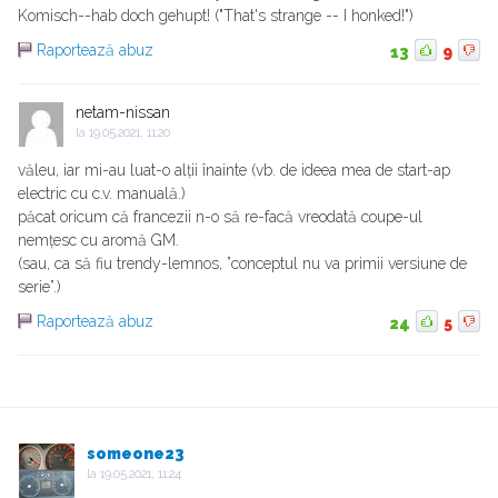
Komisch--hab doch gehupt! ("That's strange -- I honked!")
Raportează abuz
13
9
netam-nissan
la
19.05.2021, 11:20
văleu, iar mi-au luat-o alții înainte (vb. de ideea mea de start-ap
electric cu c.v. manuală.)
păcat oricum că francezii n-o să re-facă vreodată coupe-ul
nemțesc cu aromă GM.
(sau, ca să fiu trendy-lemnos, ”conceptul nu va primii versiune de
serie”.)
Raportează abuz
24
5
someone23
la
19.05.2021, 11:24