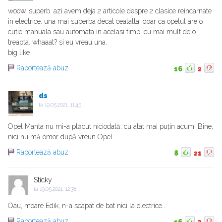
woow, superb. azi avem deja 2 articole despre 2 clasice reincarnate
in electrice. una mai superba decat cealalta. doar ca opelul are o
cutie manuala sau automata in acelasi timp. cu mai mult de o
treapta. whaaat? si eu vreau una.
big like
Raportează abuz
16
2
ds
la
19.05.2021, 11:45
Opel Manta nu mi-a plăcut niciodată, cu atat mai puțin acum. Bine,
nici nu mă omor după vreun Opel...
Raportează abuz
8
21
Sticky
la
19.05.2021, 12:38
Oau, moare Edik, n-a scapat de bat nici la electrice...
Raportează abuz