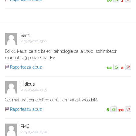
16
3
Seriff
la
19.05.2021, 13:16
Edikk, i-auzi ce zic baietii, tehnologie ca la 1900, schimbator
manual si 3 pedale, dar EV
Raportează abuz
12
2
Hidious
la
19.05.2021, 13:35
Cel mai urât concept pe care l-am văzut vreodată.
Raportează abuz
6
20
PMC
la
19.05.2021, 15:20