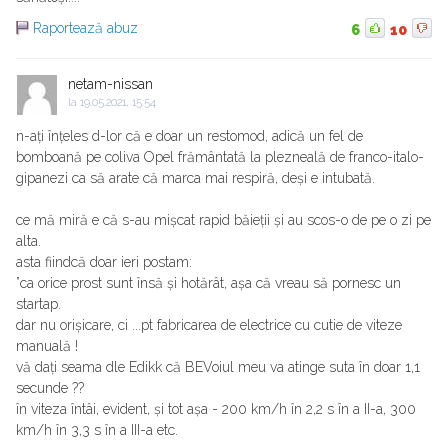
Raportează abuz
6
10
netam-nissan
la
19.05.2021, 15:54
n-ați înțeles d-lor că e doar un restomod, adică un fel de
bomboană pe coliva Opel frământată la plezneală de franco-italo-
gipanezi ca să arate că marca mai respiră, deși e intubată.
ce mă miră e că s-au mișcat rapid băieții și au scos-o de pe o zi pe
alta.
asta fiindcă doar ieri postam:
”ca orice prost sunt însă și hotărât, așa că vreau să pornesc un
startap.
dar nu orișicare, ci ...pt fabricarea de electrice cu cutie de viteze
manuală !
vă dați seama dle Edikk că BEVoiul meu va atinge suta în doar 1,1
secunde ??
în viteza întâi, evident, și tot așa - 200 km/h în 2,2 s în a II-a, 300
km/h în 3,3 s în a III-a etc.