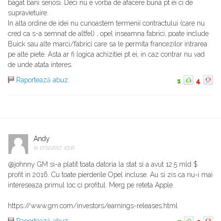
bagat bani seriosi. Deci nu e vorba de afacere buna pt ei ci de
supravietuire.
In alta ordine de idei nu cunoastem termenii contractului (care nu
cred ca s-a semnat de altfel) , opel inseamna fabrici, poate include
Buick sau alte marci/fabrici care sa le permita francezilor intrarea
pe alte piete. Asta ar fi logica achizitiei pt ei, in caz contrar nu vad
de unde atata interes.
Raportează abuz
1
4
Andy
la
17.02.2017, 23:16
@johnny GM si-a platit toata datoria la stat si a avut 12.5 mld $
profit in 2016. Cu toate pierderile Opel incluse. Au si zis ca nu-i mai
intereseaza primul loc ci profitul. Merg pe reteta Apple.
https://www.gm.com/investors/earnings-releases.html