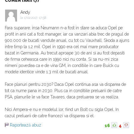
COMENTARII (7)
Andy
la
17.02.2017, 17:58
Fara suparare, insa Neumann n-a fost in stare sa aduca Opel pe
profit in anii cat a fost manager, iar ca vanzari abia trec de pragul de
900.000 de bucati vandute anual, cu tot cu Vauxhall. Skoda a ajuns
intre timp la 1.2 mil. Opel in 1990 era cel mai mare producator
bazat in Germania. Au trecut aproape 30 de ani si au fost depasiti
de firma ceheasca care in 1990 nici nu conta. Si sa nu-mi zica
nimeni povestea ca e de vina GM, in conditiile in care Buick cu
modele identice vinde 1.3 mil de bucati anual.
Face planuri pentru 2030? Daca Opel continua asa va disparea de
tot ca nume pana in 2030. Plus ca in conditiile preluarii de catre
PSA, planurile le va face Tavares, daca preluarea se va realiza.
Nici Ampera-e nu e modelul lor, fiind un Bolt cu sigla Opel. In
cazul preluarii de catre francezi va disparea si el.
Raportează abuz
16
4