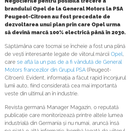
Negocierile pentru posibila trecere a
brandului Opel de la General Motors la PSA
Peugeot-Citroen au fost precedate de
dezvoltarea unui plan prin care Opel urma
să devină marcă 100% electrică până în 2030.
Săptămâna care tocmai se încheie a fost una plină
de vești interesante legate de viitorul mărcii
Opel
,
care
se află la un pas de a fi vândută de General
Motors francezilor din Grupul PSA
(Peugeot-
Citroen). Evident, informația a făcut rapid înconjurul
lumii auto, fiind considerată cea mai importantă
veste din ultimul an în industrie.
Revista germană Manager Magazin, o reputată
publicație care monitorizează printre altele lumea
industrială din Germania și nu numai, aruncă însă
pe piață o altă informație-bombă legată de viitorul