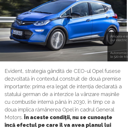
Ampera-e e
pur electric
Autonomia 
la 520 de ki
Evident, strategia gândită de CEO-ul Opel fusese
dezvoltată în contextul construit de două premise
importante: prima era legat de intenția declarată a
statului german de a interzice la vânzare mașinile
cu combustie internă până în 2030, în timp ce a
doua implica rămânerea Opel în cadrul General
Motors.
În aceste condiții, nu se cunoaște
încă efectul pe care îl va avea planul lui