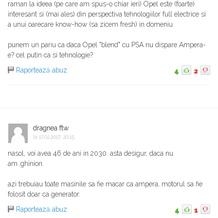
raman la ideea (pe care am spus-o chiar ieri) Opel este (foarte)
interesant si (mai ales) din perspectiva tehnologiilor full electrice si
a unui oarecare know-how (sa zicem fresh) in domeniu
punem un pariu ca daca Opel "blend" cu PSA nu dispare Ampera-
e? cel putin ca si tehnologie?
Raportează abuz
4
2
dragnea ftw
la
17.02.2017, 20:15
nasol, voi avea 46 de ani in 2030. asta desigur, daca nu
am..ghinion.
azi trebuiau toate masinile sa fie macar ca ampera, motorul sa fie
folosit doar ca generator.
Raportează abuz
4
1