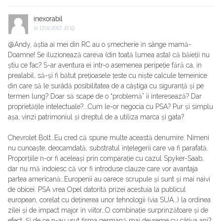
inexorabil
la
17.02.2017, 21:19
@Andy, ăștia ai mei din RC au o șmecherie ȋn sânge mamă-
Doamne! Se iluzionează careva (din toată lumea asta) că băieții nu
știu ce fac? S-ar aventura ei ȋntr-o asemenea peripeție fără ca, ȋn
prealabil, să-și fi bătut prețioasele țeste cu niște calcule temeinice
din care să le surâdă posibilitatea de a câștiga cu siguranță și pe
termen lung? Doar să scape de o “problemă” ȋi interesează? Dar
proprietățile intelectuale?...Cum le-or negocia cu PSA? Pur și simplu
așa, vinzi patrimoniul și dreptul de a utiliza marca și gata?
Chevrolet Bolt…Eu cred că spune multe această denumire. Nimeni
nu cunoaște, deocamdată, substratul ȋnțelegerii care va fi parafată.
Proporțiile n-or fi aceleași prin comparație cu cazul Spyker-Saab,
dar nu mă ȋndoiesc că vor fi introduse clauze care vor avantaja
partea americană…Europenii au oarece scrupule și sunt și mai naivi
de obicei. PSA vrea Opel datorită prizei acestuia la publicul
european, corelat cu deținerea unor tehnologii (via SUA…) la ordinea
zilei și de impact major ȋn viitor…O combinație surprinzătoare și de
efect. Și de ce n-au vrut firma germană mai devreme cu câțiva ani?