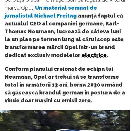
marca Opel.
Un material semnat de
jurnalistul Michael Freitag
anunță faptul că
actualul CEO al companiei germane, Karl-
Thomas Neumann, lucrează de câteva luni
la un plan pe termen lung al cărui scop este
transformarea mărcii Opel într-un brand
dedicat exclusiv modelelor
electrice
.
Conform planului creionat de echipa lui
Neumann, Opel ar trebui să se transforme
total în următorii 13 ani, borna 2030 urmând
să găsească brandul german în postura de a
vinde doar mașini cu emisii zero.