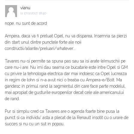
vianu
la
17.02.2017, 18:40
nope, nu sunt de acord
Ampera, daca va fi preluat Opel, nu va disparea, Insemna sa pierzi
din start unul dintre punctele forte ale noii
constructii/aliante/preluari/whatever...
Tavares nu-si permite sa spuna pas sau sa isi arate (e)muschii pe
care nu-i are. Nu imi dau seama ce bucatarie este intre Opel si GM
cu privire la tehnologia electrica dar mai indoiesc ca Opel lucreaza
in regim de lohn si n-a avut nici o treaba cu Ampera-e/Bolt. Ma
gandesc in primul rand la segmentul din care face parte modelul,
mai apropiat de gusturile europenilor decat cele ale americanului
de rand.
Pur si simplu cred ca Tavares are o agenda foarte bine pusa la
punct si ca individu' asta a plecat de la Renault insotit cu o urare de
succes si nu cu un sut in popou.