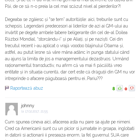
Păi, de ce să n-o preia la cel mai scăzut nivel al pierderilor?!
Degeaba se zgâiesc și "se tem” autoritățile: aici, treburile sunt cu
schepsis. Legendarii predecesori ai liderilor de azi ai GM-ului au
ȋnvârtit pe degete ambele tabere beligerante din cel de-al Doilea
Război Mondial, “storcându-i” și pe Aliați, și pe naziști. Cei din
trecutul recent i-au aplicat o vrajă voodoo blajinului Obama și,
astfel, au putut lesne să vâre mâna adânc ȋn punga statului când
au ajuns la limita de jos a managementului dezastruos. Urmând
raționamentul transductiv, nu afirm că va mai fi păcălită vreo
entitate și ȋn situația curentă, dar cert este că drăguții din GM nu vor
ȋntreprinde o afacere păguboasă pentru ei…Pariu???
Raportează abuz
8
0
johnny
la
17.02.2017, 21:55
Cum spunea cineva aici, afacerea asta nu pare sa ajute pe nimeni.
Cred ca Americanii sunt cu un picior si jumatate in groapa, inglobati
in datorii si actionarii ii preseaza enorm, la fel guvernul SUA care