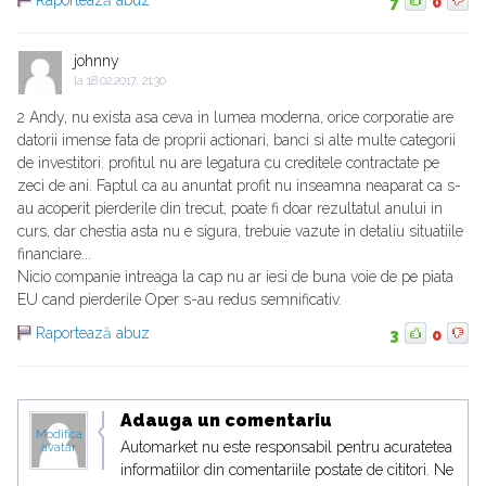
Raportează abuz
7
0
johnny
la
18.02.2017, 21:30
2 Andy, nu exista asa ceva in lumea moderna, orice corporatie are
datorii imense fata de proprii actionari, banci si alte multe categorii
de investitori. profitul nu are legatura cu creditele contractate pe
zeci de ani. Faptul ca au anuntat profit nu inseamna neaparat ca s-
au acoperit pierderile din trecut, poate fi doar rezultatul anului in
curs, dar chestia asta nu e sigura, trebuie vazute in detaliu situatiile
financiare...
Nicio companie intreaga la cap nu ar iesi de buna voie de pe piata
EU cand pierderile Oper s-au redus semnificativ.
Raportează abuz
3
0
Adauga un comentariu
Modifica
Automarket nu este responsabil pentru acuratetea
avatar
informatiilor din comentariile postate de cititori. Ne