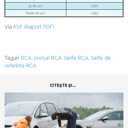
51-60 ani
1.877
Peste 60 ani
1.857
Via
ASF (Raport PDF)
Taguri:
RCA
,
preturi RCA
,
tarife RCA
,
tarife de
referinta RCA
CITEŞTE ŞI...