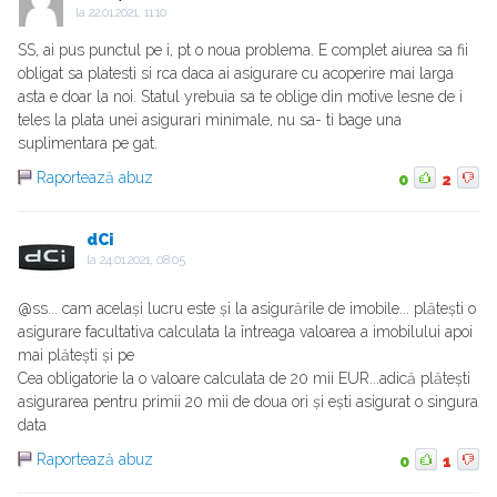
la
22.01.2021, 11:10
SS, ai pus punctul pe i, pt o noua problema. E complet aiurea sa fii
obligat sa platesti si rca daca ai asigurare cu acoperire mai larga
asta e doar la noi. Statul yrebuia sa te oblige din motive lesne de i
teles la plata unei asigurari minimale, nu sa- ti bage una
suplimentara pe gat.
Raportează abuz
0
2
dCi
la
24.01.2021, 08:05
@ss... cam același lucru este și la asigurările de imobile... plătești o
asigurare facultativa calculata la întreaga valoarea a imobilului apoi
mai plătești și pe
Cea obligatorie la o valoare calculata de 20 mii EUR...adică plătești
asigurarea pentru primii 20 mii de doua ori și ești asigurat o singura
data
Raportează abuz
0
1