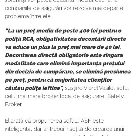
companiile de asigurări vor rezolva mai departe
problema între ele.
"La un preț mediu de peste 400 lei pentru o
poliță RCA, obligativitatea decontării directe
va aduce un plus la preț mai mare de 40 lei.
Decontarea directă obligatorie este singura
modalitate care elimină importanța prețului
din decizia de cumpărare, se elimină presiunea
pe preț, pentru că majoritatea clienților
căutau polițe ieftine",
susține Viorel Vasile, șeful
celui mai mare broker local de asigurare, Safety
Broker.
El arată că propunerea șefului ASF este
inteligentă, dar ar trebui însoțită de crearea unui