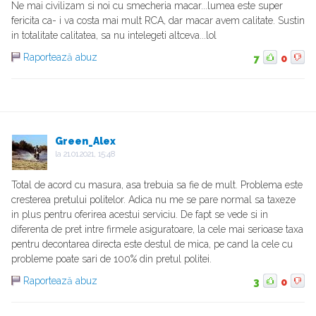
Ne mai civilizam si noi cu smecheria macar...lumea este super
fericita ca- i va costa mai mult RCA, dar macar avem calitate. Sustin
in totalitate calitatea, sa nu intelegeti altceva...lol
Raportează abuz
7
0
Green_Alex
la
21.01.2021, 15:48
Total de acord cu masura, asa trebuia sa fie de mult. Problema este
cresterea pretului politelor. Adica nu me se pare normal sa taxeze
in plus pentru oferirea acestui serviciu. De fapt se vede si in
diferenta de pret intre firmele asiguratoare, la cele mai serioase taxa
pentru decontarea directa este destul de mica, pe cand la cele cu
probleme poate sari de 100% din pretul politei.
Raportează abuz
3
0