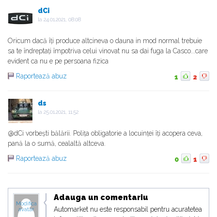
dCi
la
24.01.2021, 08:08
Oricum dacă îți produce altcineva o dauna in mod normal trebuie
sa te îndreptați împotriva celui vinovat nu sa dai fuga la Casco...care
evident ca nu e pe persoana fizica
Raportează abuz
1
2
ds
la
25.01.2021, 11:52
@dCi vorbești bălării. Polița obligatorie a locuinței îți acopera ceva,
pană la o sumă, cealaltă altceva.
Raportează abuz
0
1
Adauga un comentariu
Modifica
Automarket nu este responsabil pentru acuratetea
avatar