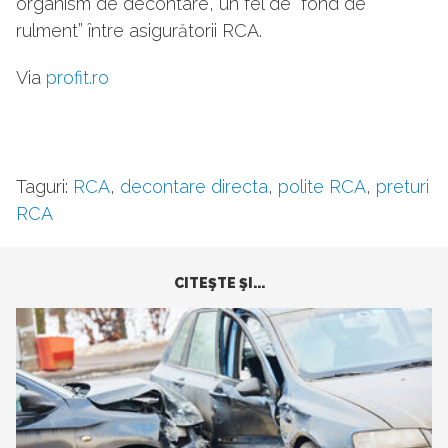
organism de decontare, un fel de “fond de
rulment” între asigurătorii RCA.
Via
profit.ro
Taguri:
RCA
,
decontare directa
,
polite RCA
,
preturi
RCA
CITEŞTE ŞI...