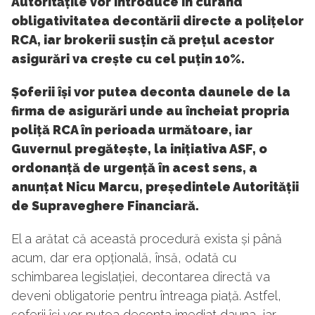
Autoritățile vor introduce în curând
obligativitatea decontării directe a polițelor
RCA, iar brokerii susțin că prețul acestor
asigurări va crește cu cel puțin 10%.
Șoferii își vor putea deconta daunele de la
firma de asigurări unde au încheiat propria
poliță RCA în perioada următoare, iar
Guvernul pregătește, la inițiativa ASF, o
ordonanță de urgență în acest sens, a
anunțat Nicu Marcu, președintele Autorității
de Supraveghere Financiară.
El a arătat că această procedură exista și până
acum, dar era opțională, însă, odată cu
schimbarea legislației, decontarea directă va
deveni obligatorie pentru întreaga piață. Astfel,
șoferii își vor putea deconta imediat dauna, iar