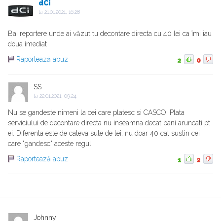
dCi
la
21.01.2021, 16:28
Bai reportere unde ai văzut tu decontare directa cu 40 lei ca îmi iau
doua imediat
Raportează abuz
2
0
SS
la
22.01.2021, 09:24
Nu se gandeste nimeni la cei care platesc si CASCO. Plata
serviciului de decontare directa nu inseamna decat bani aruncati pt
ei. Diferenta este de cateva sute de lei, nu doar 40 cat sustin cei
care "gandesc" aceste reguli
Raportează abuz
1
2
Johnny