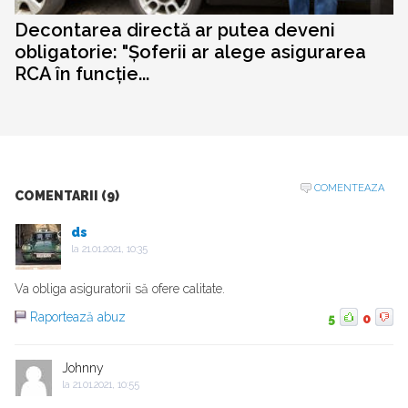
Decontarea directă ar putea deveni
obligatorie: "Șoferii ar alege asigurarea
RCA în funcție...
COMENTEAZA
COMENTARII (9)
ds
la
21.01.2021, 10:35
Va obliga asiguratorii să ofere calitate.
Raportează abuz
5
0
Johnny
la
21.01.2021, 10:55