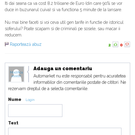
Iti dai seana ca va cost 8.2 trilioane de Euro (din care 90% se vor
duce in buzunarul cuiva) si va functiona 5 minute de la lansare.
Nu mai bine faceti si voi ceva util gen tarife in functie de istoricul
soferului? Poate scapam si de criminali pe sosele, sau macar ii
reducem.
Raportează abuz
2
0
Adauga un comentariu
Modifica
Automarket nu este responsabil pentru acuratetea
avatar
informatiilor din comentariile postate de cititori. Ne
rezervam dreptul de a selecta comentariile.
Nume
Login
Text