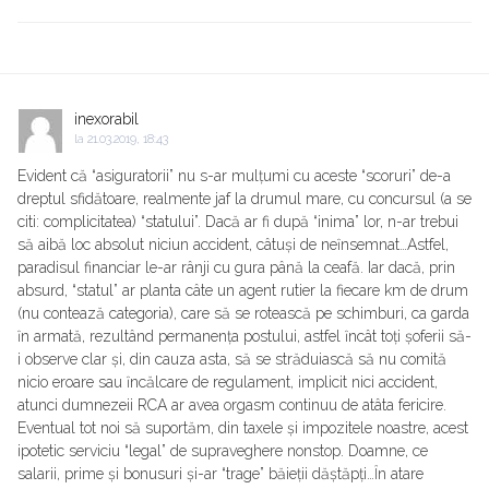
inexorabil
la
21.03.2019, 18:43
Evident că “asiguratorii” nu s-ar mulțumi cu aceste “scoruri” de-a
dreptul sfidătoare, realmente jaf la drumul mare, cu concursul (a se
citi: complicitatea) “statului”. Dacă ar fi după “inima” lor, n-ar trebui
să aibă loc absolut niciun accident, câtuși de neȋnsemnat…Astfel,
paradisul financiar le-ar rânji cu gura până la ceafă. Iar dacă, prin
absurd, “statul” ar planta câte un agent rutier la fiecare km de drum
(nu contează categoria), care să se rotească pe schimburi, ca garda
ȋn armată, rezultând permanența postului, astfel ȋncât toți șoferii să-
i observe clar și, din cauza asta, să se străduiască să nu comită
nicio eroare sau ȋncălcare de regulament, implicit nici accident,
atunci dumnezeii RCA ar avea orgasm continuu de atâta fericire.
Eventual tot noi să suportăm, din taxele și impozitele noastre, acest
ipotetic serviciu “legal” de supraveghere nonstop. Doamne, ce
salarii, prime și bonusuri și-ar “trage” băieții dăștăpți…Ȋn atare