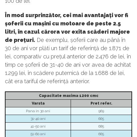
100 de lei.
În mod surprinzător, cei mai avantajați vor fi
șoferii cu mașini cu motoare de peste 2.5
litri, în cazul cărora vor exita scăderi majore
de prețuri.
De exemplu, șoferii care au până în
30 de ani vor plăti un tarif de referință de 1.871 de
lei, comparativ cu prețul anterior de 2.476 de lei, în
timp ce șoferii de 31-40 de ani vor avea de achitat
1.299 lei, în scădere puternică de la 1.688 de lei,
cât era tariful de referință anterior.
Capacitate maxima 1200 cmc
Varsta
Pret
refer.
Pana in 30 ani
969
31-40 ani
665
41-50 ani
685
51-60 ani
665