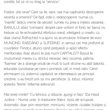
condiții, tot să vii cu drag la “serviciu”.
Fraților, știți ceva? Care să fie, oare, cea mai captivantă descoperire
recentă a omenirii? De fapt, este o…redescoperire, numai că,
“ȋnainte” (adică vreme de secole), lumea nu prea a ȋnțeles valoarea…
BANULUI, alias “comoara” despre care vorbim ȋn fond. Iar banul nu
trebuie să fie echivalentul efortului onest, inteligent și creativ, că
doar clanul Rothschild n-a ajuns să acumuleze…trilioane de euro
MUNCIND, RĂBDÂND și SUFERIND, ȋn sensul cel mai profund al
cuvintelor. Fiindcă, atunci când prețuiești și aplici efectiv
meritocrația, doar atunci te poți numi CAPITALIST! Bașca te
mulțumești mereu cu strictul necesar, deci lăcomia, patima,
“foamea” de a strânge oricât de mult ȋți sunt străine nu atât datorită
educației sănătoase pe care o primești, cât…ȋn mod nativ. Când
afirmasem că sistemul capitalist se ȋntemeiează pe principii
creștine, s-au trezit unii să mă persifleze. Și, totuși, ȋntăresc
această “teorie” (ditamai adevărul).
Mai țineți minte? “Cu tehnică și dibăcie, ajungi ȋn față” (Da Hood
Justice – Numa’ una). Ȋn traducere liberă: lipsă de scrupule…
Axiomatic, doar prin nesimțire, minciună, viclenie, răutate, trădare și