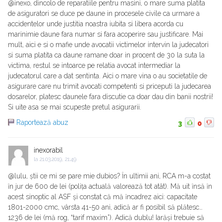
@inexo, dincolo de reparatiile pentru masini, o mare suma platita
de asiguratori se duce pe daune in procesele civile ca urmare a
accidentelor unde justitia noastra iubita si libera acorda cu
marinimie daune fara numar si fara acoperire sau justificare. Mai
mult, aici e si o mafie unde avocatii victimelor intervin la judecatori
si suma platita ca daune ramane doar in procent de 30 la suta la
victima, restul se intoarce pe relatia avocat intermediar la
judecatorul care a dat sentinta. Aici o mare vina o au societatile de
asigurare care nu trimit avocati competenti si priceputi la judecarea
dosarelor, platesc daunele fara discutie ca doar dau din banii nostrii!
Si uite asa se mai scupeste pretul asigurarii.
Raportează abuz
3
0
inexorabil
la
21.03.2019, 21:49
@lulu, știi ce mi se pare mie dubios? Ȋn ultimii ani, RCA m-a costat
ȋn jur de 600 de lei (polița actuală valorează tot atât). Mă uit ȋnsă ȋn
acest sinoptic al ASF și constat că mă ȋncadrez aici: capacitate
1801-2000 cmc, vârsta 41-50 ani, adică ar fi posibil să plătesc…
1236 de lei (mă rog, “tarif maxim”). Adică dublu! Iarăși trebuie să