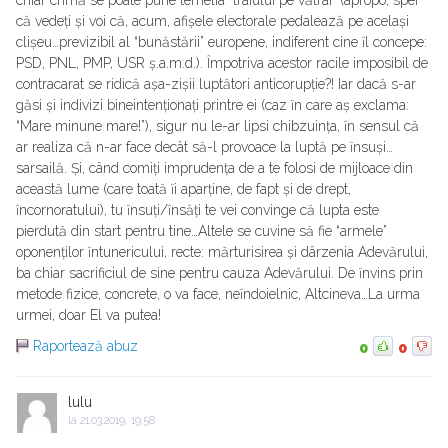
chiar crimă se poate pune temelia “traiului pe vătrai” (apropo, sper
că vedeți și voi că, acum, afișele electorale pedalează pe același
clișeu…previzibil al “bunăstării” europene, indiferent cine ȋl concepe:
PSD, PNL, PMP, USR ș.a.m.d.). Ȋmpotriva acestor racile imposibil de
contracarat se ridică așa-zișii luptători anticorupție?! Iar dacă s-ar
găsi și indivizi bineintenționați printre ei (caz ȋn care aș exclama:
“Mare minune mare!”), sigur nu le-ar lipsi chibzuința, ȋn sensul că
ar realiza că n-ar face decât să-l provoace la luptă pe ȋnsuși…
sarsailă. Și, când comiți imprudența de a te folosi de mijloace din
această lume (care toată ȋi aparține, de fapt și de drept,
ȋncornoratului), tu ȋnsuți/ȋnsăți te vei convinge că lupta este
pierdută din start pentru tine…Altele se cuvine să fie “armele”
oponenților ȋntunericului, recte: mărturisirea și dârzenia Adevărului,
ba chiar sacrificiul de sine pentru cauza Adevărului. De ȋnvins prin
metode fizice, concrete, o va face, neȋndoielnic, Altcineva…La urma
urmei, doar El va putea!
Raportează abuz
0
0
lulu
la
21.03.2019, 19:58