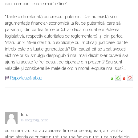
caut companiile cele mai “ieftine”.
“Tarifele de referință au crescut puternic”…Dar nu există și o
argumentație financiar-economică la fel de puternică, care să
parvină și din partea firmelor (chiar dacă nu sunt ele Puterea
legislativă, respectiv autoritatea de reglementare), și din partea
“statului” ?! Mi-ai oferit tu o explicație cu implicații judiciare, dar te
ȋntreb: este o situație generalizată? Din cauză că se zbat avocații
victimelor să smulgă despăgubiri mai mari decât s-ar cuveni s-a
ajuns la aceste “cifre” destul de piperate din prezent? Sau sunt
valabile și considerațiile mele de ordin moral, expuse mai sus?...
Raportează abuz
2
0
lulu
la
22.03.2019, 09:10
eu nu am vrut sa iau apararea firmelor de asigurari, am vrut sa
atrag atentia celor care nu stiu sau se fac ca nu stiu, ca o parte din