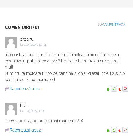
COMENTEAZA
COMENTARII (6)
olteanu
la
21.03.2019, 10:54
au constatat ei ca sunt tot mai multe motoare mici ca urmare a
downsizeing-ului si ce au zis? Hai sa le luam fraierilor bani mai
multi
Sunt multe motoare turbo pe benzina si chiar diesel intre 1.2 si 1.6
deci hai pe ei, pe mama lor!
Raportează abuz
8
1
Liviu
la
21.03.2019, 11:26
De ce 2000-2500 au cel mai mare pret? :))
Raportează abuz
6
1