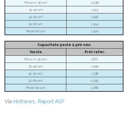
Pana in 30 ani
2.036
31-40 ani
1.413
41-50 ani
1.456
51-60 ani
1.414
Peste 60 ani
1.400
Capacitate
peste 2.500 cmc
Varsta
Pret refer.
Pana in 30 ani
1.871
31-40 ani
1.299
41-50 ani
1.338
51-60 ani
1.299
Peste 60 ani
1.286
Via
Hotnews
,
Raport ASF