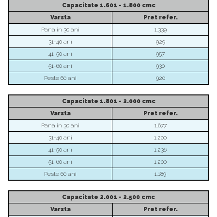
Capacitate
1.601 - 1.800 cmc
Varsta
Pret
refer.
Pana in 30 ani
1.339
31-40 ani
929
41-50 ani
957
51-60 ani
930
Peste 60 ani
920
Capacitate
1.801 - 2.000 cmc
Varsta
Pret refer.
Pana in 30 ani
1.677
31-40 ani
1.200
41-50 ani
1.236
51-60 ani
1.200
Peste 60 ani
1.189
Capacitate
2.001 - 2.500 cmc
Varsta
Pret
refer.