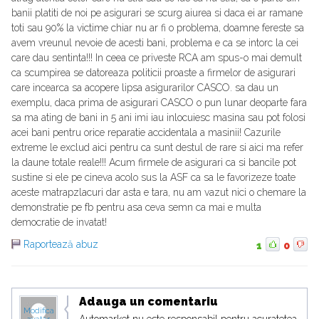
banii platiti de noi pe asigurari se scurg aiurea si daca ei ar ramane
toti sau 90% la victime chiar nu ar fi o problema, doamne fereste sa
avem vreunul nevoie de acesti bani, problema e ca se intorc la cei
care dau sentinta!!! In ceea ce priveste RCA am spus-o mai demult
ca scumpirea se datoreaza politicii proaste a firmelor de asigurari
care incearca sa acopere lipsa asigurarilor CASCO. sa dau un
exemplu, daca prima de asigurari CASCO o pun lunar deoparte fara
sa ma ating de bani in 5 ani imi iau inlocuiesc masina sau pot folosi
acei bani pentru orice reparatie accidentala a masinii! Cazurile
extreme le exclud aici pentru ca sunt destul de rare si aici ma refer
la daune totale reale!!! Acum firmele de asigurari ca si bancile pot
sustine si ele pe cineva acolo sus la ASF ca sa le favorizeze toate
aceste matrapzlacuri dar asta e tara, nu am vazut nici o chemare la
demonstratie pe fb pentru asa ceva semn ca mai e multa
democratie de invatat!
Raportează abuz
1
0
Adauga un comentariu
Modifica