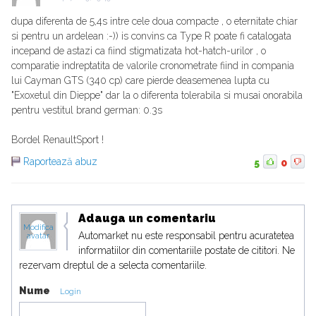
dupa diferenta de 5,4s intre cele doua compacte , o eternitate chiar
si pentru un ardelean :-)) is convins ca Type R poate fi catalogata
incepand de astazi ca fiind stigmatizata hot-hatch-urilor , o
comparatie indreptatita de valorile cronometrate fiind in compania
lui Cayman GTS (340 cp) care pierde deasemenea lupta cu
"Exoxetul din Dieppe" dar la o diferenta tolerabila si musai onorabila
pentru vestitul brand german: 0.3s
Bordel RenaultSport !
Raportează abuz
5
0
Adauga un comentariu
Modifica
Automarket nu este responsabil pentru acuratetea
avatar
informatiilor din comentariile postate de cititori. Ne
rezervam dreptul de a selecta comentariile.
Nume
Login