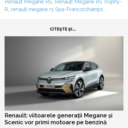
Renault Megane RS
,
Renault Megane RS Trophy-
R
,
renault megane rs Spa-Francorchamps
CITEŞTE ŞI...
Renault: viitoarele generații Megane și
Scenic vor primi motoare pe benzină