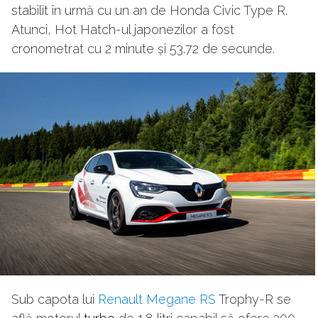
stabilit în urmă cu un an de Honda Civic Type R.
Atunci, Hot Hatch-ul japonezilor a fost
cronometrat cu 2 minute și 53.72 de secunde.
Sub capota lui
Renault Megane RS
Trophy-R se