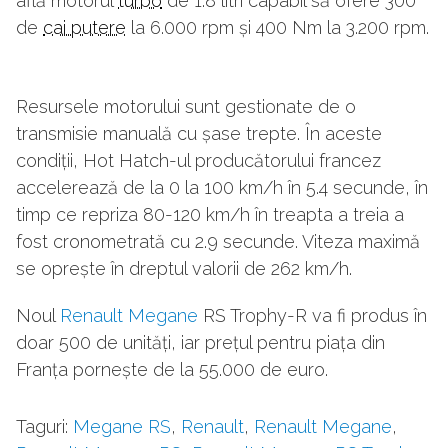
află motorul
turbo
de 1.8 litri capabil să ofere 300
de
cai putere
la 6.000 rpm și 400 Nm la 3.200 rpm.
Resursele motorului sunt gestionate de o
transmisie manuală cu șase trepte. În aceste
condiții, Hot Hatch-ul producătorului francez
accelerează de la 0 la 100 km/h în 5.4 secunde, în
timp ce repriza 80-120 km/h în treapta a treia a
fost cronometrată cu 2.9 secunde. Viteza maximă
se oprește în dreptul valorii de 262 km/h.
Noul
Renault Megane
RS Trophy-R va fi produs în
doar 500 de unități, iar prețul pentru piața din
Franța pornește de la 55.000 de euro.
Taguri:
Megane RS
,
Renault
,
Renault Megane
,