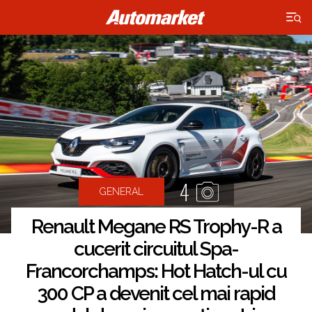
×
4
GENERAL
Renault Megane RS Trophy-R a
cucerit circuitul Spa-
Francorchamps: Hot Hatch-ul cu
300 CP a devenit cel mai rapid