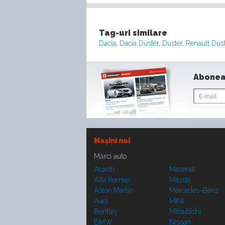
Tag-uri similare
Dacia
,
Dacia Duster
,
Duster
,
Renault Dust
Abonea
Maşini noi
Mărci auto
Abarth
Maserati
Alfa Romeo
Mazda
Aston Martin
Mercedes-Benz
Audi
MINI
Bentley
Mitsubishi
BMW
Nissan