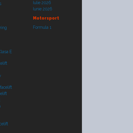
Iulie 2026
s
Iunie 2026
Motorsport
Formula 1
ring
lasa E
lift
y
acelift
lift
t
a
elift