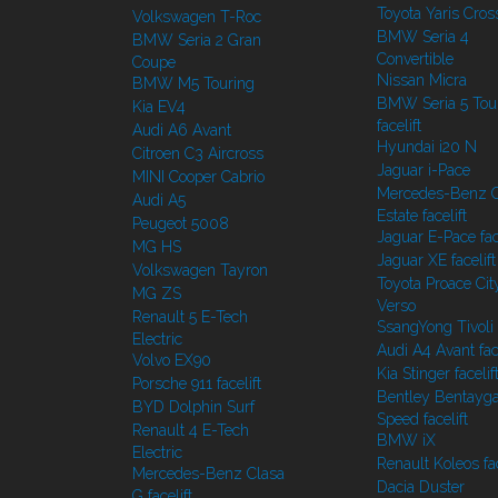
Toyota Yaris Cros
Volkswagen T-Roc
BMW Seria 4
BMW Seria 2 Gran
Convertible
Coupe
Nissan Micra
BMW M5 Touring
BMW Seria 5 Tou
Kia EV4
facelift
Audi A6 Avant
Hyundai i20 N
Citroen C3 Aircross
Jaguar i-Pace
MINI Cooper Cabrio
Mercedes-Benz C
Audi A5
Estate facelift
Peugeot 5008
Jaguar E-Pace face
MG HS
Jaguar XE facelift
Volkswagen Tayron
Toyota Proace Cit
MG ZS
Verso
Renault 5 E-Tech
SsangYong Tivoli f
Electric
Audi A4 Avant face
Volvo EX90
Kia Stinger facelif
Porsche 911 facelift
Bentley Bentayg
BYD Dolphin Surf
Speed facelift
Renault 4 E-Tech
BMW iX
Electric
Renault Koleos fac
Mercedes-Benz Clasa
Dacia Duster
G facelift