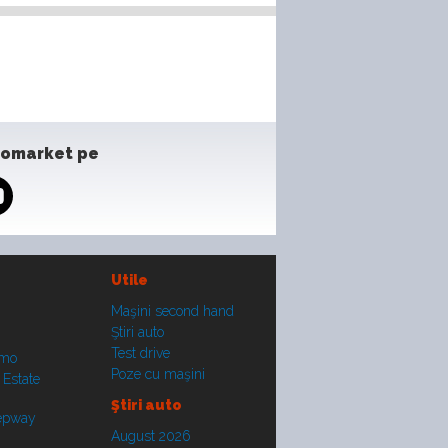
tomarket pe
Utile
Maşini second hand
Ştiri auto
Test drive
smo
Poze cu maşini
 Estate
Ştiri auto
tepway
August 2026