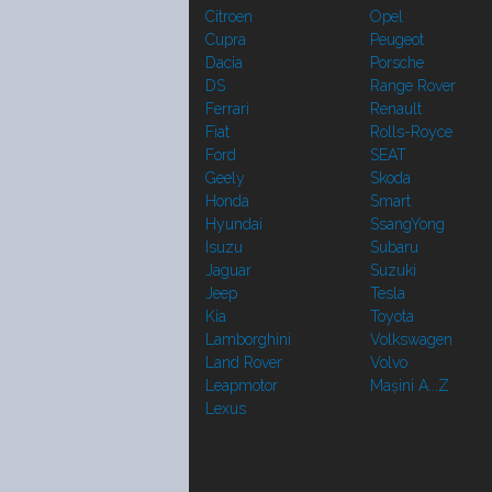
Citroen
Opel
Cupra
Peugeot
Dacia
Porsche
DS
Range Rover
Ferrari
Renault
Fiat
Rolls-Royce
Ford
SEAT
Geely
Skoda
Honda
Smart
Hyundai
SsangYong
Isuzu
Subaru
Jaguar
Suzuki
Jeep
Tesla
Kia
Toyota
Lamborghini
Volkswagen
Land Rover
Volvo
Leapmotor
Mașini A...Z
Lexus