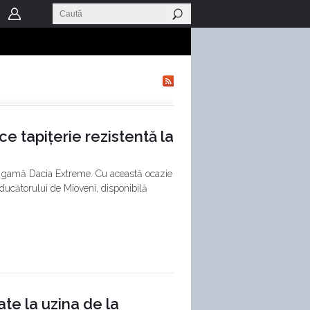
 tapițerie rezistentă la
ua gamă Dacia Extreme. Cu această ocazie
oducătorului de Mioveni, disponibilă
te la uzina de la