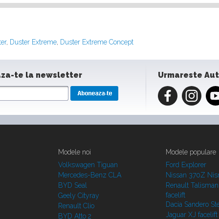
er
,
Duster Extreme
,
Duster Extreme Concept
za-te la newsletter
Urmareste Au
Modele noi
Modele populare
Volkswagen Tiguan
Ford Explorer
Mercedes-Benz CLA
Nissan 370Z Ni
BYD Seal
Renault Talisman
facelift
Geely Cityray
Dacia Sandero S
Renault Clio
Jaguar XJ facelift
BYD Atto 2