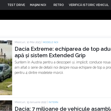
TEST DRIVE
MAŞINI NOI
RETRO
VERIFICĂ ISTORIC VEHICUL
Miercuri, 10 Mai 2023 |
MODELE NOI
Dacia Extreme: echiparea de top aduce
apă și sistem Extended Grip
Suntem în Austria pentru a descoperi și, implicit, conduce no
am aflat o serie de detalii noi despre noua echipare de top a pr
pentru 4 dintre modelele mărcii.
Miercuri, 19 Ianuarie 2022 |
INTERN
Dacia: 7 milioane de vehicule asambla