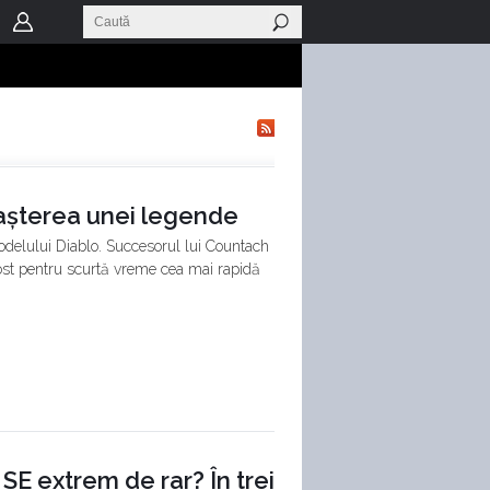
nașterea unei legende
delului Diablo. Succesorul lui Countach
fost pentru scurtă vreme cea mai rapidă
SE extrem de rar? În trei