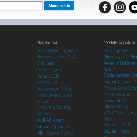
Modele noi
Modele populare
Volkswagen Tiguan
Ford Explorer
Mercedes-Benz CLA
Nissan 370Z Ni
BYD Seal
Renault Talisman
facelift
Geely Cityray
Dacia Sandero S
Renault Clio
Jaguar XJ facelift
BYD Atto 2
Toyota Yaris Cros
Volkswagen T-Roc
BMW Seria 4
BMW Seria 2 Gran
Convertible
Coupe
Nissan Micra
BMW M5 Touring
BMW Seria 5 Tou
Kia EV4
facelift
Audi A6 Avant
Hyundai i20 N
Citroen C3 Aircross
Jaguar i-Pace
MINI Cooper Cabrio