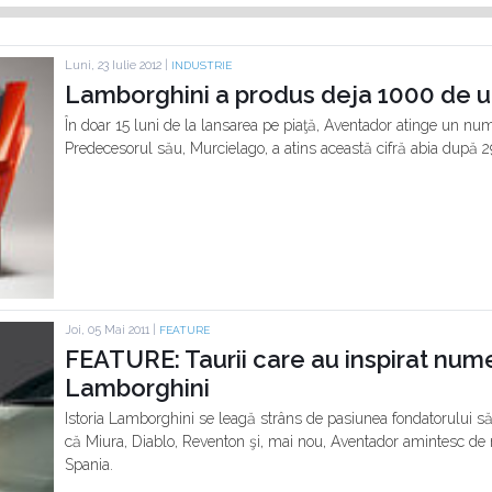
Luni, 23 Iulie 2012 |
INDUSTRIE
Lamborghini a produs deja 1000 de u
În doar 15 luni de la lansarea pe piaţă, Aventador atinge un nu
Predecesorul său, Murcielago, a atins această cifră abia după 29
Joi, 05 Mai 2011 |
FEATURE
FEATURE: Taurii care au inspirat nu
Lamborghini
Istoria Lamborghini se leagă strâns de pasiunea fondatorului s
că Miura, Diablo, Reventon şi, mai nou, Aventador amintesc de n
Spania.