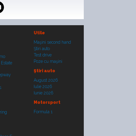
Utile
Maşini second hand
Ştiri auto
Test drive
smo
Poze cu maşini
 Estate
Ştiri auto
tepway
August 2026
Iulie 2026
s
Iunie 2026
Motorsport
Formula 1
ring