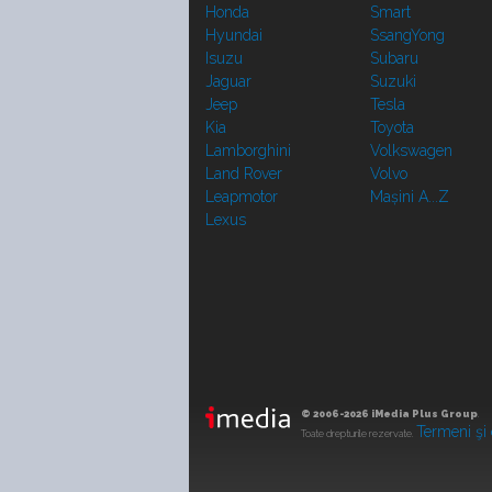
Honda
Smart
Hyundai
SsangYong
Isuzu
Subaru
Jaguar
Suzuki
Jeep
Tesla
Kia
Toyota
Lamborghini
Volkswagen
Land Rover
Volvo
Leapmotor
Mașini A...Z
Lexus
© 2006-2026 iMedia Plus Group
.
Termeni şi 
Toate drepturile rezervate.