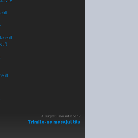
lasa E
lift
y
acelift
lift
t
a
elift
V
Ai sugestii sau intrebări?
Trimite-ne mesajul tău