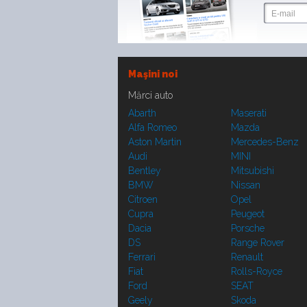
Maşini noi
Mărci auto
Abarth
Maserati
Alfa Romeo
Mazda
Aston Martin
Mercedes-Benz
Audi
MINI
Bentley
Mitsubishi
BMW
Nissan
Citroen
Opel
Cupra
Peugeot
Dacia
Porsche
DS
Range Rover
Ferrari
Renault
Fiat
Rolls-Royce
Ford
SEAT
Geely
Skoda