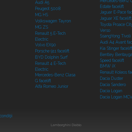
Mercedes-Benz C
Audi A5
Estate facelift
Peugeot 5008
Jaguar E-Pace face
MG HS
Jaguar XE facelift
Volkswagen Tayron
Toyota Proace Cit
MG ZS
Verso
Renault 5 E-Tech
SsangYong Tivoli f
Electric
Audi A4 Avant face
Volvo EX90
Kia Stinger facelif
Porsche 911 facelift
Bentley Bentayg
BYD Dolphin Surf
Speed facelift
Renault 4 E-Tech
BMW iX
Electric
Renault Koleos fac
Mercedes-Benz Clasa
Dacia Duster
G facelift
Dacia Sandero
Alfa Romeo Junior
Dacia Logan
Dacia Logan MC
condiţii
Lamborghini Diablo