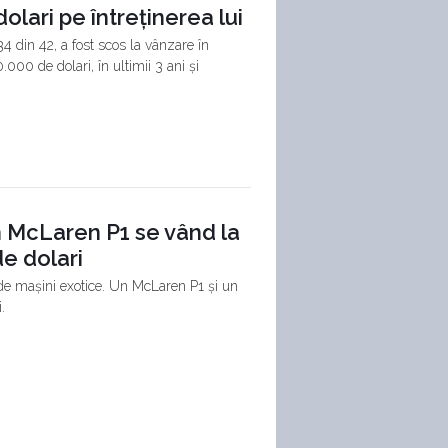
olari pe întreținerea lui
din 42, a fost scos la vânzare în
.000 de dolari, în ultimii 3 ani și
un McLaren P1 se vând la
e dolari
 de mașini exotice. Un McLaren P1 și un
.