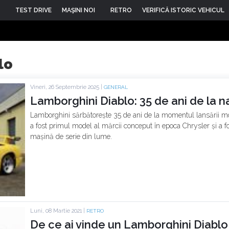
TEST DRIVE
MAŞINI NOI
RETRO
VERIFICĂ ISTORIC VEHICUL
lo
Vineri, 26 Septembrie 2025 |
GENERAL
Lamborghini Diablo: 35 de ani de la 
Lamborghini sărbătorește 35 de ani de la momentul lansării mo
a fost primul model al mărcii conceput în epoca Chrysler și a 
mașină de serie din lume.
Luni, 08 Martie 2021 |
RETRO
De ce ai vinde un Lamborghini Diablo 