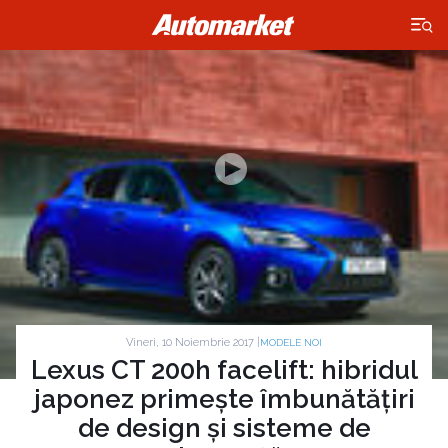
×
Vineri, 10 Noiembrie 2017 |
MODELE NOI
Lexus CT 200h facelift: hibridul
japonez primește îmbunătățiri
de design și sisteme de