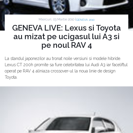
Miercuri, 03 Martie 2010 |
GENEVA 2010
GENEVA LIVE: Lexus si Toyota
au mizat pe ucigasul lui A3 si
pe noul RAV 4
La standul japonezilor au tronat noile versiuni si modele hibride.
Lexus CT 200h promite sa fure celebritatea lui Audi A3 iar faceliftul
operat pe RAV 4 aliniaza crossover-ul la noua linie de design
Toyota.