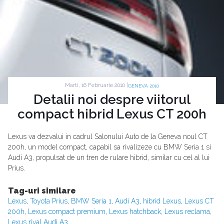
Marti, 16 Februarie 2010 |
GENEVA 2010
Detalii noi despre viitorul
compact hibrid Lexus CT 200h
Lexus va dezvalui in cadrul Salonului Auto de la Geneva noul CT
200h, un model compact, capabil sa rivalizeze cu BMW Seria 1 si
Audi A3, propulsat de un tren de rulare hibrid, similar cu cel al lui
Prius.
Tag-uri similare
Lexus
,
Toyota Prius
,
BMW Seria 1
,
Audi A3
,
hibrid Lexus
,
Lexus CT
200h
,
Lexus compact premium
,
Lexus hatchback
,
Lexus reclama
,
Lexus rival Audi A3