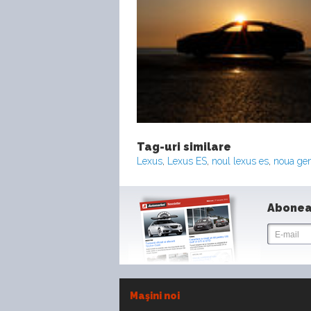
Tag-uri similare
Lexus
,
Lexus ES
,
noul lexus es
,
noua gen
Abonea
Maşini noi