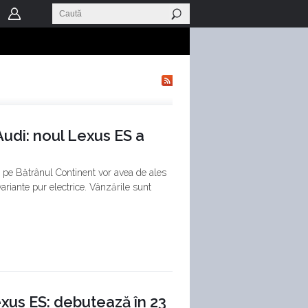
udi: noul Lexus ES a
de pe Bătrânul Continent vor avea de ales
variante pur electrice. Vânzările sunt
xus ES: debutează în 23