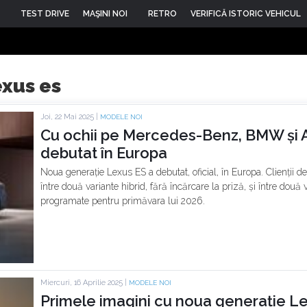
TEST DRIVE
MAŞINI NOI
RETRO
VERIFICĂ ISTORIC VEHICUL
exus es
Joi, 22 Mai 2025 |
MODELE NOI
Cu ochii pe Mercedes-Benz, BMW și A
debutat în Europa
Noua generație Lexus ES a debutat, oficial, în Europa. Clienții 
între două variante hibrid, fără încărcare la priză, și între două 
programate pentru primăvara lui 2026.
Miercuri, 16 Aprilie 2025 |
MODELE NOI
Primele imagini cu noua generație Le