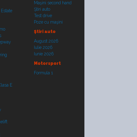
Maşini second hand
Ştiri auto
 Estate
Test drive
Poze cu maşini
smo
Ştiri auto
s
August 2026
tepway
Iulie 2026
Iunie 2026
ring
Motorsport
Formula 1
lasa E
y
lift
t