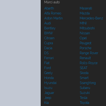
Mărci auto
Abarth
Maserati
Alfa Romeo
Mazda
Aston Martin
Mercedes-Benz
Audi
MINI
Bentley
Mitsubishi
BMW
Nissan
Citroen
Opel
Cupra
Peugeot
Dacia
Porsche
DS
Range Rover
Ferrari
Renault
Fiat
Rolls-Royce
Ford
SEAT
Geely
Skoda
Honda
Smart
Hyundai
SsangYong
Isuzu
Subaru
Jaguar
Suzuki
Jeep
Tesla
Kia
Toyota