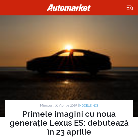
×
Miercuri, 16 Aprilie 2025 |
MODELE NOI
Primele imagini cu noua
generație Lexus ES: debutează
în 23 aprilie