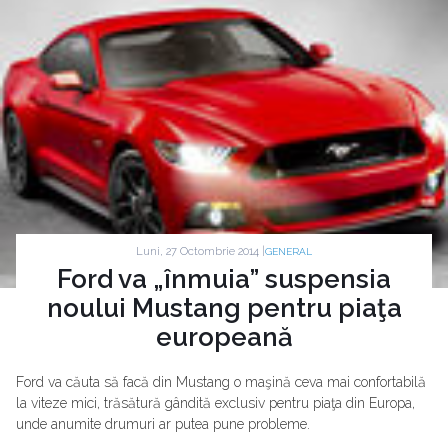
Luni, 27 Octombrie 2014 |
GENERAL
Ford va „înmuia” suspensia
noului Mustang pentru piaţa
europeană
Ford va căuta să facă din Mustang o maşină ceva mai confortabilă
la viteze mici, trăsătură gândită exclusiv pentru piaţa din Europa,
unde anumite drumuri ar putea pune probleme.