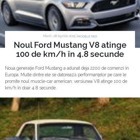
Marti, 28 Aprilie 2015 |
MODELE NOI
Noul Ford Mustang V8 atinge
100 de km/h în 4.8 secunde
Noua generaţie Ford Mustang a adunat deja 2200 de comenzi în
Europa. Multe dintre ele se datorează performanţelor pe care le
promite noul muscle-car american: versiunea V8 atinge 100 de
km/h în doar 4.8 secunde.