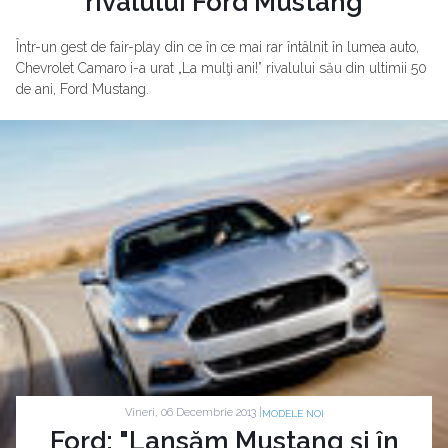
rivalului Ford Mustang
Într-un gest de fair-play din ce în ce mai rar întâlnit în lumea auto,
Chevrolet Camaro i-a urat „La mulţi ani!” rivalului său din ultimii 50
de ani, Ford Mustang.
Vineri, 06 Decembrie 2013 |
MODELE NOI
Ford: "Lansăm Mustang şi în