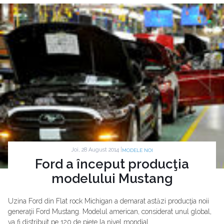
Joi, 28 August 2014 |
MODELE NOI
Ford a început producţia
modelului Mustang
Uzina Ford din Flat rock Michigan a demarat astăzi producţia noii
generaţii Ford Mustang. Modelul american, considerat unul global,
va fi distribuit pe 120 de pieţe la nivel mondial.