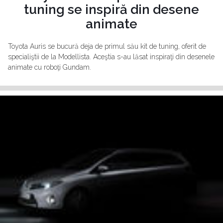
tuning se inspiră din desene
animate
Toyota Auris se bucură deja de primul său kit de tuning, oferit de
specialiştii de la Modellista. Aceştia s-au lăsat inspiraţi din desenele
animate cu roboţi Gundam.