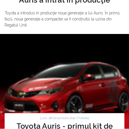
Toyota a introdus în producţie noua generaţie a lui Auris. În primă
fază, noua generaţie a compactei va fi construită la uzina din
Regatul Unit.
Luni, 08 Octombrie 2012 |
TUNING
Toyota Auris - primul kit de