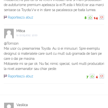
de autoturisme premium apeleaza la ei.Pt asta ii felicit,rar asa marci
serioase ca Toyota.Vw e in stare sa pacaleasca pe toata lumea.
Raportează abuz
8
14
Mitica
la
10.09.2012, 12:00
@Tomson
Mai usor cu preamarirea Toyota. Au si ei minusuri. Spre exemplu
designul si materialele care sunt cu mult sub gramada de bani pe
care o dai pe masina.
Motoarele mi se par ok. Nu fac nimic special, sunt multi producatori
la nivel asemanator sau chiar peste.
Raportează abuz
7
4
Vasilica