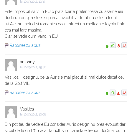
la
10.09.2012, 12:37
Este imposibil sa vi in EU o piata foarte pretentioasa cu asemenea
dude un design sters si parca invechit iar totul nu este la locul
lui.Aici nu includ si romanica daca intrebi un meltean e toyota frate
cea mai tare masina.
Clar se vede cum vand in EU.
Raportează abuz
9
8
antonny
la
10.09.2012, 15:46
Vasilica ....designul de la Auris e mai placut si mai dulce decat cel
de la Golf VII......
Raportează abuz
9
4
Vasilica
la
10.09.2012, 16:08
Din pct tau de vedere.Eu consider Auris design nu prea evoluat dar
si cel de la golf 7 macar la golf stim ca asta e trendul lor(mai putin