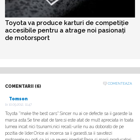
Toyota va produce karturi de competiție
accesibile pentru a atrage noi pasionați
de motorsport
COMENTEAZA
COMENTARII (6)
Tomson
la
10.09.2012, 11:47
Toyota ''make the best cars''.Sincer nu ai ce defecte sa ii gaseste la
marca asta.Se tine atat de tare,si este atat de mult apreciata in toata
lumea incat nici tsunami,nici recall-urile nu au doborato de pe
pozitia de lider.Orice ai incerca sa ii gasesti,sa ii savotezi
motoarele,nu poti ca isi va reveni imediat.Pana si marii producatori