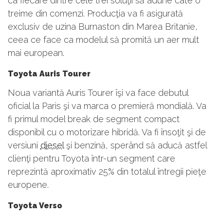
ca fiecare dintre cele trei soluţii să adune câte o
treime din comenzi. Producţia va fi asigurată
exclusiv de uzina Burnaston din Marea Britanie,
ceea ce face ca modelul să promită un aer mult
mai european.
Toyota Auris Tourer
Noua variantă Auris Tourer îşi va face debutul
oficial la Paris şi va marca o premieră mondială. Va
fi primul model break de segment compact
disponibil cu o motorizare hibridă. Va fi însoţit şi de
versiuni
diesel
şi benzină, sperând să aducă astfel
clienţi pentru Toyota într-un segment care
reprezintă aproximativ 25% din totalul întregii pieţe
europene.
Toyota Verso