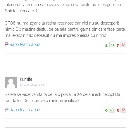
interiorul si cred ca se bazeaza ei pe ceva poate nu intelegem noi
fiintele inferioare :)
GT86 nu ma zgarie la retina recunosc dar nici nu au descoperit
nimic.E o masina destul de banala pentru gama din care face parte,
mai exact nimic deosebit nu ma impresioneaza cu nimic
Raportează abuz
4
7
kumite
la
10.09.2012, 23:37
Baiete,se vede varsta ta de la o posta.La 20 de ani esti necopt.Da
rau de tot..Detii cumva o minune asiatica?
Raportează abuz
0
3