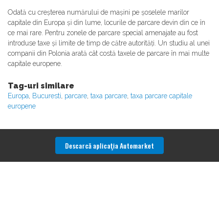
Odată cu creșterea numărului de mașini pe șoselele marilor
capitale din Europa și din lume, locurile de parcare devin din ce în
ce mai rare. Pentru zonele de parcare special amenajate au fost
introduse taxe și limite de timp de către autorități. Un studiu al unei
companii din Polonia arată cât costă taxele de parcare în mai multe
capitale europene.
Tag-uri similare
Europa
,
Bucuresti
,
parcare
,
taxa parcare
,
taxa parcare capitale
europene
Descarcă aplicaţia Automarket