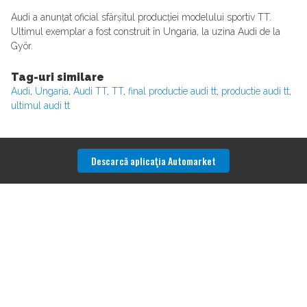
Audi a anunțat oficial sfârșitul producției modelului sportiv TT.
Ultimul exemplar a fost construit în Ungaria, la uzina Audi de la
Györ.
Tag-uri similare
Audi
,
Ungaria
,
Audi TT
,
TT
,
final productie audi tt
,
productie audi tt
,
ultimul audi tt
Descarcă aplicaţia Automarket