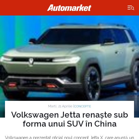
×
Marti, 21 Aprilie |
CONCEPTE
Volkswagen Jetta renaște sub
forma unui SUV în China
Volkswagen a prezentat oficial noul concept Jetta X, care anunță un