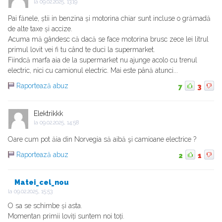
la
09.02.2025, 13:19
Pai fănele, știi in benzina și motorina chiar sunt incluse o grămadă
de alte taxe și accize.
Acuma mă gândesc că dacă se face motorina brusc zece lei litrul
primul lovit vei fi tu când te duci la supermarket.
Fiindcă marfa aia de la supermarket nu ajunge acolo cu trenul
electric, nici cu camionul electric. Mai este până atunci...
Raportează abuz
7
3
Elektrikkk
la
09.02.2025, 14:58
Oare cum pot ăia din Norvegia să aibă şi camioane electrice ?
Raportează abuz
2
1
Matei_cel_nou
la
09.02.2025, 15:53
O sa se schimbe și asta.
Momentan primii loviți suntem noi toți.