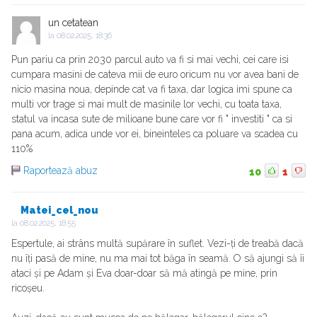
un cetatean
la
08.02.2025, 18:36
Pun pariu ca prin 2030 parcul auto va fi si mai vechi, cei care isi
cumpara masini de cateva mii de euro oricum nu vor avea bani de
nicio masina noua, depinde cat va fi taxa, dar logica imi spune ca
multi vor trage si mai mult de masinile lor vechi, cu toata taxa,
statul va incasa sute de milioane bune care vor fi " investiti " ca si
pana acum, adica unde vor ei, bineinteles ca poluare va scadea cu
110%
Raportează abuz
10
1
Matei_cel_nou
la
08.02.2025, 18:55
Espertule, ai strâns multă supărare în suflet. Vezi-ți de treabă dacă
nu îți pasă de mine, nu ma mai tot băga în seamă. O să ajungi să îi
ataci și pe Adam și Eva doar-doar să mă atingă pe mine, prin
ricoșeu.