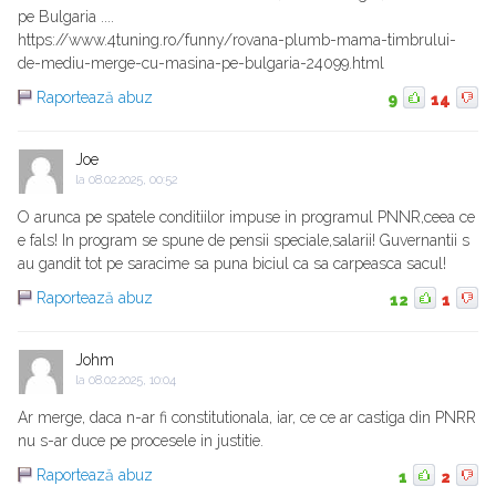
pe Bulgaria ....
https://www.4tuning.ro/funny/rovana-plumb-mama-timbrului-
de-mediu-merge-cu-masina-pe-bulgaria-24099.html
Raportează abuz
9
14
Joe
la
08.02.2025, 00:52
O arunca pe spatele conditiilor impuse in programul PNNR,ceea ce
e fals! In program se spune de pensii speciale,salarii! Guvernantii s
au gandit tot pe saracime sa puna biciul ca sa carpeasca sacul!
Raportează abuz
12
1
Johm
la
08.02.2025, 10:04
Ar merge, daca n-ar fi constitutionala, iar, ce ce ar castiga din PNRR
nu s-ar duce pe procesele in justitie.
Raportează abuz
1
2