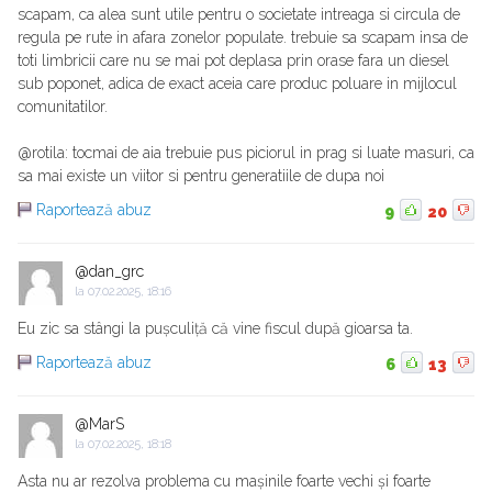
scapam, ca alea sunt utile pentru o societate intreaga si circula de
regula pe rute in afara zonelor populate. trebuie sa scapam insa de
toti limbricii care nu se mai pot deplasa prin orase fara un diesel
sub poponet, adica de exact aceia care produc poluare in mijlocul
comunitatilor.
@rotila: tocmai de aia trebuie pus piciorul in prag si luate masuri, ca
sa mai existe un viitor si pentru generatiile de dupa noi
Raportează abuz
9
20
@dan_grc
la
07.02.2025, 18:16
Eu zic sa stângi la pușculiță că vine fiscul după gioarsa ta.
Raportează abuz
6
13
@MarS
la
07.02.2025, 18:18
Asta nu ar rezolva problema cu mașinile foarte vechi și foarte