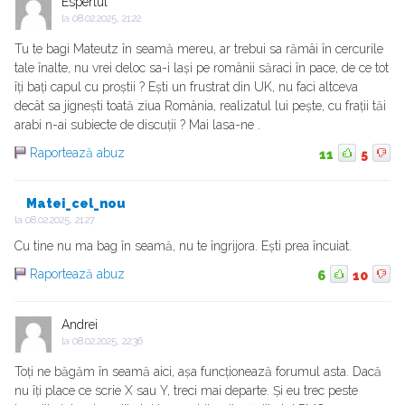
Espertul
la
08.02.2025, 21:22
Tu te bagi Mateutz în seamă mereu, ar trebui sa rămâi în cercurile
tale înalte, nu vrei deloc sa-i lași pe românii săraci în pace, de ce tot
îți bați capul cu proștii ? Ești un frustrat din UK, nu faci altceva
decât sa jignești toată ziua România, realizatul lui pește, cu frații tăi
arabi n-ai subiecte de discuții ? Mai lasa-ne .
Raportează abuz
11
5
Matei_cel_nou
la
08.02.2025, 21:27
Cu tine nu ma bag în seamă, nu te îngrijora. Ești prea încuiat.
Raportează abuz
6
10
Andrei
la
08.02.2025, 22:36
Toți ne băgăm în seamă aici, așa funcționează forumul asta. Dacă
nu îți place ce scrie X sau Y, treci mai departe. Și eu trec peste