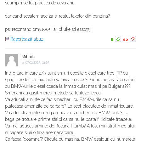
scumpiri se tot practica de ceva ani.
dar cand scoatem acciza si restul taxelor din benzina?
ps: recomand omv100+! iar pt ukeisti esso99!
Raportează abuz
6
12
Mihaita
la
07.02.2025, 21:25
Intr-o tara in care 2/3 sunt sh-uri obosite diesel care trec ITP cu
spagi, credeti ca taxa auto va avea succes? Pai nu fac iarasi cocalarii
cu BMW-urile diesel coada la inmatriculat masini pe Bulgaria???
Smenarii au gasit mereu metode sa fenteze legea.
Va aduceti aminte ce fac smecherii cu BMW-urile ca sa nu
plateasca amenzile de parcare? Le scot placutele de inmatriculare.
Va aduceti aminte cum parcheaza smecherii cu BMW-urile? Le
baga pe trotuare printre stalpi ca sa nu le poata fi ridicate troacele.
Va mai aduceti aminte de Rovana Plumb? A fost ministrul mediului
si bagase si ei o taxa asemanatoare.
Ce facea "doamna"? Circula cu masina, BMW desigur, cu numerele