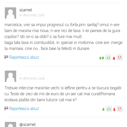
scamel
la
08.02.2025, 13:16
marcelica, vrei sa impui progresul cu forta,prin santaj? omul n-are
bani de masina mai noua, n-are nici de taxa. ii iei painea de la gura
copiilor? stii ce-o sa obtii? o sa fure mai mult.
baga tata taxa in combustibil, in special in motorina, cine are ,merge
la mamaia, cine nu , face baie la fetesti in dunare
Raportează abuz
10
4
..
la
08.02.2025, 13:29
Trebuie interzise masinile vechi si ieftine pentru a se bucura bogatii
cu Tesle de zeci de mii de euro de un aer cat mai curat!Pomana
ecotaxa platita din banii tuturor cat mai e?
Raportează abuz
2
5
@scamel