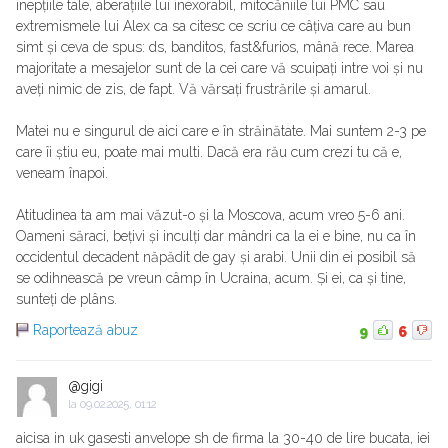
inepțiile tale, aberațiile lui inexorabil, mitocăniile lui PMC sau
extremismele lui Alex ca sa citesc ce scriu ce câțiva care au bun
simt și ceva de spus: ds, banditos, fast&furios, mână rece. Marea
majoritate a mesajelor sunt de la cei care vă scuipați intre voi și nu
aveți nimic de zis, de fapt. Vă vărsați frustrările și amarul.
Matei nu e singurul de aici care e în străinătate. Mai suntem 2-3 pe
care îi știu eu, poate mai multi. Dacă era rău cum crezi tu că e,
veneam înapoi.
Atitudinea ta am mai văzut-o și la Moscova, acum vreo 5-6 ani.
Oameni săraci, bețivi și inculți dar mândri ca la ei e bine, nu ca în
occidentul decadent năpădit de gay și arabi. Unii din ei posibil să
se odihnească pe vreun câmp în Ucraina, acum. Și ei, ca și tine,
sunteți de plâns.
Raportează abuz
9
6
@gigi
la
09.02.2025, 01:12
aicisa in uk gasesti anvelope sh de firma la 30-40 de lire bucata, iei