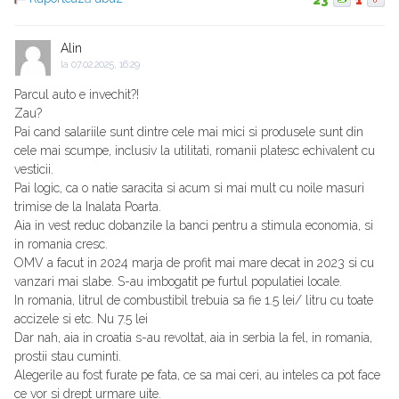
23
1
Alin
la
07.02.2025, 16:29
Parcul auto e invechit?!
Zau?
Pai cand salariile sunt dintre cele mai mici si produsele sunt din
cele mai scumpe, inclusiv la utilitati, romanii platesc echivalent cu
vesticii.
Pai logic, ca o natie saracita si acum si mai mult cu noile masuri
trimise de la Inalata Poarta.
Aia in vest reduc dobanzile la banci pentru a stimula economia, si
in romania cresc.
OMV a facut in 2024 marja de profit mai mare decat in 2023 si cu
vanzari mai slabe. S-au imbogatit pe furtul populatiei locale.
In romania, litrul de combustibil trebuia sa fie 1.5 lei/ litru cu toate
accizele si etc. Nu 7.5 lei
Dar nah, aia in croatia s-au revoltat, aia in serbia la fel, in romania,
prostii stau cuminti.
Alegerile au fost furate pe fata, ce sa mai ceri, au inteles ca pot face
ce vor si drept urmare uite.