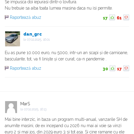
Se impusca doi iepurasi dintr-o lovitura.
Nu trebuie sa aiba toata lumea masina daca nu isi permite.
Raportează abuz
17
61
dan_grc
la
07.02.2025, 16:01
Eu as pune 10.000 euro, nu 5000, intr-un an scapi și de camioane,
basculante, tot, va fi liniște și cer curat, ca-n pandemie .
Raportează abuz
30
17
MarS
la
07.02.2025, 16:13
Mai bine interzic, in baza un program multi-anual, vanzarile SH de
anumite masini, de ex incepand cu 2026 nu mai ai voie sa vinzi
euro 2 si mai jos, din 2029 euro 3 si tot asa. Si cine ramane cu ele