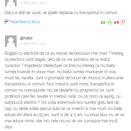
la
08.02.2025, 14:11
Dacă e atât de sărac se poate deplasa cu transportul în comun.
Raportează abuz
11
10
@hater
la
08.02.2025, 14:24
Bogații cu electrice de ce au nevoie de bonusuri mai mari ? Înțeleg
ca electricii sunt bogați, deci de ce vor pomană de la restul
săracilor ? Impotenții intelectuali ca tine nu înțeleg ca nu toată
lumea trăiește în orașe mari, nu toată lumea muncește în oraș,
mulți fac naveta, sunt o grămadă de locuri de muncă in afara ariei
transportulu in comun, fără mașină sunt morți, transportul în
comun nu corespunde nici pe departe cu programul lor, sunt
profesori care fac naveta în mediul rural, cu ce crezi ca ajung, cu
autobuzul electric ? Voi ăștia extremiștii eco sunteți greu tare de
cap, cu ideile astea parcul auto se va invechi si mai mult, nu toate
aduse din afara au 15 ani, sunt si de 4-5 ani, cu noua taxă nu se va
mai aduce nimic, dar nici cele noi nu se vor cumpăra mai mult,
oilor .