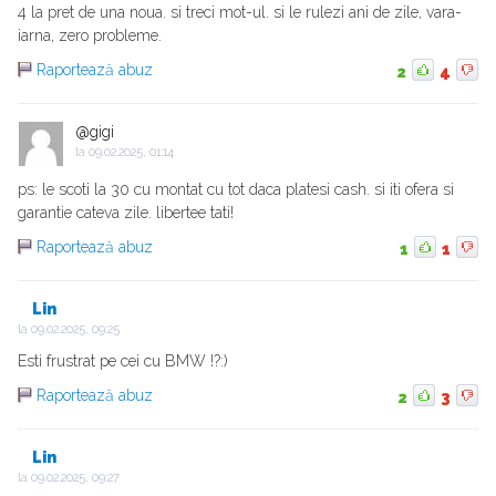
4 la pret de una noua. si treci mot-ul. si le rulezi ani de zile, vara-
iarna, zero probleme.
Raportează abuz
2
4
@gigi
la
09.02.2025, 01:14
ps: le scoti la 30 cu montat cu tot daca platesi cash. si iti ofera si
garantie cateva zile. libertee tati!
Raportează abuz
1
1
Lin
la
09.02.2025, 09:25
Esti frustrat pe cei cu BMW !?:)
Raportează abuz
2
3
Lin
la
09.02.2025, 09:27