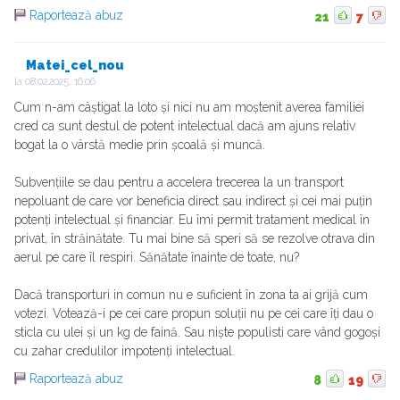
Raportează abuz
21
7
Matei_cel_nou
la
08.02.2025, 16:06
Cum n-am câștigat la loto și nici nu am moștenit averea familiei
cred ca sunt destul de potent intelectual dacă am ajuns relativ
bogat la o vârstă medie prin școală și muncă.
Subvențiile se dau pentru a accelera trecerea la un transport
nepoluant de care vor beneficia direct sau indirect și cei mai puțin
potenți intelectual și financiar. Eu îmi permit tratament medical în
privat, în străinătate. Tu mai bine să speri să se rezolve otrava din
aerul pe care îl respiri. Sănătate înainte de toate, nu?
Dacă transporturi in comun nu e suficient în zona ta ai grijă cum
votezi. Votează-i pe cei care propun soluții nu pe cei care îți dau o
sticla cu ulei și un kg de faină. Sau niște populisti care vând gogoși
cu zahar credulilor impotenți intelectual.
Raportează abuz
8
19