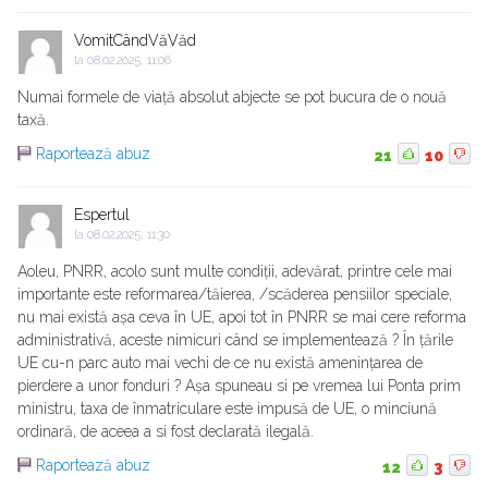
VomitCândVăVăd
la
08.02.2025, 11:06
Numai formele de viață absolut abjecte se pot bucura de o nouă
taxă.
Raportează abuz
21
10
Espertul
la
08.02.2025, 11:30
Aoleu, PNRR, acolo sunt multe condiții, adevărat, printre cele mai
importante este reformarea/tăierea, /scăderea pensiilor speciale,
nu mai există așa ceva în UE, apoi tot în PNRR se mai cere reforma
administrativă, aceste nimicuri când se implementează ? În țările
UE cu-n parc auto mai vechi de ce nu există amenințarea de
pierdere a unor fonduri ? Așa spuneau si pe vremea lui Ponta prim
ministru, taxa de înmatriculare este impusă de UE, o minciună
ordinară, de aceea a si fost declarată ilegală.
Raportează abuz
12
3