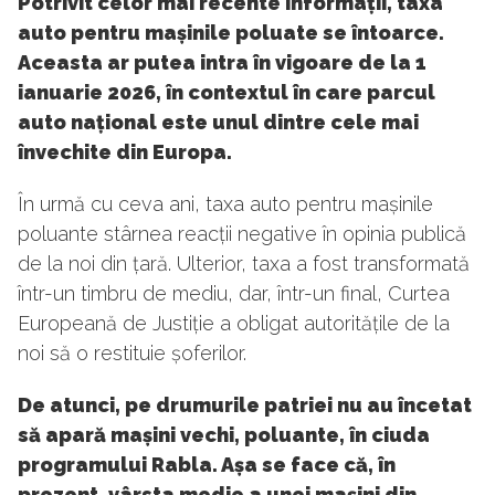
Potrivit celor mai recente informații, taxa
auto pentru mașinile poluate se întoarce.
Aceasta ar putea intra în vigoare de la 1
ianuarie 2026, în contextul în care parcul
auto național este unul dintre cele mai
învechite din Europa.
În urmă cu ceva ani, taxa auto pentru mașinile
poluante stârnea reacții negative în opinia publică
de la noi din țară. Ulterior, taxa a fost transformată
într-un timbru de mediu, dar, într-un final, Curtea
Europeană de Justiție a obligat autoritățile de la
noi să o restituie șoferilor.
De atunci, pe drumurile patriei nu au încetat
să apară mașini vechi, poluante, în ciuda
programului Rabla. Așa se face că, în
prezent, vârsta medie a unei mașini din