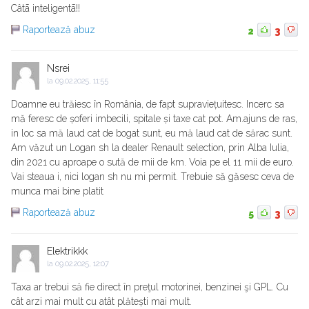
Câtā inteligentā!!
Raportează abuz
2
3
Nsrei
la
09.02.2025, 11:55
Doamne eu trăiesc în România, de fapt supraviețuitesc. Incerc sa
mă feresc de șoferi imbecili, spitale și taxe cat pot. Am.ajuns de ras,
in loc sa mă laud cat de bogat sunt, eu mă laud cat de sărac sunt.
Am văzut un Logan sh la dealer Renault selection, prin Alba Iulia,
din 2021 cu aproape o sută de mii de km. Voia pe el 11 mii de euro.
Vai steaua i, nici logan sh nu mi permit. Trebuie să găsesc ceva de
munca mai bine platit
Raportează abuz
5
3
Elektrikkk
la
09.02.2025, 12:07
Taxa ar trebui să fie direct în preţul motorinei, benzinei şi GPL. Cu
cât arzi mai mult cu atât plătești mai mult.