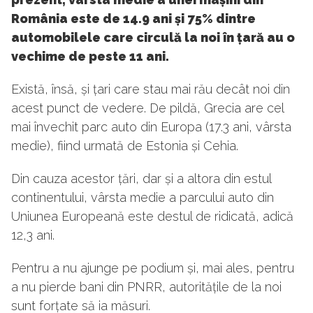
România este de 14.9 ani și 75% dintre
automobilele care circulă la noi în țară au o
vechime de peste 11 ani.
Există, însă, și țari care stau mai rău decât noi din
acest punct de vedere. De pildă, Grecia are cel
mai învechit parc auto din Europa (17.3 ani, vârsta
medie), fiind urmată de Estonia și Cehia.
Din cauza acestor țări, dar și a altora din estul
continentului, vârsta medie a parcului auto din
Uniunea Europeană este destul de ridicată, adică
12,3 ani.
Pentru a nu ajunge pe podium și, mai ales, pentru
a nu pierde bani din PNRR, autoritățile de la noi
sunt forțate să ia măsuri.