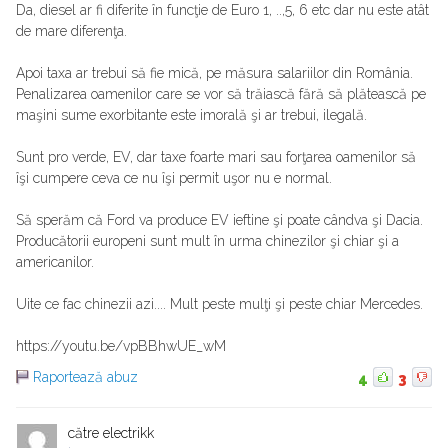
Da, diesel ar fi diferite în funcţie de Euro 1, ..,5, 6 etc dar nu este atât
de mare diferenţa.
Apoi taxa ar trebui să fie mică, pe măsura salariilor din România.
Penalizarea oamenilor care se vor să trăiască fără să plătească pe
maşini sume exorbitante este imorală şi ar trebui, ilegală.
Sunt pro verde, EV, dar taxe foarte mari sau forţarea oamenilor să
îşi cumpere ceva ce nu îşi permit uşor nu e normal.
Să sperăm că Ford va produce EV ieftine şi poate cândva şi Dacia.
Producătorii europeni sunt mult în urma chinezilor şi chiar şi a
americanilor.
Uite ce fac chinezii azi.... Mult peste mulţi şi peste chiar Mercedes.
https://youtu.be/vpBBhwUE_wM
Raportează abuz
4
3
către electrikk