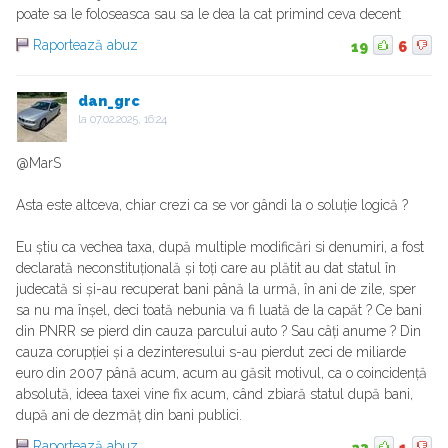
poate sa le foloseasca sau sa le dea la cat primind ceva decent
Raportează abuz
19
6
dan_grc
la
07.02.2025, 16:24
@MarS
Asta este altceva, chiar crezi ca se vor gândi la o soluție logică ?
Eu știu ca vechea taxa, după multiple modificări si denumiri, a fost
declarată neconstituțională și toți care au plătit au dat statul în
judecată si și-au recuperat bani până la urmă, în ani de zile, sper
sa nu ma înșel, deci toată nebunia va fi luată de la capăt ? Ce bani
din PNRR se pierd din cauza parcului auto ? Sau câți anume ? Din
cauza corupției și a dezinteresului s-au pierdut zeci de miliarde
euro din 2007 până acum, acum au găsit motivul, ca o coincidență
absolută, ideea taxei vine fix acum, când zbiară statul după bani,
după ani de dezmăț din bani publici.
Raportează abuz