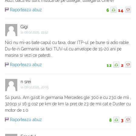
Auzi, dacă eu sunt musca de pe bălegar, bălegarul cine e?
Raportează abuz
6
14
Gigi
la
08.02.2025, 19:52
Nici nu mi-as bate capul cu taxa, doar ITP-ul pe bune si adio rable.
Du-te-n Germania sa faci TUV-ul cu anvelope de 15-20 ani pe
masina si vezi ce patesti..
Raportează abuz
12
2
n srei
la
08.02.2025, 20:05
Să pună. Am găsit în germania Mercedes gle 300 e cu 230 de mii ,
320cp și 16 g co2 pe km de km la preț de 23 de mii cat e Duster cu
motor de 1.0
Raportează abuz
8
3