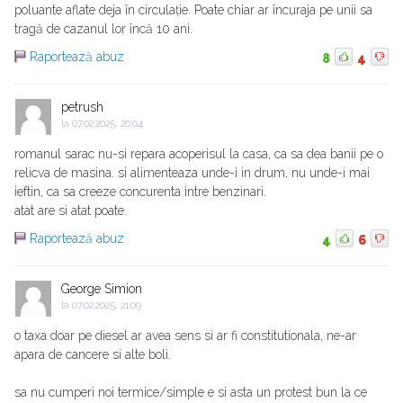
poluante aflate deja în circulație. Poate chiar ar încuraja pe unii sa
tragă de cazanul lor încă 10 ani.
Raportează abuz
8
4
petrush
la
07.02.2025, 20:04
romanul sarac nu-si repara acoperisul la casa, ca sa dea banii pe o
relicva de masina. si alimenteaza unde-i in drum, nu unde-i mai
ieftin, ca sa creeze concurenta intre benzinari.
atat are si atat poate.
Raportează abuz
4
6
George Simion
la
07.02.2025, 21:09
o taxa doar pe diesel ar avea sens si ar fi constitutionala, ne-ar
apara de cancere si alte boli.
sa nu cumperi noi termice/simple e si asta un protest bun la ce