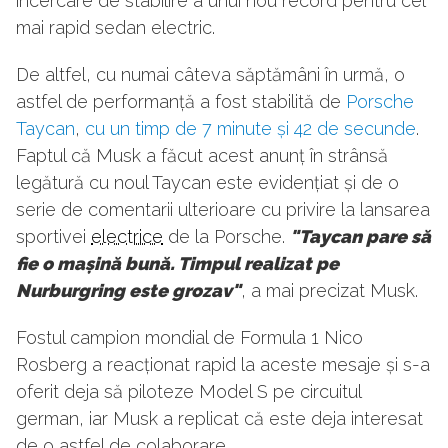
încercare de stabilire a unui nou record pentru cel
mai rapid sedan electric.
De altfel, cu numai câteva săptămâni în urmă, o
astfel de performanță a fost stabilită de
Porsche
Taycan
,
cu un timp de 7 minute și 42 de secunde
.
Faptul că Musk a făcut acest anunț în strânsă
legătură cu noul Taycan este evidențiat și de o
serie de comentarii ulterioare cu privire la lansarea
sportivei
electrice
de la Porsche.
"Taycan pare să
fie o mașină bună. Timpul realizat pe
Nurburgring este grozav"
, a mai precizat Musk.
Fostul campion mondial de Formula 1 Nico
Rosberg a reacționat rapid la aceste mesaje și s-a
oferit deja să piloteze Model S pe circuitul
german, iar Musk a replicat că este deja interesat
de o astfel de colaborare.