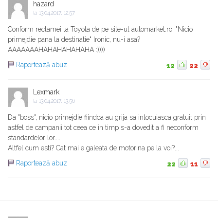
hazard
la
13.04.2017, 12:57
Conform reclamei la Toyota de pe site-ul automarket.ro: "Nicio
primejdie pana la destinatie" Ironic, nu-i asa?
AAAAAAAHAHAHAHAHAHA :))))
Raportează abuz
12
22
Lexmark
la
13.04.2017, 13:56
Da "boss", nicio primejdie fiindca au grija sa inlocuiasca gratuit prin
astfel de campanii tot ceea ce in timp s-a dovedit a fi neconform
standardelor lor....
Altfel cum esti? Cat mai e galeata de motorina pe la voi?...
Raportează abuz
22
11