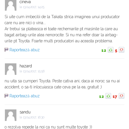
cineva
la
13.04.2017, 14:25
Si uite cum imbecilii de la Takata strica imaginea unui producator
care nu are nici o vina...
Ar trebui sa plateasca ei toate rechemarile pt masinile la care au
bagat airbag-urile alea nenorocite. Si nu ma refer doar la airbag-
urile pt Toyota. Foarte multi producatori au aceasta problema.
Raportează abuz
12
5
hazard
la
13.04.2017, 15:56
nu uita sa cumperi Toyota. Peste cativa ani, daca ai noroc sa nu ai
accident, o sa-ti inlocuiasca cate ceva pe la ea, gratuit ;)
Raportează abuz
12
17
sandu
la
13.04.2017, 16:30
o rezolva repede la noi ca nu sunt multe toyote :))