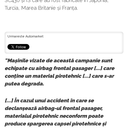
SC430 și IS care au fost fabricate în Japonia,
Turcia, Marea Britanie și Franța.
Urmareste Automarket
"Mașinile vizate de această campanie sunt
echipate cu airbag frontal pasager [...] care
conține un material pirotehnic [...] care s-ar
putea degrada.
[...] În cazul unui accident în care se
declanșează airbag-ul frontal pasager,
materialul pirotehnic neconform poate
produce spargerea capsei pirotehnice și