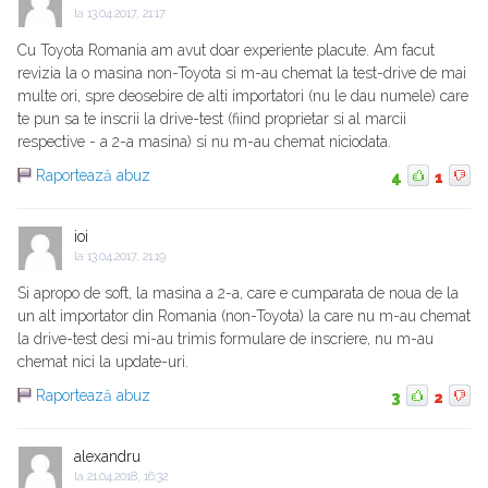
la
13.04.2017, 21:17
Cu Toyota Romania am avut doar experiente placute. Am facut
revizia la o masina non-Toyota si m-au chemat la test-drive de mai
multe ori, spre deosebire de alti importatori (nu le dau numele) care
te pun sa te inscrii la drive-test (fiind proprietar si al marcii
respective - a 2-a masina) si nu m-au chemat niciodata.
Raportează abuz
4
1
ioi
la
13.04.2017, 21:19
Si apropo de soft, la masina a 2-a, care e cumparata de noua de la
un alt importator din Romania (non-Toyota) la care nu m-au chemat
la drive-test desi mi-au trimis formulare de inscriere, nu m-au
chemat nici la update-uri.
Raportează abuz
3
2
alexandru
la
21.04.2018, 16:32