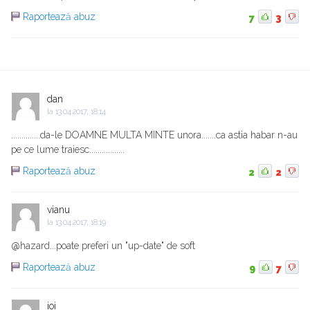
Raportează abuz
7
3
dan
la
13.04.2017, 18:14
..............da-le DOAMNE MULTA MINTE unora.......ca astia habar n-au
pe ce lume traiesc.................
Raportează abuz
2
2
vianu
la
13.04.2017, 18:19
@hazard...poate preferi un "up-date" de soft
Raportează abuz
9
7
ioi