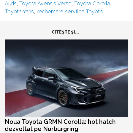
Auris
,
Toyota Avensis Verso
,
Toyota Corolla
,
Toyota Yaris
,
rechemare servfice Toyota
CITEŞTE ŞI...
Noua Toyota GRMN Corolla: hot hatch
dezvoltat pe Nurburgring