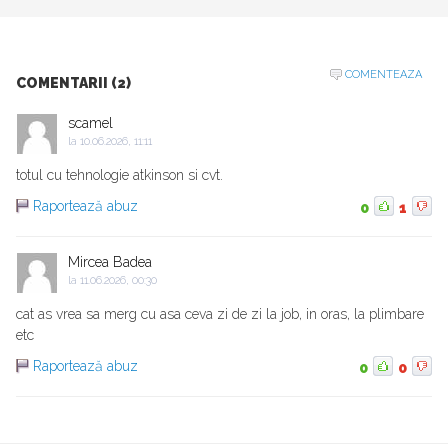
COMENTEAZA
COMENTARII (2)
scamel
la
10.06.2026, 11:11
totul cu tehnologie atkinson si cvt.
Raportează abuz
0
1
Mircea Badea
la
11.06.2026, 00:30
cat as vrea sa merg cu asa ceva zi de zi la job, in oras, la plimbare
etc
Raportează abuz
0
0