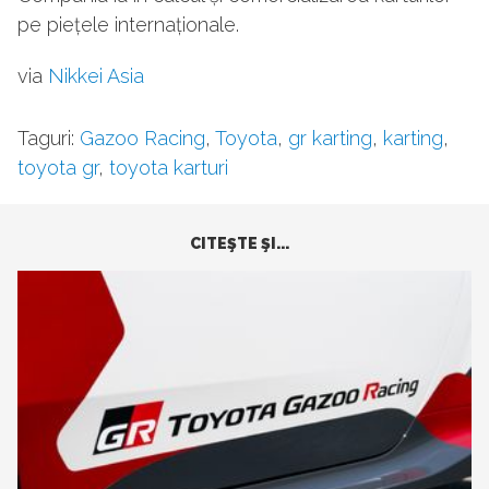
pe piețele internaționale.
via
Nikkei Asia
Taguri:
Gazoo Racing
,
Toyota
,
gr karting
,
karting
,
toyota gr
,
toyota karturi
CITEŞTE ŞI...