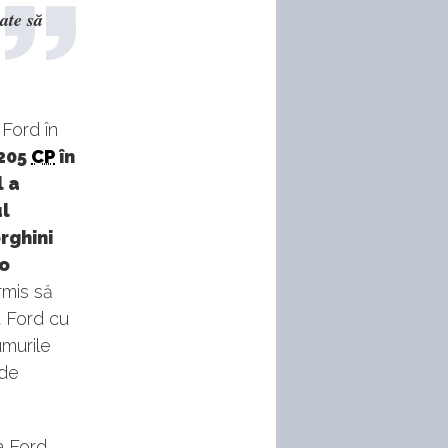
oate să
Ford în
 205
CP
în
l a
ul
rghini
 o
rmis să
 Ford cu
umurile
 de
a Ford