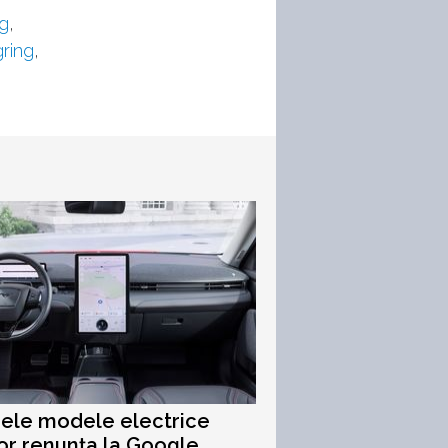
g
,
ring
,
rele modele electrice
or renunța la Google