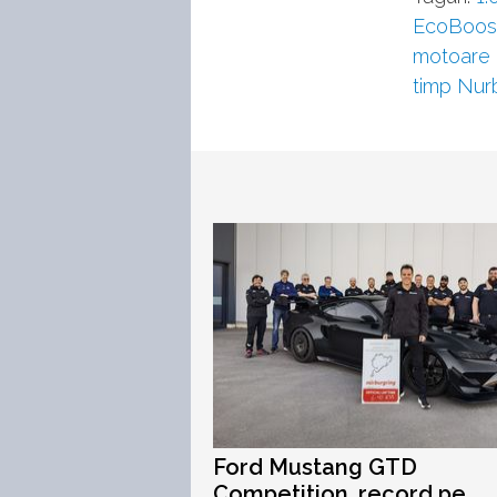
EcoBoos
motoare
timp Nur
Ford Mustang GTD
Competition, record pe