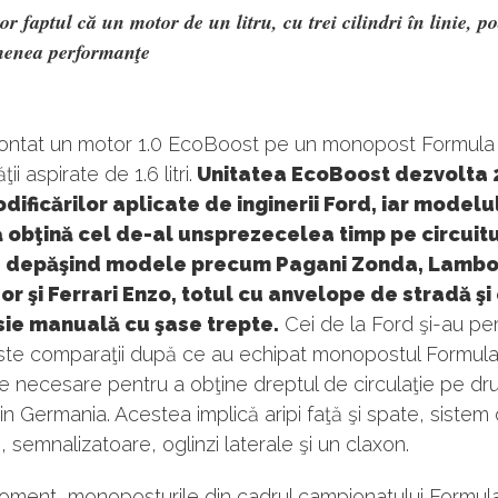
or faptul că un motor de un litru, cu trei cilindri în linie, p
menea performanţe
ntat un motor 1.0 EcoBoost pe un monopost Formula 
ţii aspirate de 1.6 litri.
Unitatea EcoBoost dezvolta
ificărilor aplicate de inginerii Ford, iar modelu
ă obţină cel de-al unsprezecelea timp pe circuit
 depăşind modele precum Pagani Zonda, Lambo
r şi Ferrari Enzo, totul cu anvelope de stradă şi
sie manuală cu şase trepte.
Cei de la Ford şi-au pe
ste comparaţii după ce au echipat monopostul Formula
e necesare pentru a obţine dreptul de circulaţie pe dr
in Germania. Acestea implică aripi faţă şi spate, sistem
 , semnalizatoare, oglinzi laterale şi un claxon.
oment, monoposturile din cadrul campionatului Formul