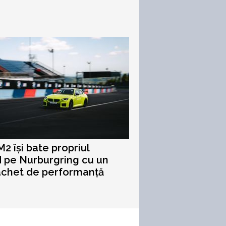
 își bate propriul
 pe Nurburgring cu un
achet de performanță