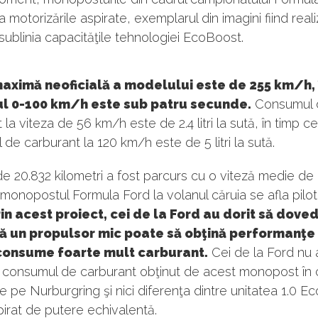
a motorizările aspirate, exemplarul din imagini fiind real
sublinia capacităţile tehnologiei EcoBoost.
aximă neoficială a modelului este de 255 km/h, 
ul 0-100 km/h este sub patru secunde.
Consumul 
 la viteza de 56 km/h este de 2.4 litri la sută, în timp ce
de carburant la 120 km/h este de 5 litri la sută.
 de 20.832 kilometri a fost parcurs cu o viteză medie de
onopostul Formula Ford la volanul căruia se afla pilot
in acest proiect, cei de la Ford au dorit să dov
că un propulsor mic poate să obţină performanţe
 consume foarte mult carburant.
Cei de la Ford nu 
t consumul de carburant obţinut de acest monopost în 
de pe Nurburgring şi nici diferenţa dintre unitatea 1.0 E
pirat de putere echivalentă.