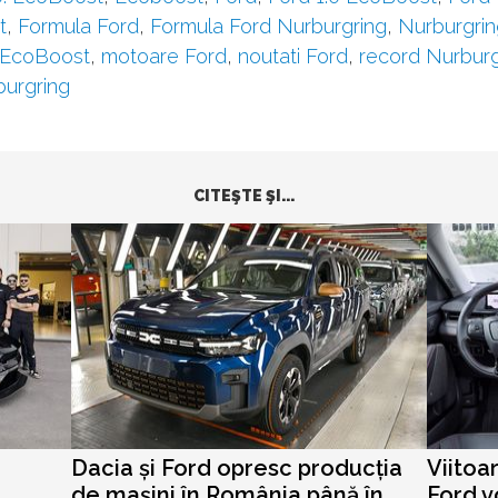
t
,
Formula Ford
,
Formula Ford Nurburgring
,
Nurburgrin
 EcoBoost
,
motoare Ford
,
noutati Ford
,
record Nurburg
burgring
CITEŞTE ŞI...
Dacia și Ford opresc producția
Viitoa
de mașini în România până în
Ford v