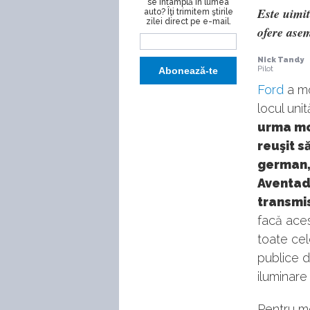
se întâmplă în lumea
Este uimit
auto? Îţi trimitem ştirile
zilei direct pe e-mail.
ofere ase
Nick Tandy
Pilot
Ford
a mo
locul unită
urma mod
reuşit s
german,
Aventado
transmi
facă ace
toate cel
publice d
iluminare
Pentru m