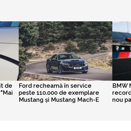
it de
Ford recheamă în service
BMW M2
 "Mai
peste 110.000 de exemplare
record
Mustang și Mustang Mach-E
nou p