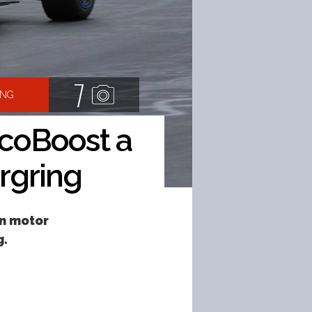
7
ING
coBoost a
rgring
un motor
g.