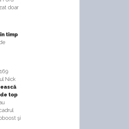
izat doar
în timp
de
 169
ul Nick
edească
 de top
au
cadrul
coboost şi