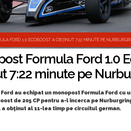
LA FORD 1.0 ECOBOOST A OBŢINUT 7:22 MINUTE PE NURBURGR
ost Formula Ford 1.0 E
ut 7:22 minute pe Nurbu
ii Ford au echipat un monopost Formula Ford cu 
oost de 205 CP pentru a-l încerca pe Nurburgrin
a obţinut al 11-lea timp pe circuitul german.