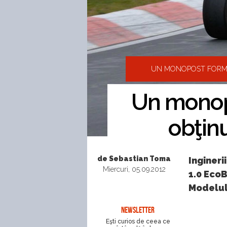
UN MONOPOST FORMU
Un monop
obţin
de Sebastian Toma
Inginer
Miercuri, 05.09.2012
1.0 EcoB
Modelul 
NEWSLETTER
Eşti curios de ceea ce