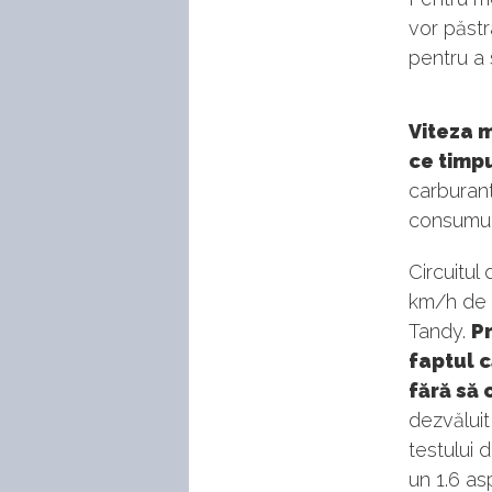
vor păstr
pentru a 
Viteza m
ce timp
carburant
consumul 
Circuitul
km/h de m
Tandy.
Pr
faptul 
fără să
dezvălui
testului 
un 1.6 as