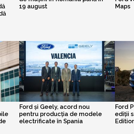
dă
19 august
Maps
dă
Ford și Geely, acord nou
Ford 
ile
pentru producția de modele
ediții 
 de
electrificate în Spania
Editio