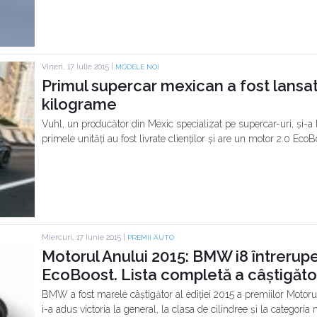
Vineri, 17 Iulie 2015 |
MODELE NOI
Primul supercar mexican a fost lansat
kilograme
Vuhl, un producător din Mexic specializat pe supercar-uri, și-
primele unități au fost livrate clienților și are un motor 2.0 Eco
Miercuri, 17 Iunie 2015 |
PREMII AUTO
Motorul Anului 2015: BMW i8 întrerupe și
EcoBoost. Lista completă a câștigător
BMW a fost marele câștigător al ediției 2015 a premiilor Motorul
i-a adus victoria la general, la clasa de cilindree și la categoria