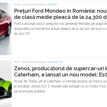
Vineri, 19 Decembrie 2014 |
INTERN
Preţuri Ford Mondeo în România: nou
de clasă medie pleacă de la 24.300 
Ford a anunţat astăzi preţurile noii generaţii Mondeo pe piaţa d
disponibilă la momentul actual pleacă de la 24.300 de euro cu
de 160 CP.
Marti, 02 Septembrie 2014 |
MODELE NOI
Zenos, producătorul de supercar-uri înf
Caterham, a lansat un nou model: E10
Ansar Ali, fostul şef al Caterham, a înfiinţat propria sa marcă a
al acesteia, Zenos E10 S. Acesta este echipat cu un motor Ford E
pe drumurile publice.