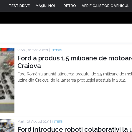
TEST DRIVE
MAŞINI NOI
RETRO
VERIFICĂ ISTORIC VEHICUL
Vineri, 12 Martie 2021 |
INTERN
Ford a produs 1.5 milioane de motoar
Craiova
Ford România anunță atingerea pragului de 1.5 milioane de moto
uzina din Craiova, de la lansarea producției acestuia în 2012.
Marti, 27 August 2019 |
INTERN
Ford introduce roboți colaborativi la 