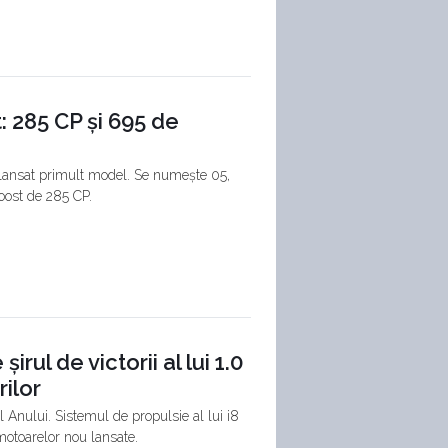
: 285 CP și 695 de
a lansat primult model. Se numește 05,
Boost de 285 CP.
rul de victorii al lui 1.0
ilor
 Anului. Sistemul de propulsie al lui i8
 motoarelor nou lansate.