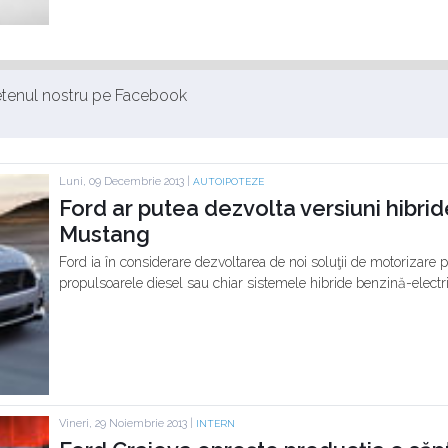
ietenul nostru pe Facebook
Luni, 09 Decembrie 2013 |
AUTOIPOTEZE
Ford ar putea dezvolta versiuni hibride
Mustang
Ford ia în considerare dezvoltarea de noi soluţii de motorizar
propulsoarele diesel sau chiar sistemele hibride benzină-electri
Vineri, 29 Noiembrie 2013 |
INTERN