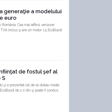
a generaţie a modelului
de euro
in România. Cea mai ieftină versiune
 TVA inclus şi are un motor 1.5 EcoBoost
iinţat de fostul şef al
 S
uto şi a prezentat cel de-al doilea model
coBoost de 2.0 litri şi poate fi condus