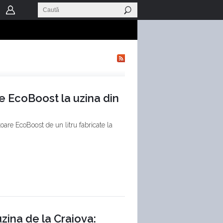
e EcoBoost la uzina din
are EcoBoost de un litru fabricate la
uzina de la Craiova: