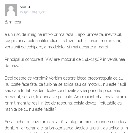
vianu
la
19.12.2014, 15:18
@mircea
e un risc de imagine intr-o prima faza.... apoi urmeaza, inevitabil,
suspiciunea potentialilor clienti, refuzul achizitionarii motorizarii,
versiunii de echipare, a modelelor si mai departe a marcii.
Principalul concurent, VW are motorul de 1,4L-125CP in versiunea
de baza.
Deci despre ce vorbim? Vorbim despre ideea preconceputa ca 1L
nu poate face fata, ca turbina se strica sau ca motorul nu este fiabil
sau ca e fortat. Evident toate concluziile astea prind la populatie,
romanul, se stie, le cunoaste pe toate. Am mai intrebat odata si am
primit manute rosii in loc de raspuns: exista dovezi irefutabile ca
rasnita de 1L nu este fiabila?
Si sa inchei: in cazul in care ar fi sa aleg un break mondeo nu ideea
de 1L m-ar deranja ci submotorizarea. Acelasi lucru l-as aplica si in