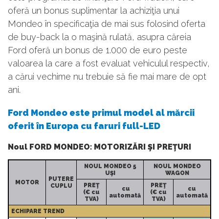
oferă un bonus suplimentar la achiziţia unui
Mondeo în specificaţia de mai sus folosind oferta
de buy-back la o maşină rulată, asupra căreia
Ford oferă un bonus de 1.000 de euro peste
valoarea la care a fost evaluat vehiculul respectiv,
a cărui vechime nu trebuie să fie mai mare de opt
ani.
Ford Mondeo este primul model al mărcii
oferit în Europa cu faruri full-LED
Noul FORD MONDEO: MOTORIZĂRI ŞI PREŢURI
NOUL MONDEO 5
NOUL MONDEO
UŞI
WAGON
PUTERE
MOTOR
PREŢ
PREŢ
CUPLU
cu
cu
(€ cu
(€ cu
automată
automată
TVA)
TVA)
ECHIPARE TREND