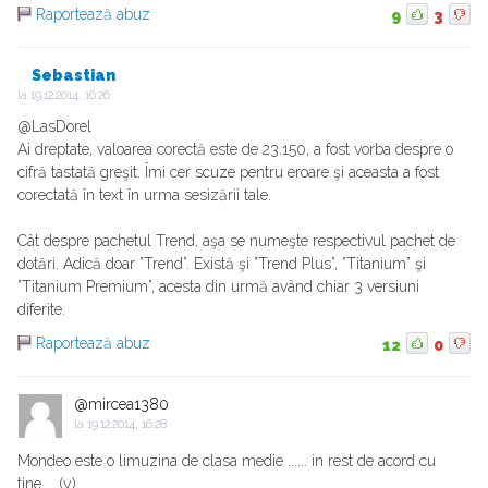
Raportează abuz
9
3
Sebastian
la
19.12.2014, 16:26
@LasDorel
Ai dreptate, valoarea corectă este de 23.150, a fost vorba despre o
cifră tastată greşit. Îmi cer scuze pentru eroare şi aceasta a fost
corectată în text în urma sesizării tale.
Cât despre pachetul Trend, aşa se numeşte respectivul pachet de
dotări. Adică doar ”Trend”. Există şi ”Trend Plus”, ”Titanium” şi
”Titanium Premium”, acesta din urmă având chiar 3 versiuni
diferite.
Raportează abuz
12
0
@mircea1380
la
19.12.2014, 16:28
Mondeo este o limuzina de clasa medie ...... in rest de acord cu
tine.... (y)