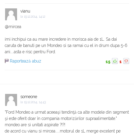
vianu
la
19.12.2014, 14:12
@mircea
imi inchipui ca au mare incredere in morisca aia de 1L. Sa dai
caruta de banuti pe un Mondeo si sa ramai cu el in drum dupa 5-6
ani....asta e risc pentru Ford.
Raportează abuz
15
1
someone
la
19.12.2014, 14:43
"Ford Mondeo a urmat aceeaşi tendinţă ca alte modele din segment
şi este oferit doar în compania motorizărilor supraalimentate."
mondeo are si unitati aspirate ?!?!
de acord cu vianu si mircea.....motorul de 1L merge excelent pe