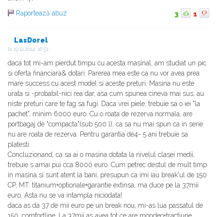
Raportează abuz
3
1
LasDorel
la
19.12.2014, 16:51
daca tot mi-am pierdut timpu cu acesta masinal, am studiat un pic
si oferta financiara& dotari. Parerea mea este ca nu vor avea prea
mare success cu acest model si aceste preturi. Masina nu este
urata si -probabil-nici rea dar, asa cum spunea cineva mai sus, au
niste preturi care te fag sa fugi. Daca vrei piele, trebuie sa o iei "la
pachet", minim 6000 euro. Cu o roata de rezerva normala, are
portbagaj de "compacta"(sub 500 l), ca sa nu mai spun ca in serie
nu are roata de rezerva. Pentru garantia de4- 5 ani trebuie sa
platesti
Concluzionand, ca sa ai o masina dotata la nivelul clasei medii,
trebuie s amai pui cca 8000 euro. Cum petrec destul de mult timp
in masina si sunt atent la bani, presupun ca imi iau break'ul de 150
CP, MT: titanium+optionale+garantie extinsa, ma duce pe la 37mii
euro. Asta nu se va intampla niciodata!
daca as da 37 de mii euro pe un break nou, mi-as lua passatul de
150, comfortline. La 37mii as avea tot ce are mondeo+tractiune