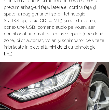
standard ale acestui model enumeră elemente
precum aribag-uri faţă, laterale, cortină faţă şi
spate, airbag genunchi şofer, tehnologie
Start&Stop, radio CD cu MP3 şi opt difuzoare,
conexiune USB, comenzi audio pe volan, aer
condiţionat automat cu reglare separată pe două
zone, pilot automat, volan şi schimbător de viteze
îmbrăcate în piele şi
lumini de zi
cu tehnologie
LED
.