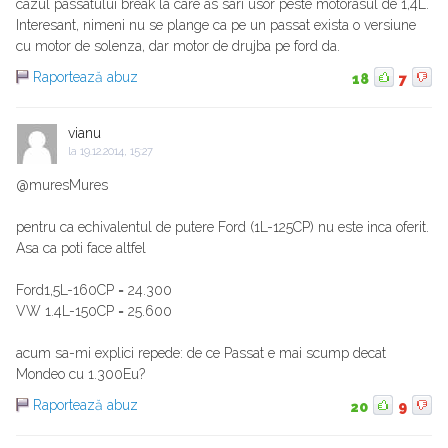
cazul passatului break la care as sari usor peste motorasul de 1,4L.
Interesant, nimeni nu se plange ca pe un passat exista o versiune
cu motor de solenza, dar motor de drujba pe ford da.
Raportează abuz
18
7
vianu
la
19.12.2014, 15:27
@muresMures
pentru ca echivalentul de putere Ford (1L-125CP) nu este inca oferit.
Asa ca poti face altfel
Ford1,5L-160CP = 24.300
VW 1.4L-150CP = 25.600
acum sa-mi explici repede: de ce Passat e mai scump decat
Mondeo cu 1.300Eu?
Raportează abuz
20
9