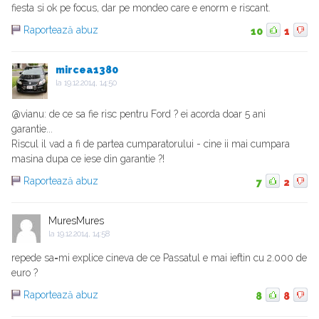
fiesta si ok pe focus, dar pe mondeo care e enorm e riscant.
Raportează abuz
10
1
mircea1380
la
19.12.2014, 14:50
@vianu: de ce sa fie risc pentru Ford ? ei acorda doar 5 ani
garantie...
Riscul il vad a fi de partea cumparatorului - cine ii mai cumpara
masina dupa ce iese din garantie ?!
Raportează abuz
7
2
MuresMures
la
19.12.2014, 14:58
repede sa=mi explice cineva de ce Passatul e mai ieftin cu 2.000 de
euro ?
Raportează abuz
8
8