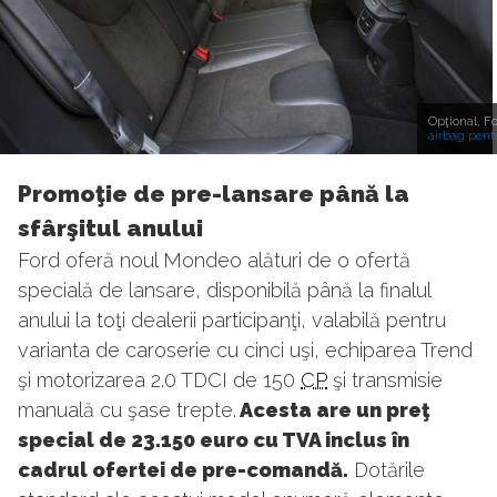
Opţional, F
airbag pentr
Promoţie de pre-lansare până la
sfârşitul anului
Ford oferă noul Mondeo alături de o ofertă
specială de lansare, disponibilă până la finalul
anului la toţi dealerii participanţi, valabilă pentru
varianta de caroserie cu cinci uşi, echiparea Trend
şi motorizarea 2.0 TDCI de 150
CP
şi transmisie
manuală cu şase trepte.
Acesta are un preţ
special de 23.150 euro cu TVA inclus în
cadrul ofertei de pre-comandă.
Dotările