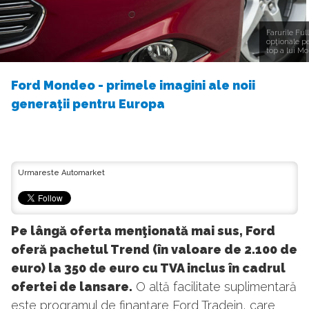
Farurile Fu
opţionale p
top a lui M
Ford Mondeo - primele imagini ale noii
generaţii pentru Europa
Urmareste Automarket
Pe lângă oferta menţionată mai sus, Ford
oferă pachetul Trend (în valoare de 2.100 de
euro) la 350 de euro cu TVA inclus în cadrul
ofertei de lansare.
O altă facilitate suplimentară
este programul de finanţare Ford Tradein, care