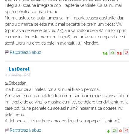
integrala, scaune integrate copii, tapiterie ventilate. Ca sa nu mai
spun de valoarea brand-ului.
Nu ma astept ca toata lumea sa imi impartaseasca gusturile, dar
pentru o marca ce este mult mai departe de premium decat Vw
(spun asta deoarece de vreo 2-3 ani vanzatorii de VW imi tot spun
ca masina lor este premium-ha,ha!), preturile sunt comparabile si
acest lucru nu cred ca este in avantajul lui Mondeo.
Raportează abuz
14
15
LasDorel
la
19.12.2014, 16:58
@Sebastian,
ma bucur ca ai inteles ironia si nu ai luat-o personal.
Am vazut si eu pachetele, dupa cum spuneam mai sus. insa tot nu
imi explic de ce vinzi o masina cu nivel de dotare trend/titanium, la
care poti pune pachete cu acelasi num? Inseamna ca dotarea nu
este Trend.
Altfel spus, iti iei un Ford aproape Trend sau aprope Titanium:))
Raportează abuz
4
0