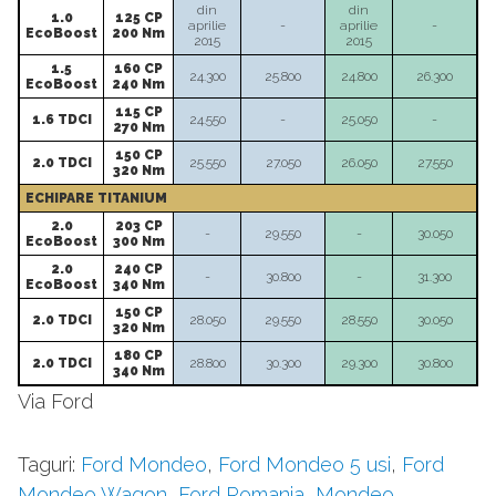
din
din
1.0
125 CP
aprilie
-
aprilie
-
EcoBoost
200 Nm
2015
2015
1.5
160 CP
24.300
25.800
24.800
26.300
EcoBoost
240 Nm
115 CP
1.6 TDCI
24.550
-
25.050
-
270 Nm
150 CP
2.0 TDCI
25.550
27.050
26.050
27.550
320 Nm
ECHIPARE TITANIUM
2.0
203 CP
-
29.550
-
30.050
EcoBoost
300 Nm
2.0
240 CP
-
30.800
-
31.300
EcoBoost
340 Nm
150 CP
2.0 TDCI
28.050
29.550
28.550
30.050
320 Nm
180 CP
2.0 TDCI
28.800
30.300
29.300
30.800
340 Nm
Via Ford
Taguri:
Ford Mondeo
,
Ford Mondeo 5 usi
,
Ford
Mondeo Wagon
,
Ford Romania
,
Mondeo
,