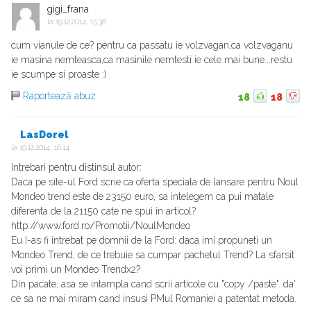
gigi_frana
la
19.12.2014, 15:36
cum vianule de ce? pentru ca passatu ie volzvagan,ca volzvaganu
ie masina nemteasca,ca masinile nemtesti ie cele mai bune...restu
ie scumpe si proaste :)
Raportează abuz
18
18
LasDorel
la
19.12.2014, 16:14
Intrebari pentru distinsul autor:
Daca pe site-ul Ford scrie ca oferta speciala de lansare pentru Noul
Mondeo trend este de 23150 euro, sa intelegem ca pui matale
diferenta de la 21150 cate ne spui in articol?
http://www.ford.ro/Promotii/NoulMondeo
Eu I-as fi intrebat pe domnii de la Ford: daca imi propuneti un
Mondeo Trend, de ce trebuie sa cumpar pachetul Trend? La sfarsit
voi primi un Mondeo Trendx2?
Din pacate, asa se intampla cand scrii articole cu "copy /paste". da'
ce sa ne mai miram cand insusi PMul Romaniei a patentat metoda.