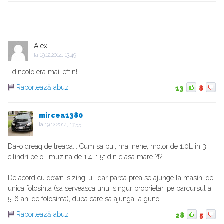
Alex
la
19.12.2014, 13:49
...dincolo era mai ieftin!
Raportează abuz
13
8
mircea1380
la
19.12.2014, 13:55
Da-o dreaq de treaba... Cum sa pui, mai nene, motor de 1.0L in 3
cilindri pe o limuzina de 1.4-1.5t din clasa mare ?!?!
De acord cu down-sizing-ul, dar parca prea se ajunge la masini de
unica folosinta (sa serveasca unui singur proprietar, pe parcursul a
5-6 ani de folosinta), dupa care sa ajunga la gunoi...
Raportează abuz
28
5