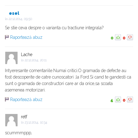
esel
la
22.12.2014, 09:50
Se stie ceva despre o varianta cu tractiune integrala?
Raportează abuz
0
0
Lache
la
22.12.2014, 20:11
Intyeresante comentariile.Numai critici.O gramada de defecte au
fost descoperite de catre cunoscatori ,la Ford.Si cand te gandesti ca
sunt o gramada de constructori care ar da orice,sa scoata
asemenea motorizari.
Raportează abuz
4
0
retf
la
23.12.2014, 10:34
scummmppp,