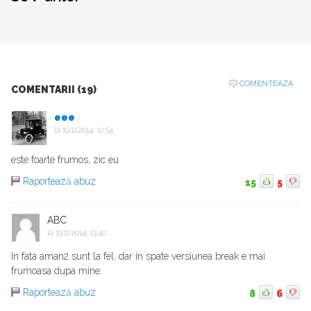
COMENTEAZA
COMENTARII (19)
eee
la
19.12.2014, 12:54
este foarte frumos, zic eu
Raportează abuz
15
5
ABC
la
19.12.2014, 13:40
In fata aman2 sunt la fel, dar in spate versiunea break e mai
frumoasa dupa mine.
Raportează abuz
8
6